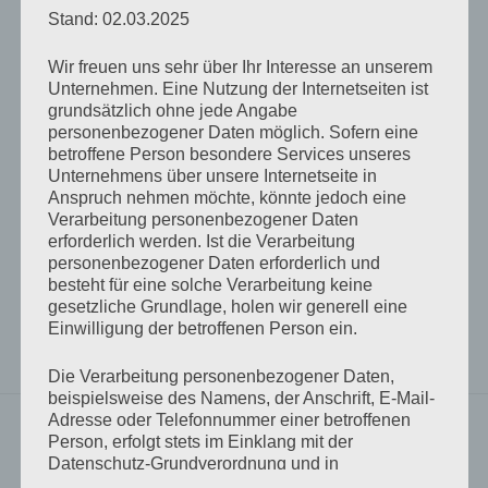
Stand: 02.03.2025
von
Rocko Kakoschke
Oktober 7, 2010
Um die
Wir freuen uns sehr über Ihr Interesse an unserem
Kommentare zu sehen, musst du dein Passwort eingeben.
Unternehmen. Eine Nutzung der Internetseiten ist
grundsätzlich ohne jede Angabe
personenbezogener Daten möglich. Sofern eine
Dieser Inhalt ist passwortgeschützt. Bitte gib unten das
betroffene Person besondere Services unseres
Passwort ein, um ihn anzeigen zu können.
Unternehmens über unsere Internetseite in
Anspruch nehmen möchte, könnte jedoch eine
Verarbeitung personenbezogener Daten
Passwort:
erforderlich werden. Ist die Verarbeitung
personenbezogener Daten erforderlich und
besteht für eine solche Verarbeitung keine
gesetzliche Grundlage, holen wir generell eine
Begehren
die B-Seite
Erotik
Schlagwörter
Einwilligung der betroffenen Person ein.
grobsinnlich
Liebe
Rocko spinnt
Die Verarbeitung personenbezogener Daten,
beispielsweise des Namens, der Anschrift, E-Mail-
Adresse oder Telefonnummer einer betroffenen
Vorheriger Beitrag
Person, erfolgt stets im Einklang mit der
Heart Attack and Vine (20)
Beitrags-
Datenschutz-Grundverordnung und in
Übereinstimmung mit den für uns geltenden