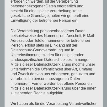
erforderlich werden. Ist die Verarbeitung
personenbezogener Daten erforderlich und
„Genug war früher nie genug für mich. Heute ist mir
besteht für eine solche Verarbeitung keine
nichts schon viel zu viel.“, singt Faber in einem seiner
gesetzliche Grundlage, holen wir generell eine
Lieder. Treffender könnte ich es gar nicht beschreiben.
Einwilligung der betroffenen Person ein.
Die Verarbeitung personenbezogener Daten,
„Das kann doch nicht alles sein!“, protestiert mein
beispielsweise des Namens, der Anschrift, E-Mail-
innerer Peter Pan und möchte losfliegen, während ich
Adresse oder Telefonnummer einer betroffenen
Person, erfolgt stets im Einklang mit der
mich ächzend mit morgendlich steifen Gelenken
Datenschutz-Grundverordnung und in
treppabwärts Richtung Küche bewege, um mir einen
Übereinstimmung mit den für uns geltenden
landesspezifischen Datenschutzbestimmungen.
weiteren Kaffee zu holen, obwohl mir mein Magen
Mittels dieser Datenschutzerklärung möchte unser
schon die erste Tasse nicht verzeiht. Ich bin noch kein
Unternehmen die Öffentlichkeit über Art, Umfang
und Zweck der von uns erhobenen, genutzten und
Fünfzig und fühle mich bereits wie mindestens Siebzig.
verarbeiteten personenbezogenen Daten
Das ist doch scheiße! Ich kann nur hoffen, dass der
informieren. Ferner werden betroffene Personen
mittels dieser Datenschutzerklärung über die ihnen
Graben zwischen meinem Körper und mir mit
zustehenden Rechte aufgeklärt.
zunehmendem Alter geringer wird und nicht noch
größer, denn sonst falle ich irgendwann hinein.
Wir haben als für die Verarbeitung Verantwortlicher