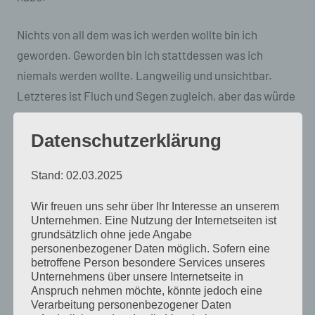
Nichts von all dem was ich werden wollte bin ich
geworden. Geworden bin ich stattdessen was ich
niemals werden wollte. Langweilig und unsichtbar.
Letzteres ist Fluch und Segen zugleich, aber das würde
jetzt den Jammer-Rahmen sprengen.
Datenschutzerklärung
Irgendwann hat das Außen das Innen altersmäßig
überholt und was anfangs noch nicht ins Gewicht fiel,
Stand: 02.03.2025
hat jetzt sichtbares Übergewicht. Die Altersdiskrepanz
Wir freuen uns sehr über Ihr Interesse an unserem
ist mittlerweile so groß, dass mein Körper
Unternehmen. Eine Nutzung der Internetseiten ist
grundsätzlich ohne jede Angabe
großelterliche Gefühle für mein Innenleben hegt. Innen
personenbezogener Daten möglich. Sofern eine
möchte ich noch die ganze Welt verändern, außen fällt
betroffene Person besondere Services unseres
es mir manchmal schon schwer, die Pyjamahose gegen
Unternehmens über unsere Internetseite in
Anspruch nehmen möchte, könnte jedoch eine
eine Jogginghose zu tauschen.
Verarbeitung personenbezogener Daten