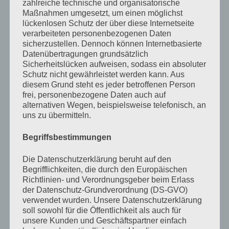
zahlreiche technische und organisatorische
Maßnahmen umgesetzt, um einen möglichst
Gleich fahren wir in ein schwedisches Möbelhaus und
lückenlosen Schutz der über diese Internetseite
kaufen Dinge, die wir gar nicht wirklich brauchen, um
verarbeiteten personenbezogenen Daten
sicherzustellen. Dennoch können Internetbasierte
weiter einen Grund zu haben, uns über das viele Zeug zu
Datenübertragungen grundsätzlich
beschweren, welches sich im Laufe der Zeit
Sicherheitslücken aufweisen, sodass ein absoluter
Schutz nicht gewährleistet werden kann. Aus
ansammelt. Dann werde ich dort etwas essen, obwohl
diesem Grund steht es jeder betroffenen Person
ich keinen Hunger habe, damit ich auch weiterhin einen
frei, personenbezogene Daten auch auf
alternativen Wegen, beispielsweise telefonisch, an
Grund habe, mich über das Fett zu beschweren,
uns zu übermitteln.
welches mir mehr und mehr die Sicht zu meinem
Geschlechtsteil versperrt.
Begriffsbestimmungen
Die Datenschutzerklärung beruht auf den
Vielleicht aber mache ich auch irgendwas total
Begrifflichkeiten, die durch den Europäischen
Richtlinien- und Verordnungsgeber beim Erlass
Verrücktes, springe in der Bettenabteilung von
der Datenschutz-Grundverordnung (DS-GVO)
Matratze zu Matratze, ziehe mich im Badezimmer einer
verwendet wurden. Unsere Datenschutzerklärung
Musterwohnung aus und steige unter die Musterdusche
soll sowohl für die Öffentlichkeit als auch für
unsere Kunden und Geschäftspartner einfach
(Mustertoiletten sind ja mittlerweile gesichert), bewerfe