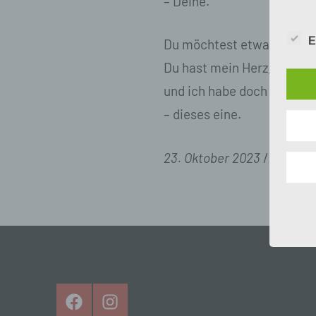
– Deine.
Begr
E
Du möchtest etwas für Dic
Die D
Du hast mein Herz, mein H
Europ
Daten
und ich habe doch nur
Daten
Kunde
– dieses eine.
dies 
Begrif
23. Oktober 2023
// © Ant
Wir v
folge
a)
Pe
ide
„be
Pe
Facebook
Instagram
Zu
zu