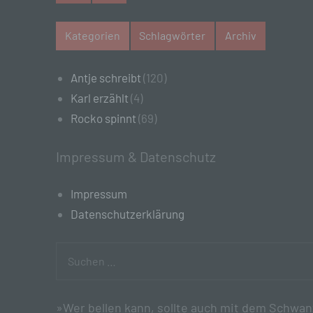
me
ph
Kategorien
Schlagwörter
Archiv
ode
we
Antje schreibt
(120)
b)
Karl erzählt
(4)
Bet
Rocko spinnt
(69)
Pe
Ve
Impressum & Datenschutz
c)
Impressum
Ver
Datenschutzerklärung
au
Zu
Er
Suchen
An
nach:
Ve
ei
Ve
»Wer bellen kann, sollte auch mit dem Schwa