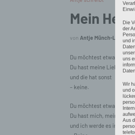
Verar
Einwi
Mein Herz
Die V
der A
Perso
von
Antje Münch-Lieblang
und i
Daten
unser
Du möchtest etwas für Dic
uns e
infor
Du hast meine Liebe, mein
Daten
und die hat sonst
Wir h
– keine.
und o
lücke
perso
Du möchtest etwas für Dic
Inter
aufwe
Du hast mich, mein Herz,
Aus d
und ich werde es immer se
perso
telef