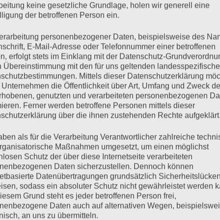
beitung keine gesetzliche Grundlage, holen wir generell eine
lligung der betroffenen Person ein.
erarbeitung personenbezogener Daten, beispielsweise des Na
nschrift, E-Mail-Adresse oder Telefonnummer einer betroffenen
n, erfolgt stets im Einklang mit der Datenschutz-Grundverordnu
Oktober 23, 2023
Keine Kommentare
n Übereinstimmung mit den für uns geltenden landesspezifisch
schutzbestimmungen. Mittels dieser Datenschutzerklärung mö
 Unternehmen die Öffentlichkeit über Art, Umfang und Zweck de
h alleine?
rhobenen, genutzten und verarbeiteten personenbezogenen Da
mieren. Ferner werden betroffene Personen mittels dieser
 Herz,
schutzerklärung über die ihnen zustehenden Rechte aufgeklärt
aben als für die Verarbeitung Verantwortlicher zahlreiche techn
rganisatorische Maßnahmen umgesetzt, um einen möglichst
nlosen Schutz der über diese Internetseite verarbeiteten
nenbezogenen Daten sicherzustellen. Dennoch können
h alleine?
netbasierte Datenübertragungen grundsätzlich Sicherheitslücke
isen, sodass ein absoluter Schutz nicht gewährleistet werden k
iesem Grund steht es jeder betroffenen Person frei,
in
nenbezogene Daten auch auf alternativen Wegen, beispielswe
onisch, an uns zu übermitteln.