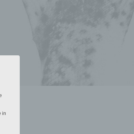
e
 in