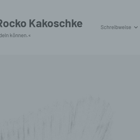
 Rocko Kakoschke
Schreibweise
deln können.«