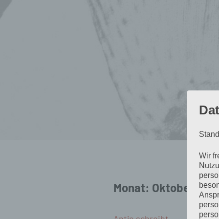
Dat
Stand
Wir f
Nutzu
perso
Monat:
Oktober 202
beson
Anspr
perso
perso
Antje schreibt