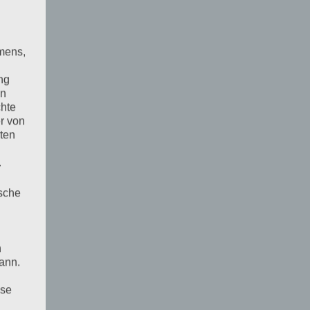
mens,
ng
en
chte
r von
ten
.
ische
n
ann.
ise