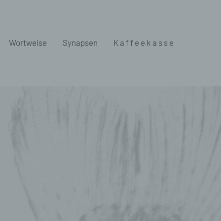
Wortweise
Synapsen
K a f f e e k a s s e