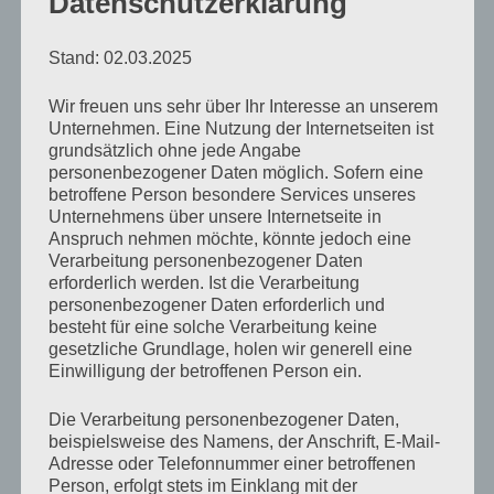
Datenschutzerklärung
Der Hafer- und Bananenblues
Stand: 02.03.2025
von
Antje Münch-Lieblang
Oktober 7, 2015
Keine
Wir freuen uns sehr über Ihr Interesse an unserem
Kommentare
Unternehmen. Eine Nutzung der Internetseiten ist
grundsätzlich ohne jede Angabe
personenbezogener Daten möglich. Sofern eine
„Der
betroffene Person besondere Services unseres
Unternehmens über unsere Internetseite in
Hafer
Anspruch nehmen möchte, könnte jedoch eine
und
Verarbeitung personenbezogener Daten
Bananenblues“
erforderlich werden. Ist die Verarbeitung
Hier klicken, um den Inhalt von YouTube
personenbezogener Daten erforderlich und
von
anzuzeigen.
besteht für eine solche Verarbeitung keine
YouTube
gesetzliche Grundlage, holen wir generell eine
Erfahre mehr in der
Datenschutzerklärung von
anzeigen
Einwilligung der betroffenen Person ein.
YouTube
.
Die Verarbeitung personenbezogener Daten,
beispielsweise des Namens, der Anschrift, E-Mail-
Inhalt von YouTube immer anzeigen
Adresse oder Telefonnummer einer betroffenen
Person, erfolgt stets im Einklang mit der