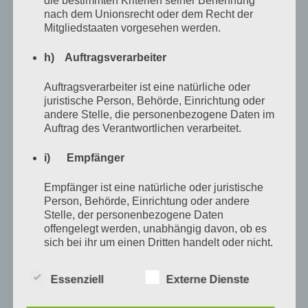
die bestimmten Kriterien seiner Benennung
verschwörerischen Nicken regelmäßig besiegelt
nach dem Unionsrecht oder dem Recht der
Mitgliedstaaten vorgesehen werden.
wurde. Allerdings machte er es auch bei anderen
Leuten und wahrscheinlich hatte in all den Jahren
h) Auftragsverarbeiter
niemand ein einziges Mal seine Stimme gehört.
Auftragsverarbeiter ist eine natürliche oder
juristische Person, Behörde, Einrichtung oder
Ich fragte mich manchmal, wie er wohl beim Bäcker
andere Stelle, die personenbezogene Daten im
Auftrag des Verantwortlichen verarbeitet.
Brötchen holte oder Telefongespräche führte und
stellte mir vor, dass ich ein Bildtelefon besaß – so eines
i) Empfänger
wie in Agentenfilmen, worüber die Agenten immer
Empfänger ist eine natürliche oder juristische
Aufträge erhalten von jemanden, dessen Kopf im
Person, Behörde, Einrichtung oder andere
Fernsehen nie zu sehen ist. Mit so einem Ding könnte
Stelle, der personenbezogene Daten
offengelegt werden, unabhängig davon, ob es
ich ihn dann anrufen und er könnte nicken, so wie er es
sich bei ihr um einen Dritten handelt oder nicht.
immer tat. So ein Bildtelefon wäre schon eine tolle
Behörden, die im Rahmen eines bestimmten
Sache gewesen, aber ich beschloß, dass das eine
Untersuchungsauftrags nach dem Unionsrecht
Essenziell
Externe Dienste
oder dem Recht der Mitgliedstaaten
meiner blödesten Fantasien war, denn ich hätte ihn nie
möglicherweise personenbezogene Daten