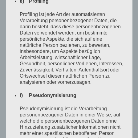
e) Profiling
statt ins Bett oder aufs Sofa nass in den Kleiderschrank
Profiling ist jede Art der automatisierten
legte zum Schlafen. Den Gedanken fand ich irgendwie
Verarbeitung personenbezogener Daten, die
ganz prima, auch wenn ich wusste, dass ich mir das nur
darin besteht, dass diese personenbezogenen
Daten verwendet werden, um bestimmte
ausgedacht hatte und er nur in meinem Kopf in einem
persönliche Aspekte, die sich auf eine
Kleiderschrank schlief und nicht wirklich.
natürliche Person beziehen, zu bewerten,
insbesondere, um Aspekte bezüglich
Arbeitsleistung, wirtschaftlicher Lage,
Er hatte die Wohnung über uns, aber lebte mehr in dem
Gesundheit, persönlicher Vorlieben, Interessen,
zur Wohnung gehörenden Kellerverschlag, der sich
Zuverlässigkeit, Verhalten, Aufenthaltsort oder
Ortswechsel dieser natürlichen Person zu
schräg gegenüber unseres Verschlages befand. Dass er
analysieren oder vorherzusagen.
mehr im Keller war, als in seiner Wohnung, wusste ich,
weil ich ihm mindestens dreimal am Tag begegnete.
f) Pseudonymisierung
Morgens, wenn ich zur Schule rannte und er in den
Pseudonymisierung ist die Verarbeitung
Keller ging – ich rannte immer, weil ich immer zu spät
personenbezogener Daten in einer Weise, auf
welche die personenbezogenen Daten ohne
dran war – abends, wenn ich mit unserem fetten Dackel
Hinzuziehung zusätzlicher Informationen nicht
Rödel – eigentlich Rolf – nochmal vor die Tür musste
mehr einer spezifischen betroffenen Person