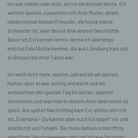
Ich war sieben oder acht, als ich sie kennen lernte. Evi
Cookies / SessionStorage / LocalStorage
wohnte damals, zusammen mit ihrer Mutter, direkt
neben meiner besten Freundin, die heute meine
Die Internetseiten verwenden teilweise so
genannte Cookies, LocalStorage und
Schwester ist, aber das ist eine andere Geschichte.
SessionStorage. Dies dient dazu, unser Angebot
Bevor ich Evi kennen lernte, lernte ich allerdings
nutzerfreundlicher, effektiver und sicherer zu
machen. Local Storage und SessionStorage ist
erstmal Evis Nichte kennen, die aus Lüneburg kam und
eine Technologie, mit welcher ihr Browser Daten
zu Besuch bei ihrer Tante war.
auf Ihrem Computer oder mobilen Gerät
abspeichert. Cookies sind Textdateien, welche
über einen Internetbrowser auf einem
Ich weiß nicht mehr, welche Jahreszeit wir damals
Computersystem abgelegt und gespeichert
hatten, aber es war sonnig und warm und wir
werden. Sie können die Verwendung von Cookies,
LocalStorage und SessionStorage durch
verbrachten den ganzen Tag im Garten, spielten
entsprechende Einstellung in Ihrem Browser
Verstecken und was man in diesem Alter eben sonst so
verhindern.
spielt. Am späten Nachmittag kam Evi, stellte sich mir
Zahlreiche Internetseiten und Server verwenden
als „Evamaria – Du kannst aber auch Evi sagen“ vor und
Cookies. Viele Cookies enthalten eine sogenannte
spielte mit uns Fangen. Sie muss damals schon Mitte
Cookie-ID. Eine Cookie-ID ist eine eindeutige
Kennung des Cookies. Sie besteht aus einer
oder Ende Vierzig gewesen sein und ich war fasziniert