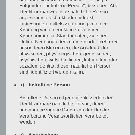
zum Abschied unsanft auf die Schulter, was vermutlich
Folgenden „betroffene Person") beziehen. Als
identifizierbar wird eine natürliche Person
aufmunternd gemeint war.
angesehen, die direkt oder indirekt,
insbesondere mittels Zuordnung zu einer
Kennung wie einem Namen, zu einer
»Is‘ beides drin, Käse und Speck.«, flüsterte sie und
Kennnummer, zu Standortdaten, zu einer
versuchte mir zuzuzwinkern, was ihr nicht recht gelang.
Online-Kennung oder zu einem oder mehreren
besonderen Merkmalen, die Ausdruck der
physischen, physiologischen, genetischen,
Dieses Mal brachten die Bratklopse meine Welt nicht
psychischen, wirtschaftlichen, kulturellen oder
wieder ins Gleichgewicht. Stattdessen lehrten sich
sozialen Identität dieser natürlichen Person
sind, identifiziert werden kann.
mich, dass es Menschen gibt, die zwar eine Schale aus
Rauputz haben, aber dafür eine Seele aus Karamell.
b) betroffene Person
Betroffene Person ist jede identifizierte oder
Das Geheimnis liegt eben oftmals in der Füllung.
identifizierbare natürliche Person, deren
personenbezogene Daten von dem für die
Antje schreibt
Verarbeitung Verantwortlichen verarbeitet
werden.
Der Typ
c) Verarbeitung