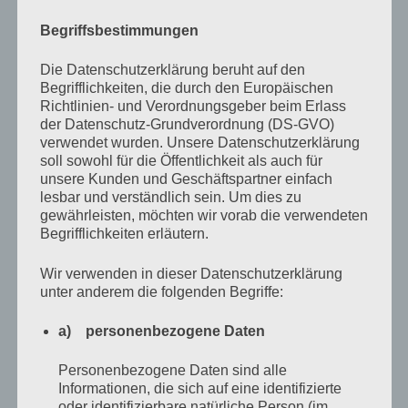
war ich eine totale Nullnummer. Am Ende war das aber
Begriffsbestimmungen
alles vollkommen egal, denn mit dem ersten Bissen in
den erbeuteten Bratklops war meine Welt wieder im
Die Datenschutzerklärung beruht auf den
Gleichgewicht. Lange war es mir ein Rätsel, wie es
Begrifflichkeiten, die durch den Europäischen
Richtlinien- und Verordnungsgeber beim Erlass
möglich war, das jemand wie Frau Kneer, für mich der
der Datenschutz-Grundverordnung (DS-GVO)
Inbegriff von Grauen, so himmlische Bratklopse
verwendet wurden. Unsere Datenschutzerklärung
soll sowohl für die Öffentlichkeit als auch für
machen konnte.
unsere Kunden und Geschäftspartner einfach
lesbar und verständlich sein. Um dies zu
Die Antwort offenbarte sich mir ein Jahr später, im
gewährleisten, möchten wir vorab die verwendeten
Begrifflichkeiten erläutern.
Winter 1990. Meine Mutter bekam einen Schlaganfall
beim Schneeschippen und verstarb wenige Tage darauf
Wir verwenden in dieser Datenschutzerklärung
im Krankenhaus. Einen Tag nach der Beerdigung kam
unter anderem die folgenden Begriffe:
Frau Kneer vorbei und brachte uns, meinem damaligen
a) personenbezogene Daten
Stiefvater und mir, eine große Schüssel ihrer
Personenbezogene Daten sind alle
Bratklopse. Sie blieb nicht lange, redete nur kurz mit
Informationen, die sich auf eine identifizierte
meinem Stiefvater im Wohnzimmer und klopfte mir
oder identifizierbare natürliche Person (im