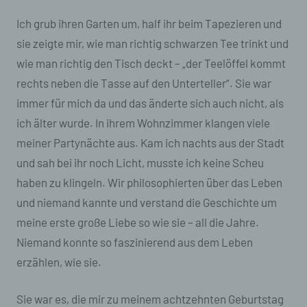
Nutzern die Verwendung unserer Internetseite zu
erleichtern. Der Benutzer einer Internetseite, die
Ich grub ihren Garten um, half ihr beim Tapezieren und
Cookies verwendet, muss beispielsweise nicht bei
sie zeigte mir, wie man richtig schwarzen Tee trinkt und
jedem Besuch der Internetseite erneut seine
Zugangsdaten eingeben, weil dies von der
wie man richtig den Tisch deckt – „der Teelöffel kommt
Internetseite und dem auf dem Computersystem
rechts neben die Tasse auf den Unterteller“. Sie war
des Benutzers abgelegten Cookie übernommen
wird. Ein weiteres Beispiel ist das Cookie eines
immer für mich da und das änderte sich auch nicht, als
Warenkorbes im Online-Shop. Der Online-Shop
ich älter wurde. In ihrem Wohnzimmer klangen viele
merkt sich die Artikel, die ein Kunde in den
meiner Partynächte aus. Kam ich nachts aus der Stadt
virtuellen Warenkorb gelegt hat, über ein Cookie.
und sah bei ihr noch Licht, musste ich keine Scheu
Die betroffene Person kann die Setzung von
haben zu klingeln. Wir philosophierten über das Leben
Cookies durch unsere Internetseite jederzeit
mittels einer entsprechenden Einstellung des
und niemand kannte und verstand die Geschichte um
genutzten Internetbrowsers verhindern und damit
meine erste große Liebe so wie sie – all die Jahre.
der Setzung von Cookies dauerhaft
widersprechen. Ferner können bereits gesetzte
Niemand konnte so faszinierend aus dem Leben
Cookies jederzeit über einen Internetbrowser oder
erzählen, wie sie.
andere Softwareprogramme gelöscht werden. Dies
ist in allen gängigen Internetbrowsern möglich.
Deaktiviert die betroffene Person die Setzung von
Sie war es, die mir zu meinem achtzehnten Geburtstag