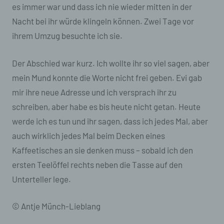
es immer war und dass ich nie wieder mitten in der
und die Datensicherheit in unserem Unternehmen
zu erhöhen, um letztlich ein optimales
Nacht bei ihr würde klingeln können. Zwei Tage vor
Schutzniveau für die von uns verarbeiteten
ihrem Umzug besuchte ich sie.
personenbezogenen Daten sicherzustellen. Die
anonymen Daten der Server-Logfiles werden
getrennt von allen durch eine betroffene Person
Der Abschied war kurz. Ich wollte ihr so viel sagen, aber
angegebenen personenbezogenen Daten
mein Mund konnte die Worte nicht frei geben. Evi gab
gespeichert.
mir ihre neue Adresse und ich versprach ihr zu
Registrierung auf unserer Internetseite
schreiben, aber habe es bis heute nicht getan. Heute
werde ich es tun und ihr sagen, dass ich jedes Mal, aber
Die betroffene Person hat die Möglichkeit, sich auf
der Internetseite des für die Verarbeitung
auch wirklich jedes Mal beim Decken eines
Verantwortlichen unter Angabe von
Kaffeetisches an sie denken muss – sobald ich den
personenbezogenen Daten zu registrieren.
Welche personenbezogenen Daten dabei an den
ersten Teelöffel rechts neben die Tasse auf den
für die Verarbeitung Verantwortlichen übermittelt
Unterteller lege.
werden, ergibt sich aus der jeweiligen
Eingabemaske, die für die Registrierung
verwendet wird. Die von der betroffenen Person
© Antje Münch-Lieblang
eingegebenen personenbezogenen Daten werden
ausschließlich für die interne Verwendung bei dem