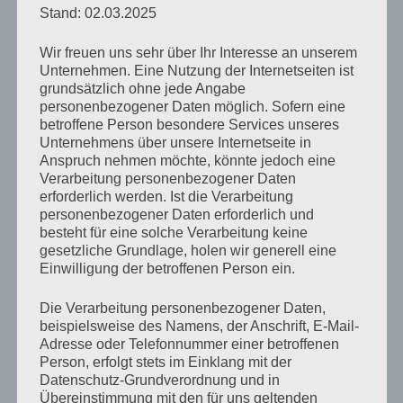
lief ziellos durch den Laden, während sich Frau Kneers
Stand: 02.03.2025
speerspitzenartiger Blick in meinen Rücken bohrte. Ich
Wir freuen uns sehr über Ihr Interesse an unserem
habe da heute noch zwei vernarbte Stellen, ohne Mist.
Unternehmen. Eine Nutzung der Internetseiten ist
Aus lauter Nervosität fasste ich alles mögliche an und
grundsätzlich ohne jede Angabe
personenbezogener Daten möglich. Sofern eine
zuckte regelrecht zusammen, wenn Frau Kneer mir
betroffene Person besondere Services unseres
zum wiederholten Male unmissverständlich klar
Unternehmens über unsere Internetseite in
Anspruch nehmen möchte, könnte jedoch eine
machte, dass ich mit meinen ungewaschenen
Verarbeitung personenbezogener Daten
Drecksgriffeln nicht alles anfassen soll. Aus lauter
erforderlich werden. Ist die Verarbeitung
Panik entschied ich mich dann meistens für was total
personenbezogener Daten erforderlich und
besteht für eine solche Verarbeitung keine
Unpassendes, wie zum Beispiel ein Glas Gurken oder
gesetzliche Grundlage, holen wir generell eine
Dosenfleisch. Einmal stand ich sogar mit einer Packung
Einwilligung der betroffenen Person ein.
Damenbinden an der Kasse, einer der peinlichsten
Die Verarbeitung personenbezogener Daten,
Momente in meinem Leben, weil ich wahllos in
beispielsweise des Namens, der Anschrift, E-Mail-
irgendein Regal gegriffen hatte, um dem Ganzen schnell
Adresse oder Telefonnummer einer betroffenen
Person, erfolgt stets im Einklang mit der
ein Ende zu machen, obwohl es ja eigentlich darum
Datenschutz-Grundverordnung und in
ging, möglichste viel Zeit zu schinden. Beim Bezahlen
Übereinstimmung mit den für uns geltenden