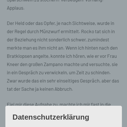
Applaus.
Der Held oder das Opfer, je nach Sichtweise, wurde in
der Regel durch Münzwurf ermittelt. Rocko tat sich in
der Beziehung nicht sonderlich schwer, zumindest
merkte man es ihm nicht an. Wenn ich hinten nach den
Bratklopsen angelte, konnte ich hören, wie er vor Frau
Kneer den großen Zampano machte und versuchte, sie
in ein Gespräch zu verwickeln, um Zeit zu schinden.
Zwar wurde das ein sehr einseitiges Gespräch, aber das
tat der Sache ja keinen Abbruch.
Fiel mir diese Aufgabe zu, machte ich mir fast in die
Hose und ich bin mir sicher, dass man es mir auch
Datenschutzerklärung
ansah. Nie konnte ich mich für etwas entscheiden und