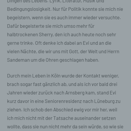
Dingen des Lebens. Lyrik, Literatur, Musik und
Service-Provider des zugreifenden Systems und
Bedingungslosigkeit. Nur für Politik konnte sie mich nie
(8) sonstige ähnliche Daten und Informationen, die
begeistern, wenn sie es auch immer wieder versuchte.
der Gefahrenabwehr im Falle von Angriffen auf
unsere informationstechnologischen Systeme
Dafür begeisterte sie mich umso mehr für
dienen.
halbtrockenen Sherry, den ich auch heute noch sehr
Bei der Nutzung dieser allgemeinen Daten und
gerne trinke. Oft denke ich dabei an Evi und an die
Informationen ziehen wird keine Rückschlüsse auf
vielen Nächte, die wir uns mit Gott, der Welt und Herrn
die betroffene Person. Diese Informationen werden
Sandeman um die Ohren geschlagen haben.
vielmehr benötigt, um (1) die Inhalte unserer
Internetseite korrekt auszuliefern, (2) die Inhalte
unserer Internetseite sowie die Werbung für diese
Durch mein Leben in Köln wurde der Kontakt weniger,
zu optimieren, (3) die dauerhafte
Funktionsfähigkeit unserer
brach sogar fast gänzlich ab, und als ich vor bald drei
informationstechnologischen Systeme und der
Jahren wieder zurück nach Arnsberg kam, stand Evi
Technik unserer Internetseite zu gewährleisten
sowie (4) um Strafverfolgungsbehörden im Falle
kurz davor in eine Seniorenresidenz nach Lüneburg zu
eines Cyberangriffes die zur Strafverfolgung
ziehen. Ich schob den Abschied ewig vor mir her, weil
notwendigen Informationen bereitzustellen. Diese
ich mich nicht mit der Tatsache auseinander setzen
anonym erhobenen Daten und Informationen
werden durch uns daher einerseits statistisch und
wollte, dass sie nun nicht mehr da sein würde, so wie sie
ferner mit dem Ziel ausgewertet, den Datenschutz