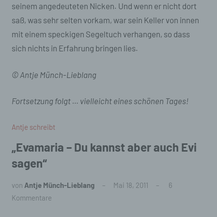
der sie betreffenden personenbezogenen Daten
seinem angedeuteten Nicken. Und wenn er nicht dort
einverstanden ist.
saß, was sehr selten vorkam, war sein Keller von innen
mit einem speckigen Segeltuch verhangen, so dass
Name und Anschrift des für die Verarbeitung
Verantwortlichen
sich nichts in Erfahrung bringen lies.
Verantwortlicher im Sinne der Datenschutz-
© Antje Münch-Lieblang
Grundverordnung, sonstiger in den Mitgliedstaaten
der Europäischen Union geltenden
Datenschutzgesetze und anderer Bestimmungen
Fortsetzung folgt … vielleicht eines schönen Tages!
mit datenschutzrechtlichem Charakter ist die:
Antje Münch-Lieblang
Antje schreibt
„Evamaria – Du kannst aber auch Evi
Herrenstraße 17
sagen“
58119 Hagen
von
Antje Münch-Lieblang
Mai 18, 2011
6
Deutschland
Kommentare
E-Mail: kontakt@gehirnorgasmen.de