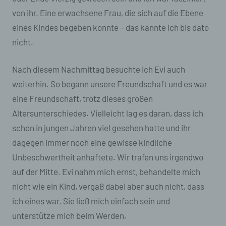
Zeichenfolge, durch welche Internetseiten und
von ihr. Eine erwachsene Frau, die sich auf die Ebene
Server dem konkreten Internetbrowser zugeordnet
werden können, in dem das Cookie gespeichert
eines Kindes begeben konnte – das kannte ich bis dato
wurde. Dies ermöglicht es den besuchten
nicht.
Internetseiten und Servern, den individuellen
Browser der betroffenen Person von anderen
Internetbrowsern, die andere Cookies enthalten,
Nach diesem Nachmittag besuchte ich Evi auch
zu unterscheiden. Ein bestimmter Internetbrowser
weiterhin. So begann unsere Freundschaft und es war
kann über die eindeutige Cookie-ID wiedererkannt
und identifiziert werden.
eine Freundschaft, trotz dieses großen
Altersunterschiedes. Vielleicht lag es daran, dass ich
Durch den Einsatz von Cookies kann den Nutzern
dieser Internetseite nutzerfreundlichere Services
schon in jungen Jahren viel gesehen hatte und ihr
bereitstellen, die ohne die Cookie-Setzung nicht
dagegen immer noch eine gewisse kindliche
möglich wären.
Unbeschwertheit anhaftete. Wir trafen uns irgendwo
Mittels eines Cookies können die Informationen
auf der Mitte. Evi nahm mich ernst, behandelte mich
und Angebote auf unserer Internetseite im Sinne
nicht wie ein Kind, vergaß dabei aber auch nicht, dass
des Benutzers optimiert werden. Cookies
ermöglichen uns, wie bereits erwähnt, die
ich eines war. Sie ließ mich einfach sein und
Benutzer unserer Internetseite wiederzuerkennen.
unterstütze mich beim Werden.
Zweck dieser Wiedererkennung ist es, den