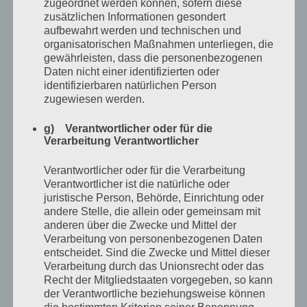
zugeordnet werden können, sofern diese
und er aus dem Keller kam und dazwischen, wenn Mutti
zusätzlichen Informationen gesondert
mich in den Keller schickte, um Eingemachtes oder
aufbewahrt werden und technischen und
Kartoffeln hoch zu holen. Dann saß er meinstens in
organisatorischen Maßnahmen unterliegen, die
gewährleisten, dass die personenbezogenen
seinem Kellerverschlag, den Rücken zu den
Daten nicht einer identifizierten oder
vernagelten Sperrholzbrettern, die eine Tür miemten,
identifizierbaren natürlichen Person
zugewiesen werden.
aber den Keller eher aussehen ließen, wie einen
überirdischgroßen Karnickelstall, und machte einen
g) Verantwortlicher oder für die
Verarbeitung Verantwortlicher
beschäftigten Eindruck.
Verantwortlicher oder für die Verarbeitung
Er nickte bei jeder Begegnung immer ausdruckslos,
Verantwortlicher ist die natürliche oder
juristische Person, Behörde, Einrichtung oder
sagte aber nie etwas. Selbst im Keller, schielte er über
andere Stelle, die allein oder gemeinsam mit
seine linke Schulter hinweg durch die Sperrholzbretter,
anderen über die Zwecke und Mittel der
Verarbeitung von personenbezogenen Daten
warf mir einen kaum merklichen Blick zu, wenn er mich
entscheidet. Sind die Zwecke und Mittel dieser
hörte und nickte. Es hatte etwas von Verschwörung, als
Verarbeitung durch das Unionsrecht oder das
teilten er und ich ein Geheimnis, etwas von dem nur wir
Recht der Mitgliedstaaten vorgegeben, so kann
der Verantwortliche beziehungsweise können
beide wussten und das seinerseits mit einem