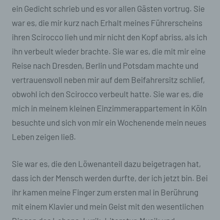
Cookies in dem genutzten Internetbrowser, sind
ein Gedicht schrieb und es vor allen Gästen vortrug. Sie
unter Umständen nicht alle Funktionen unserer
Internetseite vollumfänglich nutzbar.
war es, die mir kurz nach Erhalt meines Führerscheins
ihren Scirocco lieh und mir nicht den Kopf abriss, als ich
Erfassung von allgemeinen Daten und
ihn verbeult wieder brachte. Sie war es, die mit mir eine
Informationen
Reise nach Dresden, Berlin und Potsdam machte und
Die Internetseite erfasst mit jedem Aufruf der
vertrauensvoll neben mir auf dem Beifahrersitz schlief,
Internetseite durch eine betroffene Person oder ein
automatisiertes System eine Reihe von
obwohl ich den Scirocco verbeult hatte. Sie war es, die
allgemeinen Daten und Informationen. Diese
mich in meinem kleinen Einzimmerappartement in Köln
allgemeinen Daten und Informationen werden in
den Logfiles des Servers gespeichert. Erfasst
besuchte und sich von mir ein Wochenende mein neues
werden können die (1) verwendeten Browsertypen
Leben zeigen ließ.
und Versionen, (2) das vom zugreifenden System
verwendete Betriebssystem, (3) die Internetseite,
von welcher ein zugreifendes System auf unsere
Sie war es, die den Löwenanteil dazu beigetragen hat,
Internetseite gelangt (sogenannte Referrer), (4) die
dass ich der Mensch werden durfte, der ich jetzt bin. Bei
Unterwebseiten, welche über ein zugreifendes
System auf unserer Internetseite angesteuert
ihr kamen meine Finger zum ersten mal in Berührung
werden, (5) das Datum und die Uhrzeit eines
mit einem Klavier und mein Geist mit den wesentlichen
Zugriffs auf die Internetseite, (6) eine Internet-
Protokoll-Adresse (IP-Adresse), (7) der Internet-