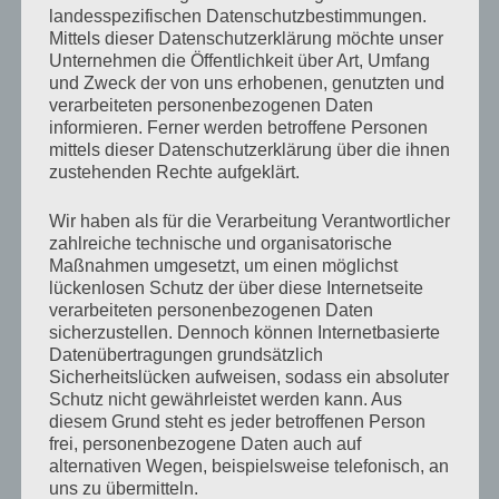
landesspezifischen Datenschutzbestimmungen.
machte ich das unfreiwillig wieder gut, weil ich meist so
Mittels dieser Datenschutzerklärung möchte unser
fahrig war, dass mir ständig die Geldstücke
Unternehmen die Öffentlichkeit über Art, Umfang
und Zweck der von uns erhobenen, genutzten und
herunterfielen und durch den Laden kullerten, sodass
verarbeiteten personenbezogenen Daten
ich Minuten auf den Knien unter irgendwelchen Regalen
informieren. Ferner werden betroffene Personen
mittels dieser Datenschutzerklärung über die ihnen
verbrachte. Hinter dem Tresen stand Frau Kneer mit
zustehenden Rechte aufgeklärt.
verschränkten Armen und verzog keine Miene, während
ich mir einbildete, dass sie mich längst durchschaut
Wir haben als für die Verarbeitung Verantwortlicher
zahlreiche technische und organisatorische
hatte und mich später zu Hause ein Donnerwetter
Maßnahmen umgesetzt, um einen möglichst
erwarten würde.
lückenlosen Schutz der über diese Internetseite
verarbeiteten personenbezogenen Daten
sicherzustellen. Dennoch können Internetbasierte
Für sowas war ich einfach nicht gemacht. Ich war kein
Datenübertragungen grundsätzlich
Typ für die Front. Im Hintergrund Pläne ausklügeln und
Sicherheitslücken aufweisen, sodass ein absoluter
Schutz nicht gewährleistet werden kann. Aus
Fäden ziehen, Schmiere stehen oder den Fluchtwagen
diesem Grund steht es jeder betroffenen Person
fahren, darin wäre ich sicher gut und brauchbar
frei, personenbezogene Daten auch auf
alternativen Wegen, beispielsweise telefonisch, an
gewesen. In direkter Konfrontation auf Feindesgebiet
uns zu übermitteln.