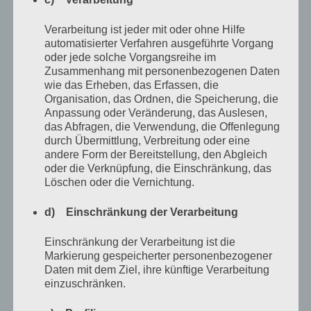
von
Antje Münch-Lieblang
November 30, 2018
Verarbeitung ist jeder mit oder ohne Hilfe
Keine Kommentare
automatisierter Verfahren ausgeführte Vorgang
oder jede solche Vorgangsreihe im
Ich war damals elf und da war dieser Typ mit der Boa im
Zusammenhang mit personenbezogenen Daten
wie das Erheben, das Erfassen, die
Keller. Er hatte irgendwie keinen richtigen Namen,
Organisation, das Ordnen, die Speicherung, die
jedenfalls nicht für uns Kinder. Wir nannten ihn einfach
Anpassung oder Veränderung, das Auslesen,
das Abfragen, die Verwendung, die Offenlegung
der Typ, weil es einfacher war und weil wir uns
durch Übermittlung, Verbreitung oder eine
verdammt lässig und verwegen vorkamen, wenn wir
andere Form der Bereitstellung, den Abgleich
einfach nur der Typ sagten.
oder die Verknüpfung, die Einschränkung, das
Löschen oder die Vernichtung.
Der Typ war irgendwie schon immer da, wirkte leicht
d) Einschränkung der Verarbeitung
angeschmuddelt und roch wie Wäsche, die man zu
Einschränkung der Verarbeitung ist die
feucht in den Kleiderschrank getan hatte und die
Markierung gespeicherter personenbezogener
stockig geworden war. Ich stellte mir vor, dass es gar
Daten mit dem Ziel, ihre künftige Verarbeitung
einzuschränken.
nicht an den Klamotten lag, die er trug, sondern an ihm
selbst und malte mir aus, dass er sich nach dem Baden