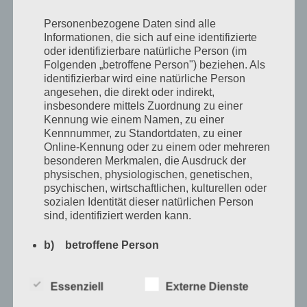
werde es hinkriegen. Ich bin wie die Katze da«
, sage ich
Personenbezogene Daten sind alle
weitaus entschlossener, als es sich anfühlt und deute
Informationen, die sich auf eine identifizierte
mit einer leichten Kopfbewegung Richtung Garten,
»ich
oder identifizierbare natürliche Person (im
Folgenden „betroffene Person") beziehen. Als
falle immer wieder auf die Pfoten.«
identifizierbar wird eine natürliche Person
angesehen, die direkt oder indirekt,
»Falls du dir die Pfoten brichst oder gar den Hals, ich bin
insbesondere mittels Zuordnung zu einer
Kennung wie einem Namen, zu einer
da.«
, Lebowski klopft mir aufmunternd auf die linke
Kennnummer, zu Standortdaten, zu einer
Schulter, bevor er wortlos den Raum verlässt und kurze
Online-Kennung oder zu einem oder mehreren
besonderen Merkmalen, die Ausdruck der
Zeit später wohl auch das Haus. Dafür, dass er so ein
physischen, physiologischen, genetischen,
ausgewachsener Kerl ist, tut er das überraschend leise.
psychischen, wirtschaftlichen, kulturellen oder
sozialen Identität dieser natürlichen Person
Im Nachhinein kann ich mich nicht daran erinnern,
sind, identifiziert werden kann.
weder seine Schritte auf der sonst so laut knarzenden
Holztreppe wahrgenommen zu haben, noch die
b) betroffene Person
zufallende Haustür.
Betroffene Person ist jede identifizierte oder
Essenziell
Externe Dienste
identifizierbare natürliche Person, deren
In der Küche steht immer noch das Frühstück auf dem
personenbezogene Daten von dem für die