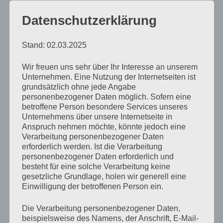
bin gedanklich schon beim rosafarbenen
Datenschutzerklärung
Flaschengeist. Das passt. Ich muss an die
Bezaubernde
Jeannie
denken und unweigerlich lächeln.
Stand: 02.03.2025
»Bereust du es?«
, Lebowski lässt nicht locker.
Wir freuen uns sehr über Ihr Interesse an unserem
Unternehmen. Eine Nutzung der Internetseiten ist
»Rocko?«
grundsätzlich ohne jede Angabe
personenbezogener Daten möglich. Sofern eine
Meine Frau sieht mich am Dachfenster und schüttelt
betroffene Person besondere Services unseres
Unternehmens über unsere Internetseite in
den Kopf. Ich frage mich, ob sie das wegen mir und
Anspruch nehmen möchte, könnte jedoch eine
alldem oder wegen der Katze tut, die mittlerweile auf
Verarbeitung personenbezogener Daten
erforderlich werden. Ist die Verarbeitung
der obersten Kiste zwischen der sorgsam drapierten
personenbezogener Daten erforderlich und
Dekoration thront und gähnt.
besteht für eine solche Verarbeitung keine
gesetzliche Grundlage, holen wir generell eine
Einwilligung der betroffenen Person ein.
»Du willst es unbedingt von mir hören oder?«
, ich
schaue Lebowski an und sehe meinen Schmerz
Die Verarbeitung personenbezogener Daten,
beispielsweise des Namens, der Anschrift, E-Mail-
gespiegelt in seinen Augen. Das abgestorbene Lächeln