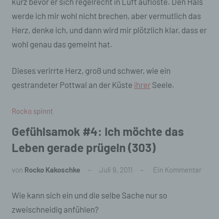
kurz bevor er sich regelrecht in Luft auflöste. Den Hals
Daten mit dem Ziel, ihre künftige Verarbeitung
werde ich mir wohl nicht brechen, aber vermutlich das
einzuschränken.
Herz, denke ich, und dann wird mir plötzlich klar, dass er
e) Profiling
wohl genau das gemeint hat.
Profiling ist jede Art der automatisierten
Verarbeitung personenbezogener Daten, die
Dieses verirrte Herz, groß und schwer, wie ein
darin besteht, dass diese personenbezogenen
gestrandeter Pottwal an der Küste
ihrer
Seele.
Daten verwendet werden, um bestimmte
persönliche Aspekte, die sich auf eine
natürliche Person beziehen, zu bewerten,
Rocko spinnt
insbesondere, um Aspekte bezüglich
Arbeitsleistung, wirtschaftlicher Lage,
Gefühlsamok #4: Ich möchte das
Gesundheit, persönlicher Vorlieben, Interessen,
Leben gerade prügeln (303)
Zuverlässigkeit, Verhalten, Aufenthaltsort oder
Ortswechsel dieser natürlichen Person zu
analysieren oder vorherzusagen.
von
Rocko Kakoschke
Juli 9, 2011
Ein Kommentar
f) Pseudonymisierung
Wie kann sich ein und die selbe Sache nur so
zweischneidig anfühlen?
Pseudonymisierung ist die Verarbeitung
personenbezogener Daten in einer Weise, auf