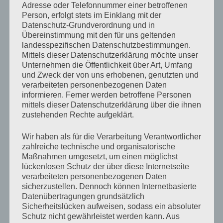
Adresse oder Telefonnummer einer betroffenen
trudelt schon längst dem Fußboden entgegen, wie der
Person, erfolgt stets im Einklang mit der
inhaltlose und vertrocknete Chitinpanzer eines toten
Datenschutz-Grundverordnung und in
Übereinstimmung mit den für uns geltenden
Insekts.
landesspezifischen Datenschutzbestimmungen.
Mittels dieser Datenschutzerklärung möchte unser
Unternehmen die Öffentlichkeit über Art, Umfang
»Nein, mein Freund«
, sage ich leise,
»ich bereue es
und Zweck der von uns erhobenen, genutzten und
nicht. Nicht eine Sekunde.«
verarbeiteten personenbezogenen Daten
informieren. Ferner werden betroffene Personen
mittels dieser Datenschutzerklärung über die ihnen
Und während ich das sage, beschleicht mich das
zustehenden Rechte aufgeklärt.
ungute Gefühl, dass ich es vielleicht irgendwann
bereuen werde, auch wenn ich vom Bereuen
Wir haben als für die Verarbeitung Verantwortlicher
zahlreiche technische und organisatorische
grundsätzlich nichts halte. Doch ich kann es schon
Maßnahmen umgesetzt, um einen möglichst
spüren, dieses kaum wahrnehmbare Vibrieren, welches
lückenlosen Schutz der über diese Internetseite
verarbeiteten personenbezogenen Daten
Tiere oft schon lange vor ihren menschlichen
sicherzustellen. Dennoch können Internetbasierte
Artgenossen bemerken, bevor die Welt in Form einer
Datenübertragungen grundsätzlich
Sicherheitslücken aufweisen, sodass ein absoluter
Naturkatastrophe ihr Innerstes reinigend nach Außen
Schutz nicht gewährleistet werden kann. Aus