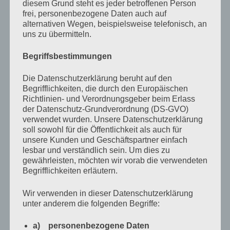
kehrt.
diesem Grund steht es jeder betroffenen Person
frei, personenbezogene Daten auch auf
alternativen Wegen, beispielsweise telefonisch, an
Lebowski stellt sich hinter mich und legt seine Hände
uns zu übermitteln.
auf meine Schultern, wie es ein Vater vermutlich bei
Begriffsbestimmungen
seinem Sohn tun würde. Ich finde es seltsam, aber lasse
es zu, weil es sich gut anfühlt und weil er mein Freund
Die Datenschutzerklärung beruht auf den
ist, der nicht nur da ist, wenn es Bier gibt, sondern auch,
Begrifflichkeiten, die durch den Europäischen
Richtlinien- und Verordnungsgeber beim Erlass
wenn sich mein Innerstes anfühlt, wie ein Flächenbrand
der Datenschutz-Grundverordnung (DS-GVO)
auf dem australischen Kontinent.
verwendet wurden. Unsere Datenschutzerklärung
soll sowohl für die Öffentlichkeit als auch für
unsere Kunden und Geschäftspartner einfach
»Du hast gesagt, dass alles gut wird, Karl. Ich vertraue
lesbar und verständlich sein. Um dies zu
dir. Und ich weiß sehr wohl, dass das nicht zwingend
gewährleisten, möchten wir vorab die verwendeten
Begrifflichkeiten erläutern.
bedeutet, dass alles so wird, wie ich es mir vorstelle.
Vielleicht werde ich sie nun endgültig verlieren.
Wir verwenden in dieser Datenschutzerklärung
unter anderem die folgenden Begriffe:
Vielleicht verliere ich sogar beide. Aber, ich werde nie
wieder mich selbst verlieren. Egal was kommt, ich
a) personenbezogene Daten