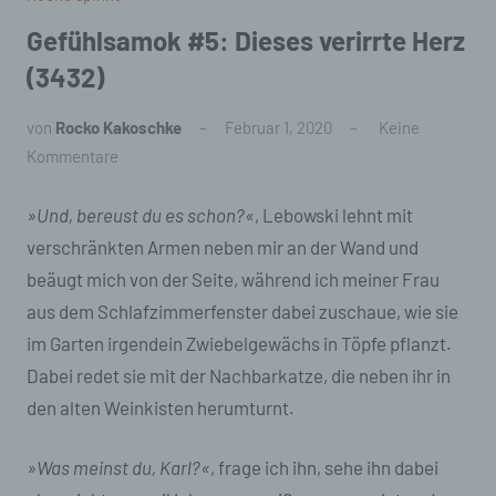
Gefühlsamok #5: Dieses verirrte Herz
(3432)
von
Rocko Kakoschke
Februar 1, 2020
Keine
Kommentare
»Und, bereust du es schon?«
, Lebowski lehnt mit
verschränkten Armen neben mir an der Wand und
beäugt mich von der Seite, während ich meiner Frau
aus dem Schlafzimmerfenster dabei zuschaue, wie sie
im Garten irgendein Zwiebelgewächs in Töpfe pflanzt.
Dabei redet sie mit der Nachbarkatze, die neben ihr in
den alten Weinkisten herumturnt.
»Was meinst du, Karl?«
, frage ich ihn, sehe ihn dabei