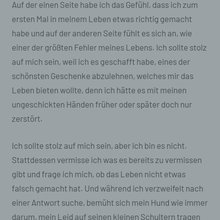
Auf der einen Seite habe ich das Gefühl, dass ich zum
welche die personenbezogenen Daten ohne
ersten Mal in meinem Leben etwas richtig gemacht
Hinzuziehung zusätzlicher Informationen nicht
mehr einer spezifischen betroffenen Person
habe und auf der anderen Seite fühlt es sich an, wie
zugeordnet werden können, sofern diese
einer der größten Fehler meines Lebens. Ich sollte stolz
zusätzlichen Informationen gesondert
aufbewahrt werden und technischen und
auf mich sein, weil ich es geschafft habe, eines der
organisatorischen Maßnahmen unterliegen, die
schönsten Geschenke abzulehnen, welches mir das
gewährleisten, dass die personenbezogenen
Daten nicht einer identifizierten oder
Leben bieten wollte, denn ich hätte es mit meinen
identifizierbaren natürlichen Person
ungeschickten Händen früher oder später doch nur
zugewiesen werden.
zerstört.
g) Verantwortlicher oder für die
Verarbeitung Verantwortlicher
Ich sollte stolz auf mich sein, aber ich bin es nicht.
Stattdessen vermisse ich was es bereits zu vermissen
Verantwortlicher oder für die Verarbeitung
Verantwortlicher ist die natürliche oder
gibt und frage ich mich, ob das Leben nicht etwas
juristische Person, Behörde, Einrichtung oder
falsch gemacht hat. Und während ich verzweifelt nach
andere Stelle, die allein oder gemeinsam mit
anderen über die Zwecke und Mittel der
einer Antwort suche, bemüht sich mein Hund wie immer
Verarbeitung von personenbezogenen Daten
darum, mein Leid auf seinen kleinen Schultern tragen
entscheidet. Sind die Zwecke und Mittel dieser