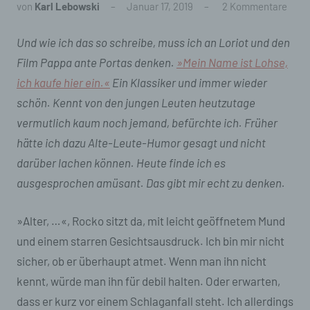
von
Karl Lebowski
Januar 17, 2019
2 Kommentare
Und wie ich das so schreibe, muss ich an Loriot und den
Film
Pappa ante Portas
denken.
»Mein Name ist Lohse,
ich kaufe hier ein.«
Ein Klassiker und immer wieder
schön. Kennt von den jungen Leuten heutzutage
vermutlich kaum noch jemand, befürchte ich. Früher
hätte ich dazu
Alte-Leute-Humor
gesagt und nicht
darüber lachen können. Heute finde ich es
ausgesprochen amüsant. Das gibt mir echt zu denken.
»Alter, …«, Rocko sitzt da, mit leicht geöffnetem Mund
und einem starren Gesichtsausdruck. Ich bin mir nicht
sicher, ob er überhaupt atmet. Wenn man ihn nicht
kennt, würde man ihn für debil halten. Oder erwarten,
dass er kurz vor einem Schlaganfall steht. Ich allerdings