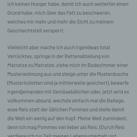
Einwilligung ist jede von der betroffenen Person
ich keinen Hunger habe, damit ich auch weiterhin einen
freiwillig für den bestimmten Fall in informierter
Grund habe, mich über das Fett zu beschweren,
Weise und unmissverständlich abgegebene
Willensbekundung in Form einer Erklärung oder
welches mir mehr und mehr die Sicht zu meinem
einer sonstigen eindeutigen bestätigenden
Geschlechtsteil versperrt.
Handlung, mit der die betroffene Person zu
verstehen gibt, dass sie mit der Verarbeitung
der sie betreffenden personenbezogenen Daten
Vielleicht aber mache ich auch irgendwas total
einverstanden ist.
Verrücktes, springe in der Bettenabteilung von
Name und Anschrift des für die Verarbeitung
Matratze zu Matratze, ziehe mich im Badezimmer einer
Verantwortlichen
Musterwohnung aus und steige unter die Musterdusche
(Mustertoiletten sind ja mittlerweile gesichert), bewerfe
Verantwortlicher im Sinne der Datenschutz-
Grundverordnung, sonstiger in den Mitgliedstaaten
irgendjemanden mit Gemüsebällchen oder, jetzt wird es
der Europäischen Union geltenden
vollkommen absurd, wechsle einfach mal die Beilage,
Datenschutzgesetze und anderer Bestimmungen
mit datenschutzrechtlichem Charakter ist die:
esse Reis statt der üblichen Pommes und stelle damit
die Welt ein wenig auf den Kopf. Meine Welt zumindest,
Antje Münch-Lieblang
denn ich mag Pommes viel lieber als Reis. (Durch Reis
Herrenstraße 17
verdiene ich zur Zeit meinen Lebensunterhalt und