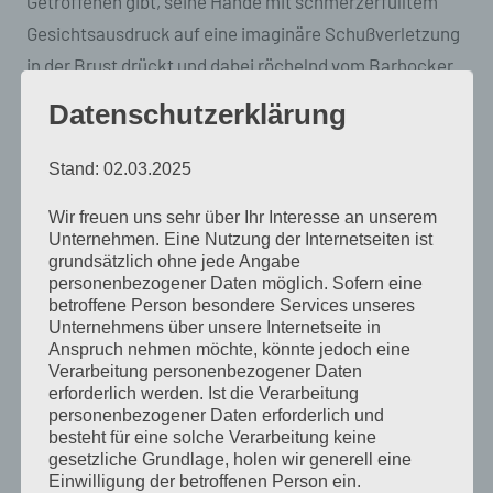
Getroffenen gibt, seine Hände mit schmerzerfülltem
Gesichtsausdruck auf eine imaginäre Schußverletzung
in der Brust drückt und dabei röchelnd vom Barhocker
rutscht. Filmreif.
Datenschutzerklärung
Ich schaue mich um und bin erleichtert, dass das
Stand: 02.03.2025
Schabulski noch so leer ist und abgesehen von Manni,
Wir freuen uns sehr über Ihr Interesse an unserem
der hinter der Theke gerade ein Weizenglas poliert,
Unternehmen. Eine Nutzung der Internetseiten ist
niemand etwas mitbekommen hat. Und Manni hat
grundsätzlich ohne jede Angabe
personenbezogener Daten möglich. Sofern eine
schon so viel gesehen, dass er sich fast über nichts
betroffene Person besondere Services unseres
mehr wundert, schon gar nicht über Rocko.
Unternehmens über unsere Internetseite in
Anspruch nehmen möchte, könnte jedoch eine
Verarbeitung personenbezogener Daten
So sehr ich mich bemühe, es nicht zu tun, ich muss
erforderlich werden. Ist die Verarbeitung
lachen. Ich kann nicht fassen, dass er mich mit dieser
personenbezogener Daten erforderlich und
besteht für eine solche Verarbeitung keine
bescheuerten Nummer gekriegt hat. Rocko klettert
gesetzliche Grundlage, holen wir generell eine
wieder auf den Hocker, haut mit der flachen Hand
Einwilligung der betroffenen Person ein.