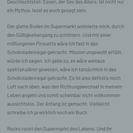
entsprechende Einstellung in Ihrem Browser
Geschlechtsteil. Essen, der Sex des Alters. Ist nicht nur
verhindern.
ein Mythos, lasst es euch gesagt sein.
Zahlreiche Internetseiten und Server verwenden
Cookies. Viele Cookies enthalten eine sogenannte
Der glatte Boden im Supermarkt animierte mich, durch
Cookie-ID. Eine Cookie-ID ist eine eindeutige
den Süßigkeitengang zu schlittern. Und mit einer
Kennung des Cookies. Sie besteht aus einer
mißlungenen Pirouette wäre ich fast in das
Zeichenfolge, durch welche Internetseiten und
Server dem konkreten Internetbrowser zugeordnet
Schokoladenregal gekracht. Mission ungewollt erfüllt,
werden können, in dem das Cookie gespeichert
würde ich sagen. Ich gebe zu, es wäre weitaus
wurde. Dies ermöglicht es den besuchten
Internetseiten und Servern, den individuellen
spektakulärer gewesen, wäre ich tatsächlich in das
Browser der betroffenen Person von anderen
Schokoladenregal gekracht. Es ist also definitiv noch
Internetbrowsern, die andere Cookies enthalten,
zu unterscheiden. Ein bestimmter Internetbrowser
Luft nach oben, was den Richtungswechsel in meinem
kann über die eindeutige Cookie-ID wiedererkannt
Leben angeht und somit scheinbar nicht vollkommen
und identifiziert werden.
aussichtslos. Der Anfang ist gemacht. Vielleicht
Durch den Einsatz von Cookies kann den Nutzern
schreibe ich ja wirklich noch ein Buch.
dieser Internetseite nutzerfreundlichere Services
bereitstellen, die ohne die Cookie-Setzung nicht
möglich wären.
Rocko rockt den Supermarkt des Lebens. Und ihr