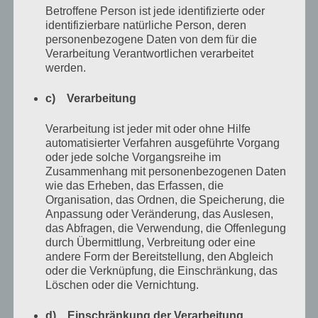
Betroffene Person ist jede identifizierte oder
»Ok, ich kann’s ja mal versuchen.«
identifizierbare natürliche Person, deren
personenbezogene Daten von dem für die
Verarbeitung Verantwortlichen verarbeitet
»Geil, Alter! Das feiern wir!«
werden.
Während Rocko noch eine Runde bestellt, bete ich
c) Verarbeitung
innerlich, dass aus dieser kleinen Mücke nicht doch
Verarbeitung ist jeder mit oder ohne Hilfe
irgendwann ein ausgewachsener Elefant wird. Und
automatisierter Verfahren ausgeführte Vorgang
oder jede solche Vorgangsreihe im
wenn, dann hoffentlich nur ein zahmer.
Zusammenhang mit personenbezogenen Daten
wie das Erheben, das Erfassen, die
Rocko spinnt
Organisation, das Ordnen, die Speicherung, die
Anpassung oder Veränderung, das Auslesen,
Von der Mitte des Lebens und von
das Abfragen, die Verwendung, die Offenlegung
durch Übermittlung, Verbreitung oder eine
einer geplanten Rebellion mit Reis,
andere Form der Bereitstellung, den Abgleich
die niemals stattfand
oder die Verknüpfung, die Einschränkung, das
Löschen oder die Vernichtung.
von
Rocko Kakoschke
Dezember 1, 2018
Keine
d) Einschränkung der Verarbeitung