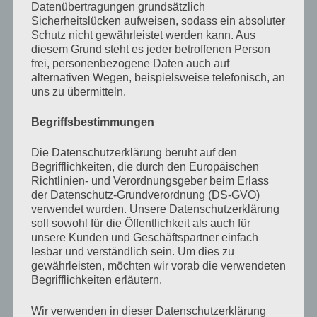
Datenübertragungen grundsätzlich
gute Bulle. Sei mein philanthropisches Gegengewicht.«
Sicherheitslücken aufweisen, sodass ein absoluter
Schutz nicht gewährleistet werden kann. Aus
Ich habe Schlimmeres erwartet. Das klingt tatsächlich,
diesem Grund steht es jeder betroffenen Person
frei, personenbezogene Daten auch auf
als könne es Spaß machen und ungefährlich sein.
alternativen Wegen, beispielsweise telefonisch, an
uns zu übermitteln.
»Weißt Du, ich glaube, nein, ich weiß, dass das richtig
Begriffsbestimmungen
gut wird. Deine Kurzgeschichten in Literatur waren
früher immer der Knaller. Du hättest nie aufhören sollen
Die Datenschutzerklärung beruht auf den
Begrifflichkeiten, die durch den Europäischen
zu schreiben. Ich hab immer gedacht, aus dir würde mal
Richtlinien- und Verordnungsgeber beim Erlass
Schriftsteller werden.«
der Datenschutz-Grundverordnung (DS-GVO)
verwendet wurden. Unsere Datenschutzerklärung
soll sowohl für die Öffentlichkeit als auch für
Das dachte ich damals auch, aber es kam einfach zu
unsere Kunden und Geschäftspartner einfach
viel dazwischen und irgendwann passten sich die
lesbar und verständlich sein. Um dies zu
gewährleisten, möchten wir vorab die verwendeten
Träume dem Leben an, statt andersherum, wie es
Begrifflichkeiten erläutern.
eigentlich sein sollte.
Wir verwenden in dieser Datenschutzerklärung