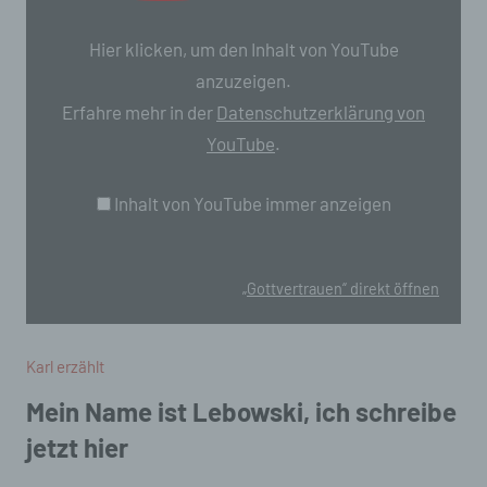
YouTube
anzeigen
Hier klicken, um den Inhalt von YouTube
anzuzeigen.
Erfahre mehr in der
Datenschutzerklärung von
YouTube
.
Inhalt von YouTube immer anzeigen
„Gottvertrauen“ direkt öffnen
Karl erzählt
Mein Name ist Lebowski, ich schreibe
jetzt hier