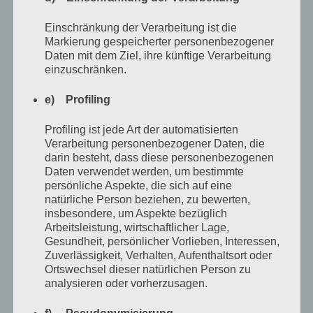
Kommentare
Einschränkung der Verarbeitung ist die
Das muss sie sein, die berühmteste aller Lebenskrisen,
Markierung gespeicherter personenbezogener
Daten mit dem Ziel, ihre künftige Verarbeitung
die Krise unter den Krisen, die im mittleren Alter ganz
einzuschränken.
urplötzlich zuschlägt.
e) Profiling
Eine aller Wildheit entwachsene und beständige
Profiling ist jede Art der automatisierten
Beziehung, verlässliche Freunde, eine solide Arbeit mit
Verarbeitung personenbezogener Daten, die
darin besteht, dass diese personenbezogenen
ausreichendem monatlichen Einkommen, Haus, Auto,
Daten verwendet werden, um bestimmte
Urlaub mit gelegentlichen Reisen außerhalb Europas,
persönliche Aspekte, die sich auf eine
natürliche Person beziehen, zu bewerten,
nicht rundum gesund, aber auch noch nicht tot – alles
insbesondere, um Aspekte bezüglich
gute Vorraussetzungen, damit es noch ein paar
Arbeitsleistung, wirtschaftlicher Lage,
Jahrzehnte relativ problemlos so weiter geht,
Gesundheit, persönlicher Vorlieben, Interessen,
Zuverlässigkeit, Verhalten, Aufenthaltsort oder
zumindest was die eben aufgezählten Faktoren angeht.
Ortswechsel dieser natürlichen Person zu
Und das ist das Problem an der Problemlosigkeit. Es ist
analysieren oder vorherzusagen.
so verflucht absehbar.