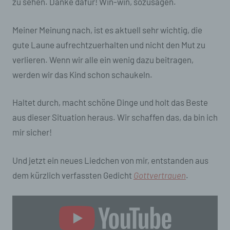
zu sehen. Danke dafür! Win-win, sozusagen.
Meiner Meinung nach, ist es aktuell sehr wichtig, die
gute Laune aufrechtzuerhalten und nicht den Mut zu
verlieren. Wenn wir alle ein wenig dazu beitragen,
werden wir das Kind schon schaukeln.
Haltet durch, macht schöne Dinge und holt das Beste
aus dieser Situation heraus. Wir schaffen das, da bin ich
mir sicher!
Und jetzt ein neues Liedchen von mir, entstanden aus
dem kürzlich verfassten Gedicht
Gottvertrauen
.
„Gottvertrauen“
von