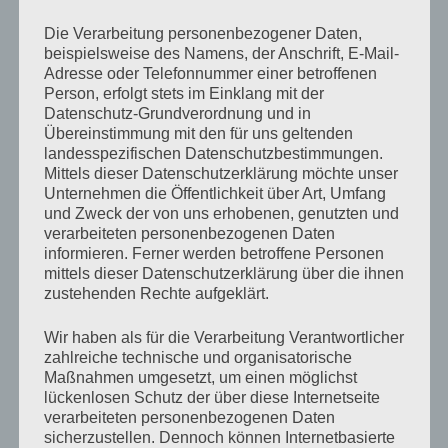
triumphal auf die Theke und bestellt bei Manni
Die Verarbeitung personenbezogener Daten,
zufrieden grinsend zwei Klare. Ich verspüre eine tiefe
beispielsweise des Namens, der Anschrift, E-Mail-
Zuneigung, aber auch den bohrenden Drang ihm eine
Adresse oder Telefonnummer einer betroffenen
Person, erfolgt stets im Einklang mit der
reinzuhauen.
Datenschutz-Grundverordnung und in
Übereinstimmung mit den für uns geltenden
»Bei mir auf der Seite solltest du was schreiben.«
landesspezifischen Datenschutzbestimmungen.
Mittels dieser Datenschutzerklärung möchte unser
Rocko prostet mir zu.
Unternehmen die Öffentlichkeit über Art, Umfang
und Zweck der von uns erhobenen, genutzten und
verarbeiteten personenbezogenen Daten
»Schreiben, ich, auf deiner Seite? Ffffffffff… weiß
informieren. Ferner werden betroffene Personen
nich’… und was überhaupt?«
mittels dieser Datenschutzerklärung über die ihnen
Ich kippe den Schnaps in einem runter und mir wird
zustehenden Rechte aufgeklärt.
angenehm warm.
Wir haben als für die Verarbeitung Verantwortlicher
zahlreiche technische und organisatorische
»Unseren ganzen Scheiß, den wir so erlebt haben, zum
Maßnahmen umgesetzt, um einen möglichst
lückenlosen Schutz der über diese Internetseite
Beispiel. Die ganze verrückte Zeit. Aus deiner
verarbeiteten personenbezogenen Daten
Perspektive. Oder was nettes über Menschen. Sei der
sicherzustellen. Dennoch können Internetbasierte