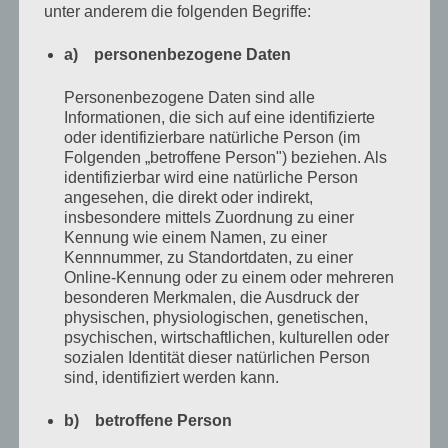
unter anderem die folgenden Begriffe:
»Alter, komm schon, sag ja.«
a) personenbezogene Daten
Mir gefällt die Idee, hatte ich doch unlängst darüber
Personenbezogene Daten sind alle
nachgedacht, mal wieder etwas auf’s Papier zu bringen,
Informationen, die sich auf eine identifizierte
zu gucken, ob ich es noch kann. Dann eben so. Warum
oder identifizierbare natürliche Person (im
Folgenden „betroffene Person") beziehen. Als
nicht. Ich bin kurz versucht, ihn noch etwas betteln zu
identifizierbar wird eine natürliche Person
lassen, weil er mich schon wieder angealtert hat und
angesehen, die direkt oder indirekt,
weil mir seine Bemühungen auch irgendwie gefallen,
insbesondere mittels Zuordnung zu einer
Kennung wie einem Namen, zu einer
beschließe dann aber, mir die Energie zu sparen. Die
Kennnummer, zu Standortdaten, zu einer
werde ich morgen in der Schule nämlich noch
Online-Kennung oder zu einem oder mehreren
besonderen Merkmalen, die Ausdruck der
brauchen. Ausflug ins Berufsbildungszentrum. Das wird
physischen, physiologischen, genetischen,
wieder ein Spaß. Ich bestelle noch zwei Schnäpse und
psychischen, wirtschaftlichen, kulturellen oder
sozialen Identität dieser natürlichen Person
verspüre den drängenden Wunsch, mich so richtig zu
sind, identifiziert werden kann.
besaufen und morgen einfach krank zu machen. Rocko
würde es tun.
b) betroffene Person