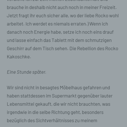
brauche in deshalb nicht auch noch in meiner Freizeit.
58119 Hagen
Jetzt fragt ihr euch sicher alle, wo der liebe Rocko wohl
Deutschland
arbeitet. Ich werdet es niemals erraten.) Wenn ich
danach noch Energie habe, setze ich noch eins drauf
E-Mail: kontakt@gehirnorgasmen.de
und lasse einfach das Tablett mit dem schmutzigen
Cookies / SessionStorage / LocalStorage
Geschirr auf dem Tisch sehen. Die Rebellion des Rocko
Kakoschke.
Die Internetseiten verwenden teilweise so
genannte Cookies, LocalStorage und
SessionStorage. Dies dient dazu, unser Angebot
Eine Stunde später.
nutzerfreundlicher, effektiver und sicherer zu
machen. Local Storage und SessionStorage ist
Wir sind nicht in besagtes Möbelhaus gefahren und
eine Technologie, mit welcher ihr Browser Daten
auf Ihrem Computer oder mobilen Gerät
haben stattdessen im Supermarkt gegenüber lauter
abspeichert. Cookies sind Textdateien, welche
Lebensmittel gekauft, die wir nicht brauchten, was
über einen Internetbrowser auf einem
Computersystem abgelegt und gespeichert
irgendwie in die selbe Richtung geht, besonders
werden. Sie können die Verwendung von Cookies,
bezüglich des Sichtverhältnisses zu meinem
LocalStorage und SessionStorage durch