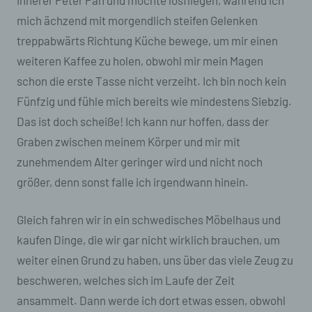
Stelle, der personenbezogene Daten
offengelegt werden, unabhängig davon, ob es
mich ächzend mit morgendlich steifen Gelenken
sich bei ihr um einen Dritten handelt oder nicht.
treppabwärts Richtung Küche bewege, um mir einen
Behörden, die im Rahmen eines bestimmten
Untersuchungsauftrags nach dem Unionsrecht
weiteren Kaffee zu holen, obwohl mir mein Magen
oder dem Recht der Mitgliedstaaten
schon die erste Tasse nicht verzeiht. Ich bin noch kein
möglicherweise personenbezogene Daten
erhalten, gelten jedoch nicht als Empfänger.
Fünfzig und fühle mich bereits wie mindestens Siebzig.
Das ist doch scheiße! Ich kann nur hoffen, dass der
j) Dritter
Graben zwischen meinem Körper und mir mit
Dritter ist eine natürliche oder juristische
zunehmendem Alter geringer wird und nicht noch
Person, Behörde, Einrichtung oder andere
größer, denn sonst falle ich irgendwann hinein.
Stelle außer der betroffenen Person, dem
Verantwortlichen, dem Auftragsverarbeiter und
den Personen, die unter der unmittelbaren
Gleich fahren wir in ein schwedisches Möbelhaus und
Verantwortung des Verantwortlichen oder des
kaufen Dinge, die wir gar nicht wirklich brauchen, um
Auftragsverarbeiters befugt sind, die
personenbezogenen Daten zu verarbeiten.
weiter einen Grund zu haben, uns über das viele Zeug zu
beschweren, welches sich im Laufe der Zeit
k) Einwilligung
ansammelt. Dann werde ich dort etwas essen, obwohl