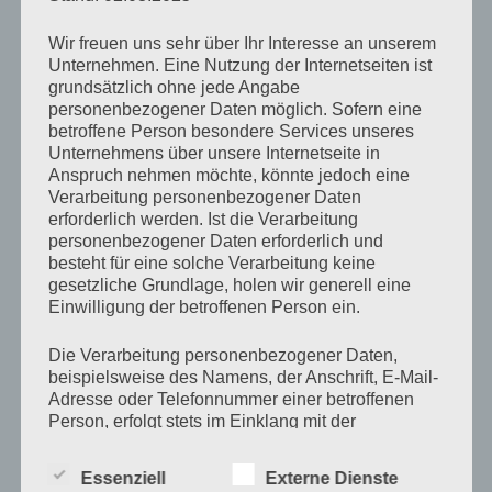
Sonnengeküsst
Wir freuen uns sehr über Ihr Interesse an unserem
Unternehmen. Eine Nutzung der Internetseiten ist
grundsätzlich ohne jede Angabe
von
Antje Münch-Lieblang
Februar 4, 2024
Keine
personenbezogener Daten möglich. Sofern eine
Kommentare
betroffene Person besondere Services unseres
Unternehmens über unsere Internetseite in
Anspruch nehmen möchte, könnte jedoch eine
Es ist schwer,
Verarbeitung personenbezogener Daten
nicht eifersüchtig
erforderlich werden. Ist die Verarbeitung
personenbezogener Daten erforderlich und
auf die Sonne zu sein,
besteht für eine solche Verarbeitung keine
welche Dich so
gesetzliche Grundlage, holen wir generell eine
unbefangen küsst,
Einwilligung der betroffenen Person ein.
Dir dieses Lächeln
Die Verarbeitung personenbezogener Daten,
ins Gesicht zaubert
beispielsweise des Namens, der Anschrift, E-Mail-
Adresse oder Telefonnummer einer betroffenen
und somit mühelos
Person, erfolgt stets im Einklang mit der
meinen Himmel
Datenschutz-Grundverordnung und in
Übereinstimmung mit den für uns geltenden
auf Erden zu
Essenziell
Externe Dienste
landesspezifischen Datenschutzbestimmungen.