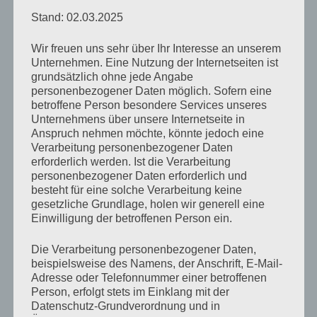
Stand: 02.03.2025
Geschützt: Ekstase (28)
Wir freuen uns sehr über Ihr Interesse an unserem
von
Rocko Kakoschke
Oktober 7, 2010
Um die
Unternehmen. Eine Nutzung der Internetseiten ist
grundsätzlich ohne jede Angabe
Kommentare zu sehen, musst du dein Passwort eingeben.
personenbezogener Daten möglich. Sofern eine
betroffene Person besondere Services unseres
Dieser Inhalt ist passwortgeschützt. Bitte gib unten das
Unternehmens über unsere Internetseite in
Anspruch nehmen möchte, könnte jedoch eine
Passwort ein, um ihn anzeigen zu können.
Verarbeitung personenbezogener Daten
erforderlich werden. Ist die Verarbeitung
personenbezogener Daten erforderlich und
Passwort:
besteht für eine solche Verarbeitung keine
gesetzliche Grundlage, holen wir generell eine
Einwilligung der betroffenen Person ein.
Rocko spinnt
Die Verarbeitung personenbezogener Daten,
Geschützt: Grobsinnlich (7)
beispielsweise des Namens, der Anschrift, E-Mail-
Adresse oder Telefonnummer einer betroffenen
von
Rocko Kakoschke
September 16, 2010
Um die
Person, erfolgt stets im Einklang mit der
Datenschutz-Grundverordnung und in
Kommentare zu sehen, musst du dein Passwort eingeben.