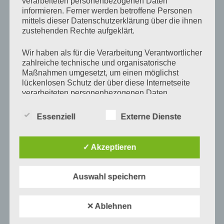
Kommentare
verarbeiteten personenbezogenen Daten
informieren. Ferner werden betroffene Personen
mittels dieser Datenschutzerklärung über die ihnen
Spüren, wie es Dir
zustehenden Rechte aufgeklärt.
meinen Atem raubt,
Wir haben als für die Verarbeitung Verantwortlicher
während mir Dein Herz
zahlreiche technische und organisatorische
bis zum Hals schlägt.
Maßnahmen umgesetzt, um einen möglichst
lückenlosen Schutz der über diese Internetseite
verarbeiteten personenbezogenen Daten
24. Mai 2022
// © Antje Münch-Lieblang
sicherzustellen. Dennoch können Internetbasierte
Datenübertragungen grundsätzlich
Essenziell
Externe Dienste
Sicherheitslücken aufweisen, sodass ein absoluter
Antje schreibt
Schutz nicht gewährleistet werden kann. Aus
Meeressehnen
diesem Grund steht es jeder betroffenen Person
✓ Akzeptieren
frei, personenbezogene Daten auch auf
alternativen Wegen, beispielsweise telefonisch, an
von
Antje Münch-Lieblang
Mai 22, 2022
Keine
uns zu übermitteln.
Auswahl speichern
Kommentare
Begriffsbestimmungen
Ich brauche mehr,
✕ Ablehnen
Die Datenschutzerklärung beruht auf den
viel mehr von Dir.