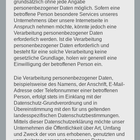
grundsätzlich ohne jede Angabe
personenbezogener Daten möglich. Sofern eine
die Gemeinsamkeiten schätzen,
betroffene Person besondere Services unseres
in all unseren Gegensätzen
Unternehmens über unsere Internetseite in
mit ihren Höhen und Weiten.
Anspruch nehmen möchte, könnte jedoch eine
Verarbeitung personenbezogener Daten
erforderlich werden. Ist die Verarbeitung
Lass uns doch einfach immer
personenbezogener Daten erforderlich und
besteht für eine solche Verarbeitung keine
statt des Lebens die Freiheit teilen,
gesetzliche Grundlage, holen wir generell eine
zu sein, wer wir sind und sein wollen,
Einwilligung der betroffenen Person ein.
jetzt und in kommenden Jahreszeiten.
Die Verarbeitung personenbezogener Daten,
beispielsweise des Namens, der Anschrift, E-Mail-
19. Juli 2022
// © Antje Münch-Lieblang
Adresse oder Telefonnummer einer betroffenen
Person, erfolgt stets im Einklang mit der
Datenschutz-Grundverordnung und in
Antje schreibt
Übereinstimmung mit den für uns geltenden
landesspezifischen Datenschutzbestimmungen.
EINsSEIN
Mittels dieser Datenschutzerklärung möchte unser
Unternehmen die Öffentlichkeit über Art, Umfang
von
Antje Münch-Lieblang
Mai 24, 2022
Keine
und Zweck der von uns erhobenen, genutzten und