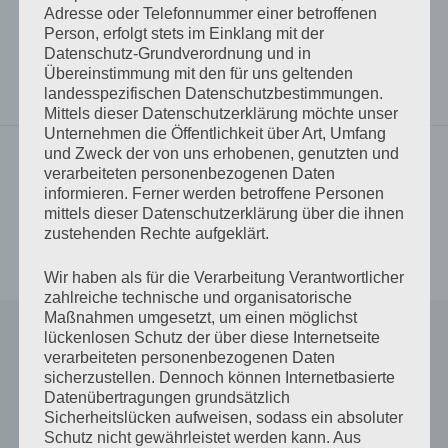
Adresse oder Telefonnummer einer betroffenen
Antje schreibt
die B-Seite
Schlagwörter
Person, erfolgt stets im Einklang mit der
eigene Federn
Gedichte
Liebe
Lyrik
Datenschutz-Grundverordnung und in
Übereinstimmung mit den für uns geltenden
Mit meinen Augen
wortweise
landesspezifischen Datenschutzbestimmungen.
Mittels dieser Datenschutzerklärung möchte unser
Unternehmen die Öffentlichkeit über Art, Umfang
und Zweck der von uns erhobenen, genutzten und
Vorheriger Beitrag
verarbeiteten personenbezogenen Daten
Was bleibt
Beitrags-
informieren. Ferner werden betroffene Personen
mittels dieser Datenschutzerklärung über die ihnen
Navigation
zustehenden Rechte aufgeklärt.
Nächster Beitrag
Sag mir, wie? (Epilog)
Wir haben als für die Verarbeitung Verantwortlicher
zahlreiche technische und organisatorische
Maßnahmen umgesetzt, um einen möglichst
Schreibe einen Kommentar
lückenlosen Schutz der über diese Internetseite
verarbeiteten personenbezogenen Daten
sicherzustellen. Dennoch können Internetbasierte
Deine E-Mail-Adresse wird nicht veröffentlicht.
Datenübertragungen grundsätzlich
Erforderliche Felder sind mit
*
markiert
Sicherheitslücken aufweisen, sodass ein absoluter
Schutz nicht gewährleistet werden kann. Aus