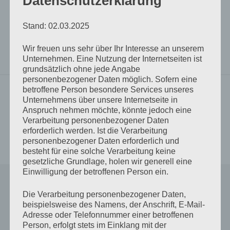
Datenschutzerklärung
Stand: 02.03.2025
bewegte Bilder
Hold on
Musik
Schlagwörter
Wir freuen uns sehr über Ihr Interesse an unserem
Rocko spinnt
Tom Waits
Unternehmen. Eine Nutzung der Internetseiten ist
grundsätzlich ohne jede Angabe
personenbezogener Daten möglich. Sofern eine
betroffene Person besondere Services unseres
Vorheriger Beitrag
Unternehmens über unsere Internetseite in
10
Beitrags-
Anspruch nehmen möchte, könnte jedoch eine
Verarbeitung personenbezogener Daten
Navigation
erforderlich werden. Ist die Verarbeitung
Nächster Beitrag
personenbezogener Daten erforderlich und
Kongruenzen
besteht für eine solche Verarbeitung keine
gesetzliche Grundlage, holen wir generell eine
Einwilligung der betroffenen Person ein.
Ein Kommentar
Die Verarbeitung personenbezogener Daten,
beispielsweise des Namens, der Anschrift, E-Mail-
Adresse oder Telefonnummer einer betroffenen
BeastyBasti
sagt:
Person, erfolgt stets im Einklang mit der