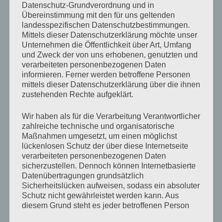
Datenschutz-Grundverordnung und in
März 15, 2010 um 10:10 p.m. Uhr
Übereinstimmung mit den für uns geltenden
landesspezifischen Datenschutzbestimmungen.
Mittels dieser Datenschutzerklärung möchte unser
Toller Track! Hab ich lange nicht mehr gehört.
Unternehmen die Öffentlichkeit über Art, Umfang
und Zweck der von uns erhobenen, genutzten und
verarbeiteten personenbezogenen Daten
Antworten
informieren. Ferner werden betroffene Personen
mittels dieser Datenschutzerklärung über die ihnen
zustehenden Rechte aufgeklärt.
Schreibe einen Kommentar
Wir haben als für die Verarbeitung Verantwortlicher
zahlreiche technische und organisatorische
Deine E-Mail-Adresse wird nicht veröffentlicht.
Maßnahmen umgesetzt, um einen möglichst
Erforderliche Felder sind mit
*
markiert
lückenlosen Schutz der über diese Internetseite
verarbeiteten personenbezogenen Daten
sicherzustellen. Dennoch können Internetbasierte
Kommentar
*
Datenübertragungen grundsätzlich
Sicherheitslücken aufweisen, sodass ein absoluter
Schutz nicht gewährleistet werden kann. Aus
diesem Grund steht es jeder betroffenen Person
frei, personenbezogene Daten auch auf