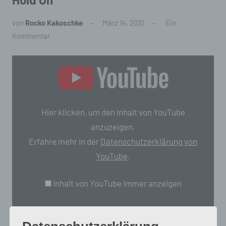
von
Rocko Kakoschke
März 14, 2010
Ein
Kommentar
„Tom
Waits
–
"Hold
Hier klicken, um den Inhalt von YouTube
On"“
anzuzeigen.
von
Erfahre mehr in der
Datenschutzerklärung von
YouTube
YouTube
.
anzeigen
Inhalt von YouTube immer anzeigen
„Tom Waits – "Hold On"“ direkt öffnen