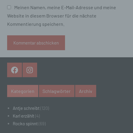
Informationen, die sich auf eine identifizierte
Meinen Namen, meine E-Mail-Adresse und meine
oder identifizierbare natürliche Person (im
Website in diesem Browser für die nächste
Folgenden „betroffene Person") beziehen. Als
identifizierbar wird eine natürliche Person
Kommentierung speichern.
angesehen, die direkt oder indirekt,
insbesondere mittels Zuordnung zu einer
Kennung wie einem Namen, zu einer
Kennnummer, zu Standortdaten, zu einer
Online-Kennung oder zu einem oder mehreren
besonderen Merkmalen, die Ausdruck der
physischen, physiologischen, genetischen,
Facebook
Instagram
psychischen, wirtschaftlichen, kulturellen oder
sozialen Identität dieser natürlichen Person
sind, identifiziert werden kann.
Kategorien
Schlagwörter
Archiv
b) betroffene Person
Betroffene Person ist jede identifizierte oder
Antje schreibt
(120)
identifizierbare natürliche Person, deren
Karl erzählt
(4)
personenbezogene Daten von dem für die
Rocko spinnt
(69)
Verarbeitung Verantwortlichen verarbeitet
werden.