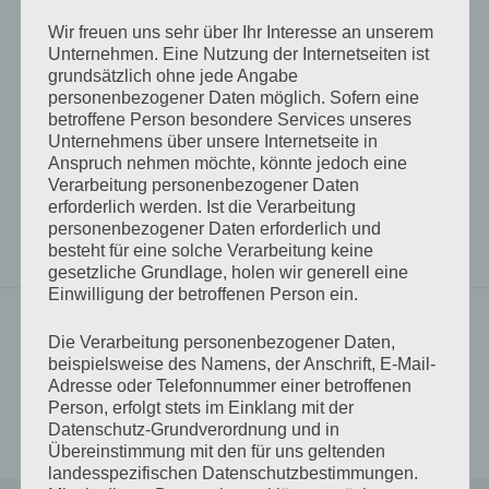
„Liebesleid – Comedian Harmonists – 1933“ direkt öffnen
Wir freuen uns sehr über Ihr Interesse an unserem
Unternehmen. Eine Nutzung der Internetseiten ist
grundsätzlich ohne jede Angabe
personenbezogener Daten möglich. Sofern eine
Ach meine Schöne…
betroffene Person besondere Services unseres
Unternehmens über unsere Internetseite in
Anspruch nehmen möchte, könnte jedoch eine
Comedian Harmonists
die B-Seite
Schlagwörter
Verarbeitung personenbezogener Daten
erforderlich werden. Ist die Verarbeitung
Du fehlst mir
fremde Federn
Liebe
Liebesleid
personenbezogener Daten erforderlich und
Musik
Rocko spinnt
besteht für eine solche Verarbeitung keine
gesetzliche Grundlage, holen wir generell eine
Einwilligung der betroffenen Person ein.
Vorheriger Beitrag
Die Verarbeitung personenbezogener Daten,
Marée de l’amour (122)
Beitrags-
beispielsweise des Namens, der Anschrift, E-Mail-
Adresse oder Telefonnummer einer betroffenen
Navigation
Person, erfolgt stets im Einklang mit der
Nächster Beitrag
Datenschutz-Grundverordnung und in
Genesis (127)
Übereinstimmung mit den für uns geltenden
landesspezifischen Datenschutzbestimmungen.