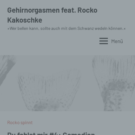
Zum
Gehirnorgasmen feat. Rocko
Inhalt
Kakoschke
springen
»Wer bellen kann, sollte auch mit dem Schwanz wedeln können.«
Menü
Rocko spinnt
Du fehlst mir #4: Comedian