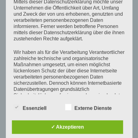
Mittels dieser Datenschutzerklärung möchte unser
Schreibe einen Kommentar
Unternehmen die Öffentlichkeit über Art, Umfang
und Zweck der von uns erhobenen, genutzten und
verarbeiteten personenbezogenen Daten
Deine E-Mail-Adresse wird nicht veröffentlicht.
informieren. Ferner werden betroffene Personen
Erforderliche Felder sind mit
*
markiert
mittels dieser Datenschutzerklärung über die ihnen
zustehenden Rechte aufgeklärt.
Kommentar
*
Wir haben als für die Verarbeitung Verantwortlicher
zahlreiche technische und organisatorische
Maßnahmen umgesetzt, um einen möglichst
lückenlosen Schutz der über diese Internetseite
verarbeiteten personenbezogenen Daten
sicherzustellen. Dennoch können Internetbasierte
Datenübertragungen grundsätzlich
Sicherheitslücken aufweisen, sodass ein absoluter
Schutz nicht gewährleistet werden kann. Aus
diesem Grund steht es jeder betroffenen Person
Essenziell
Externe Dienste
frei, personenbezogene Daten auch auf
alternativen Wegen, beispielsweise telefonisch, an
uns zu übermitteln.
✓ Akzeptieren