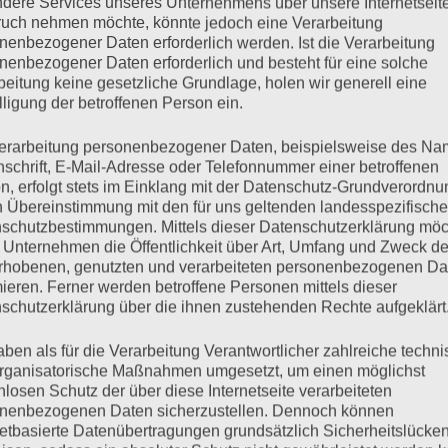
dere Services unseres Unternehmens über unsere Internetseite
uch nehmen möchte, könnte jedoch eine Verarbeitung
 eins, null
nenbezogener Daten erforderlich werden. Ist die Verarbeitung
nenbezogener Daten erforderlich und besteht für eine solche
beitung keine gesetzliche Grundlage, holen wir generell eine
lligung der betroffenen Person ein.
Januar 2, 2019
Keine Kommentare
erarbeitung personenbezogener Daten, beispielsweise des Na
nschrift, E-Mail-Adresse oder Telefonnummer einer betroffenen
nicht mit Programmen
n, erfolgt stets im Einklang mit der Datenschutz-Grundverordnu
n Übereinstimmung mit den für uns geltenden landesspezifisch
erd,
schutzbestimmungen. Mittels dieser Datenschutzerklärung mö
 Unternehmen die Öffentlichkeit über Art, Umfang und Zweck de
eschwert,
rhobenen, genutzten und verarbeiteten personenbezogenen Da
zusammen.
mieren. Ferner werden betroffene Personen mittels dieser
schutzerklärung über die ihnen zustehenden Rechte aufgeklärt
n,
aben als für die Verarbeitung Verantwortlicher zahlreiche techn
rganisatorische Maßnahmen umgesetzt, um einen möglichst
 Tat.
nlosen Schutz der über diese Internetseite verarbeiteten
nenbezogenen Daten sicherzustellen. Dennoch können
schrecklich zu bemüh’n
netbasierte Datenübertragungen grundsätzlich Sicherheitslücke