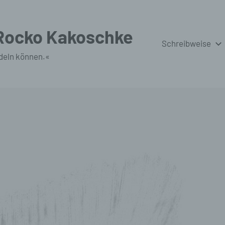
 Rocko Kakoschke
Schreibweise
deln können.«