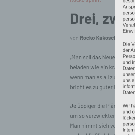
beson
Anspr
Drei, zwei,
perso
perso
Verar
Einwi
von
Rocko Kakoschke
Die V
der A
„Man soll das Neue Jahr 
Perso
und i
beladen wie ein krankes Pf
Daten
unser
wenn man es all zu sehr b
uns e
bricht es zu guter Letzt 
infor
Daten
Je üppiger die Pläne blühe
Wir h
und o
um so verzwickter wird die
lücke
perso
Man nimmt sich vor, sich 
Inter