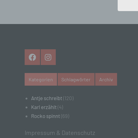
Beiträge
„be
der
Pe
Zu
Beiträge
zu
me
ph
ode
we
Facebook
Instagram
b)
Bet
Kategorien
Schlagwörter
Archiv
Pe
Ve
Antje schreibt
(120)
c)
Karl erzählt
(4)
Ver
Rocko spinnt
(69)
au
Zu
Er
Impressum & Datenschutz
An