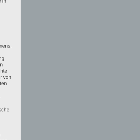
 in
mens,
ng
en
chte
r von
ten
.
ische
n