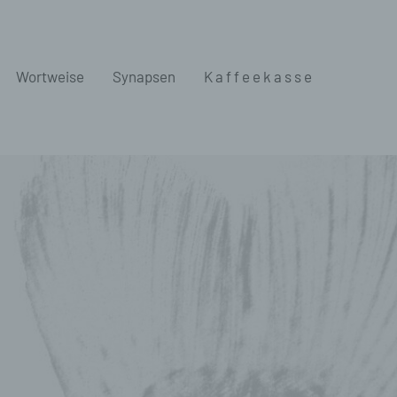
Wortweise
Synapsen
K a f f e e k a s s e