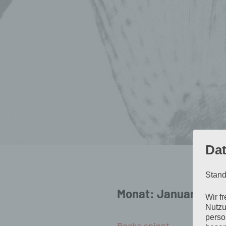
Dat
Stand
Monat:
Januar 2019
Wir f
Nutzu
perso
Rocko spinnt