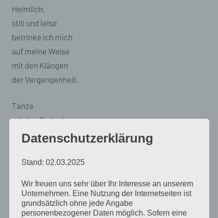
Heimlich,
still und leise
betrinke ich mich
auf meine Weise
mit den Klängen
der Vergangenheit.
Tanze
mit den Gedanken
an Dich
Datenschutzerklärung
und mit der Zeit
im Kreis.
Stand: 02.03.2025
Und ich weiß,
Wir freuen uns sehr über Ihr Interesse an unserem
wir drehen uns
Unternehmen. Eine Nutzung der Internetseiten ist
grundsätzlich ohne jede Angabe
nicht zurück,
personenbezogener Daten möglich. Sofern eine