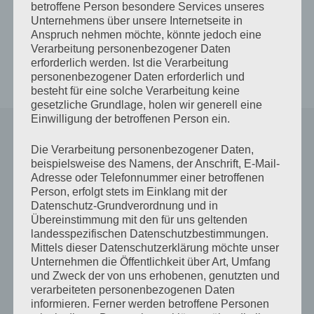
zu Dir und diesem
betroffene Person besondere Services unseres
kleinen bisschen
Unternehmens über unsere Internetseite in
Anspruch nehmen möchte, könnte jedoch eine
Glück.
Verarbeitung personenbezogener Daten
erforderlich werden. Ist die Verarbeitung
personenbezogener Daten erforderlich und
7. August 2005
// © Antje Münch-Lieblang
besteht für eine solche Verarbeitung keine
gesetzliche Grundlage, holen wir generell eine
Einwilligung der betroffenen Person ein.
Schreibe einen Kommentar
Die Verarbeitung personenbezogener Daten,
beispielsweise des Namens, der Anschrift, E-Mail-
Deine E-Mail-Adresse wird nicht veröffentlicht.
Adresse oder Telefonnummer einer betroffenen
Erforderliche Felder sind mit
*
markiert
Person, erfolgt stets im Einklang mit der
Datenschutz-Grundverordnung und in
Übereinstimmung mit den für uns geltenden
Kommentar
*
landesspezifischen Datenschutzbestimmungen.
Mittels dieser Datenschutzerklärung möchte unser
Unternehmen die Öffentlichkeit über Art, Umfang
und Zweck der von uns erhobenen, genutzten und
verarbeiteten personenbezogenen Daten
informieren. Ferner werden betroffene Personen