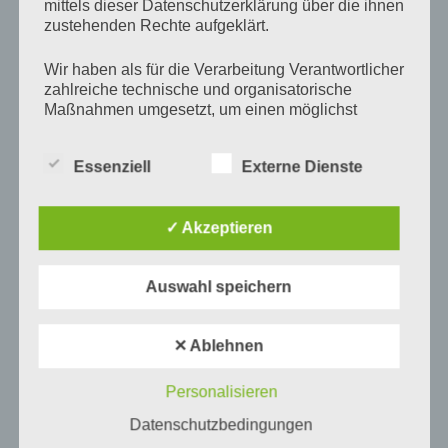
mittels dieser Datenschutzerklärung über die ihnen
zustehenden Rechte aufgeklärt.
Wir haben als für die Verarbeitung Verantwortlicher
zahlreiche technische und organisatorische
Maßnahmen umgesetzt, um einen möglichst
lückenlosen Schutz der über diese Internetseite
verarbeiteten personenbezogenen Daten
Essenziell
Externe Dienste
sicherzustellen. Dennoch können Internetbasierte
Name
*
Datenübertragungen grundsätzlich
Sicherheitslücken aufweisen, sodass ein absoluter
✓ Akzeptieren
Schutz nicht gewährleistet werden kann. Aus
diesem Grund steht es jeder betroffenen Person
E-Mail-Adresse
*
frei, personenbezogene Daten auch auf
Auswahl speichern
alternativen Wegen, beispielsweise telefonisch, an
uns zu übermitteln.
✕ Ablehnen
Begriffsbestimmungen
Website
Personalisieren
Die Datenschutzerklärung beruht auf den
Begrifflichkeiten, die durch den Europäischen
Datenschutzbedingungen
Richtlinien- und Verordnungsgeber beim Erlass