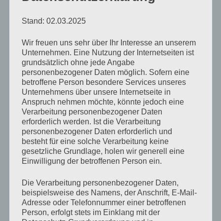
Du fehlst mir #5: Willy Fritsch – Du
Stand: 02.03.2025
bist das Liebste (141)
Wir freuen uns sehr über Ihr Interesse an unserem
Unternehmen. Eine Nutzung der Internetseiten ist
von
Rocko Kakoschke
Januar 28, 2011
Keine
grundsätzlich ohne jede Angabe
Kommentare
personenbezogener Daten möglich. Sofern eine
betroffene Person besondere Services unseres
Unternehmens über unsere Internetseite in
Anspruch nehmen möchte, könnte jedoch eine
„Willy
Verarbeitung personenbezogener Daten
Fritsch
erforderlich werden. Ist die Verarbeitung
–
personenbezogener Daten erforderlich und
besteht für eine solche Verarbeitung keine
Du
Hier klicken, um den Inhalt von YouTube
gesetzliche Grundlage, holen wir generell eine
bist
anzuzeigen.
Einwilligung der betroffenen Person ein.
das
Erfahre mehr in der
Datenschutzerklärung von
Liebste,
Die Verarbeitung personenbezogener Daten,
YouTube
.
beispielsweise des Namens, der Anschrift, E-Mail-
das
Adresse oder Telefonnummer einer betroffenen
mir
Person, erfolgt stets im Einklang mit der
Inhalt von YouTube immer anzeigen
je