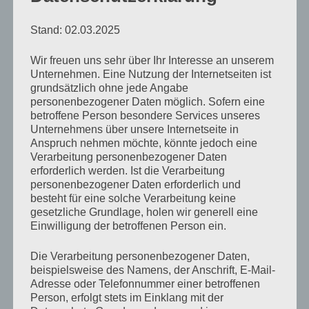
Unvollständig
Stand: 02.03.2025
von
Rocko Kakoschke
Januar 21, 2020
Keine
Wir freuen uns sehr über Ihr Interesse an unserem
Unternehmen. Eine Nutzung der Internetseiten ist
Kommentare
grundsätzlich ohne jede Angabe
personenbezogener Daten möglich. Sofern eine
Meine Seelenkönigin,
betroffene Person besondere Services unseres
Unternehmens über unsere Internetseite in
mein Herzbedürfnis,
Anspruch nehmen möchte, könnte jedoch eine
mein ungesagtes Wort.
Verarbeitung personenbezogener Daten
erforderlich werden. Ist die Verarbeitung
personenbezogener Daten erforderlich und
Meine Stärke,
besteht für eine solche Verarbeitung keine
mein Glaube,
gesetzliche Grundlage, holen wir generell eine
Einwilligung der betroffenen Person ein.
mein geheimer Ort.
Die Verarbeitung personenbezogener Daten,
Mein Sehnen,
beispielsweise des Namens, der Anschrift, E-Mail-
Adresse oder Telefonnummer einer betroffenen
mein Flehen,
Person, erfolgt stets im Einklang mit der
mein Schmerz