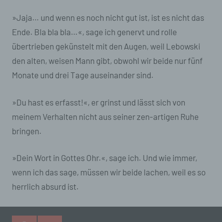
»Jaja… und wenn es noch nicht gut ist, ist es nicht das
Einschränkung der Verarbeitung ist die
Markierung gespeicherter personenbezogener
Ende. Bla bla bla…«, sage ich genervt und rolle
Daten mit dem Ziel, ihre künftige Verarbeitung
übertrieben gekünstelt mit den Augen, weil Lebowski
einzuschränken.
den alten, weisen Mann gibt, obwohl wir beide nur fünf
e) Profiling
Monate und drei Tage auseinander sind.
Profiling ist jede Art der automatisierten
Verarbeitung personenbezogener Daten, die
»Du hast es erfasst!«, er grinst und lässt sich von
darin besteht, dass diese personenbezogenen
meinem Verhalten nicht aus seiner zen-artigen Ruhe
Daten verwendet werden, um bestimmte
bringen.
persönliche Aspekte, die sich auf eine
natürliche Person beziehen, zu bewerten,
insbesondere, um Aspekte bezüglich
»Dein Wort in Gottes Ohr.«, sage ich. Und wie immer,
Arbeitsleistung, wirtschaftlicher Lage,
Gesundheit, persönlicher Vorlieben, Interessen,
wenn ich das sage, müssen wir beide lachen, weil es so
Zuverlässigkeit, Verhalten, Aufenthaltsort oder
herrlich absurd ist.
Ortswechsel dieser natürlichen Person zu
analysieren oder vorherzusagen.
f) Pseudonymisierung