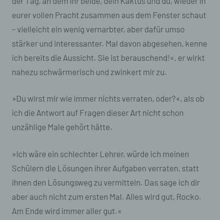
der Tag, an dem ihr beide, dein Kaktus und du, wieder in
Betroffene Person ist jede identifizierte oder
eurer vollen Pracht zusammen aus dem Fenster schaut
identifizierbare natürliche Person, deren
personenbezogene Daten von dem für die
– vielleicht ein wenig vernarbter, aber dafür umso
Verarbeitung Verantwortlichen verarbeitet
stärker und interessanter. Mal davon abgesehen, kenne
werden.
ich bereits die Aussicht. Sie ist berauschend!«, er wirkt
c) Verarbeitung
nahezu schwärmerisch und zwinkert mir zu.
Verarbeitung ist jeder mit oder ohne Hilfe
automatisierter Verfahren ausgeführte Vorgang
»Du wirst mir wie immer nichts verraten, oder?«, als ob
oder jede solche Vorgangsreihe im
ich die Antwort auf Fragen dieser Art nicht schon
Zusammenhang mit personenbezogenen Daten
unzählige Male gehört hätte.
wie das Erheben, das Erfassen, die
Organisation, das Ordnen, die Speicherung, die
Anpassung oder Veränderung, das Auslesen,
»Ich wäre ein schlechter Lehrer, würde ich meinen
das Abfragen, die Verwendung, die Offenlegung
durch Übermittlung, Verbreitung oder eine
Schülern die Lösungen ihrer Aufgaben verraten, statt
andere Form der Bereitstellung, den Abgleich
ihnen den Lösungsweg zu vermitteln. Das sage ich dir
oder die Verknüpfung, die Einschränkung, das
aber auch nicht zum ersten Mal. Alles wird gut, Rocko.
Löschen oder die Vernichtung.
Am Ende wird immer aller gut.«
d) Einschränkung der Verarbeitung