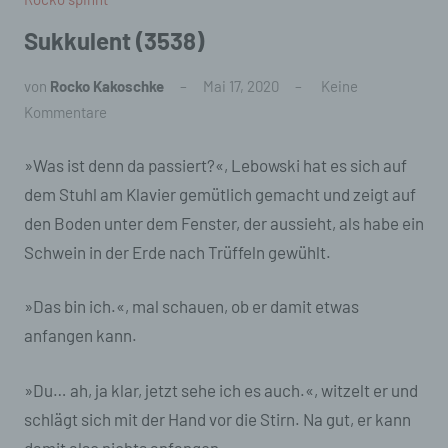
Sukkulent (3538)
von
Rocko Kakoschke
Mai 17, 2020
Keine
Kommentare
»Was ist denn da passiert?«, Lebowski hat es sich auf
dem Stuhl am Klavier gemütlich gemacht und zeigt auf
den Boden unter dem Fenster, der aussieht, als habe ein
Schwein in der Erde nach Trüffeln gewühlt.
»Das bin ich.«, mal schauen, ob er damit etwas
anfangen kann.
»Du… ah, ja klar, jetzt sehe ich es auch.«, witzelt er und
schlägt sich mit der Hand vor die Stirn. Na gut, er kann
damit also nichts anfangen.