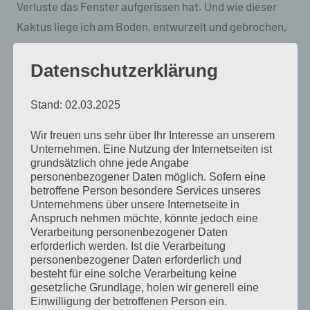
Verluste das Fenster aufgerissen hat. Und wie dieser
Kaktus liege ich am Boden, entwurzelt und gebrochen,
um mich herum ist nichts mehr, wie es mal war,
während mir jegliche Leidensberechtigung
Datenschutzerklärung
abgesprochen wird.«, jetzt bin ich in Fahrt, »Als ob ich
Stand: 02.03.2025
die Möglichkeit gehabt hätte, alldem zu entgehen. Das
wäre, als würde ich dem Kaktus Vorwürfe machen, weil
Wir freuen uns sehr über Ihr Interesse an unserem
er auf der Fensterbank stand und weil er nicht in der
Unternehmen. Eine Nutzung der Internetseiten ist
grundsätzlich ohne jede Angabe
Lage war, das Fenster zuzudrücken, als ich es öffnete.
personenbezogener Daten möglich. Sofern eine
Niemand hat eine Ahnung, wie das letzte halbe Jahr für
betroffene Person besondere Services unseres
Unternehmens über unsere Internetseite in
mich war, Karl, aber alle wissen es besser!«, vor lauter
Anspruch nehmen möchte, könnte jedoch eine
Wut und Verzweiflung kommen mir die Tränen, »Ich bin
Verarbeitung personenbezogener Daten
erforderlich werden. Ist die Verarbeitung
kein schlechter Mensch, Karl.«
personenbezogener Daten erforderlich und
besteht für eine solche Verarbeitung keine
»Es gibt keine schlechten Menschen, Rocko, es gibt nur
gesetzliche Grundlage, holen wir generell eine
Einwilligung der betroffenen Person ein.
schlechtes Bier. Und ich weiß, wie das letze halbe Jahr