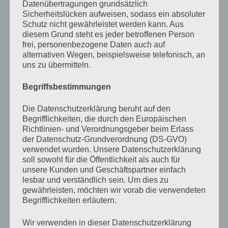
ich mich schuldig fühle an unserem Zustand. Außerdem
Datenübertragungen grundsätzlich
Sicherheitslücken aufweisen, sodass ein absoluter
ist es ein bißchen so, als würde ich mich selbst
Schutz nicht gewährleistet werden kann. Aus
streicheln und es tut mir gut.
diesem Grund steht es jeder betroffenen Person
frei, personenbezogene Daten auch auf
alternativen Wegen, beispielsweise telefonisch, an
»Mach ihnen keine Vorwürfe, weil sie das, was du
uns zu übermitteln.
erlebst, bisher nicht erlebt haben und sich deswegen
Begriffsbestimmungen
nicht vorstellen können, wie es sich anfühlt. Du bist
auch kein Musterschüler, mein Freund. Von allen
Die Datenschutzerklärung beruht auf den
Menschen in deinem Umfeld verurteilst du dich doch
Begrifflichkeiten, die durch den Europäischen
Richtlinien- und Verordnungsgeber beim Erlass
gerade am meisten und das, obwohl du es besser weißt.
der Datenschutz-Grundverordnung (DS-GVO)
Hör auf, dich in dieser Rolle einzurichten, denn das bist
verwendet wurden. Unsere Datenschutzerklärung
soll sowohl für die Öffentlichkeit als auch für
nicht du. Der Kaktus braucht vielleicht jemanden, der
unsere Kunden und Geschäftspartner einfach
ihn aufhebt und wieder in die Erde setzt, aber du hast es
lesbar und verständlich sein. Um dies zu
gewährleisten, möchten wir vorab die verwendeten
selbst in der Hand.«, Lebowski zieht eine Augenbraue
Begrifflichkeiten erläutern.
hoch, seine Version des erhobenen Zeigefingers. Auf
diese, in vielerlei Hinsicht, wirkungsvolle Eigenschaft
Wir verwenden in dieser Datenschutzerklärung