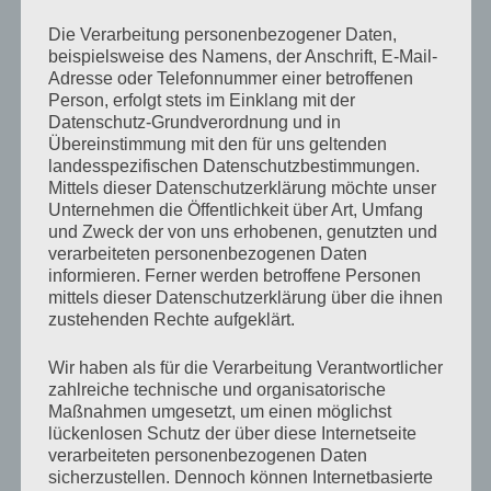
für dich war. Niemand war so dicht an dir dran, wie ich.
Die Verarbeitung personenbezogener Daten,
Mir musst du nichts erklären.«, er malt eine liegende 8
beispielsweise des Namens, der Anschrift, E-Mail-
Adresse oder Telefonnummer einer betroffenen
in die täglich zunehmende Staubschicht auf dem
Person, erfolgt stets im Einklang mit der
Klavierdeckel. Ein Bett und ein Klavier im selben Raum
Datenschutz-Grundverordnung und in
Übereinstimmung mit den für uns geltenden
ist einfach Mist, denke ich, während ich ihm dabei
landesspezifischen Datenschutzbestimmungen.
zusehe. Vielleicht sollte ich doch besser nach einer 2-
Mittels dieser Datenschutzerklärung möchte unser
Unternehmen die Öffentlichkeit über Art, Umfang
Zimmer-Wohnung Ausschau halten.
und Zweck der von uns erhobenen, genutzten und
verarbeiteten personenbezogenen Daten
»Natürlich muss ich dir nichts erklären. Naja, fast
informieren. Ferner werden betroffene Personen
mittels dieser Datenschutzerklärung über die ihnen
nichts. Das mit dem Kaktus gerade musste ich dir
zustehenden Rechte aufgeklärt.
schließlich erklären. Keinen Schimmer, wie du da nicht
Wir haben als für die Verarbeitung Verantwortlicher
drauf kommen konntest.«, ich versuche heiter zu
zahlreiche technische und organisatorische
klingen, aber es gelingt mir nicht. Geräuschvoll ziehe
Maßnahmen umgesetzt, um einen möglichst
ich ein wenig Nasenrotz hoch und streichele den
lückenlosen Schutz der über diese Internetseite
verarbeiteten personenbezogenen Daten
Kaktus, weil er mir leid tut, weil ich mir leid tue und weil
sicherzustellen. Dennoch können Internetbasierte