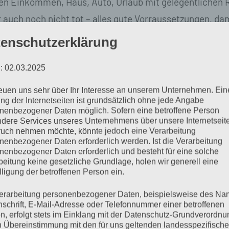
n Einkommen, Haus, Auto, Urlaub mit gelegentlichen 
auch noch nicht tot – alles gute Vorraussetzungen, dam
mlos so weiter geht, zumindest was die eben aufgezählt
enschutzerklärung
 Problemlosigkeit. Es ist so verflucht absehbar.
: 02.03.2025
r jünger und was jetzt hängt, hängt morgen nur noch ti
reuen uns sehr über Ihr Interesse an unserem Unternehmen. Ein
ein Künstler mehr, ich werde kein Schauspieler mehr, i
ng der Internetseiten ist grundsätzlich ohne jede Angabe
nenbezogener Daten möglich. Sofern eine betroffene Person
ch noch berühmt, ich wandere auch nicht mehr ins Ausl
dere Services unseres Unternehmens über unsere Internetseite
uch nehmen möchte, könnte jedoch eine Verarbeitung
l mehr ein Buch, auch wenn das der einzige Traum ist,
nenbezogener Daten erforderlich werden. Ist die Verarbeitung
abe.
nenbezogener Daten erforderlich und besteht für eine solche
beitung keine gesetzliche Grundlage, holen wir generell eine
lligung der betroffenen Person ein.
h werden wollte bin ich geworden. Geworden bin ich sta
erarbeitung personenbezogener Daten, beispielsweise des Na
und unsichtbar. Letzteres ist Fluch und Segen zugleich,
nschrift, E-Mail-Adresse oder Telefonnummer einer betroffenen
n.
n, erfolgt stets im Einklang mit der Datenschutz-Grundverordnu
n Übereinstimmung mit den für uns geltenden landesspezifisch