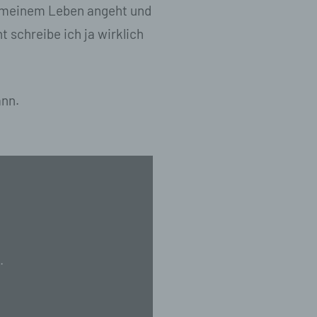
in meinem Leben angeht und
 schreibe ich ja wirklich
, zu
ann.
en,
n in
schen
.
en