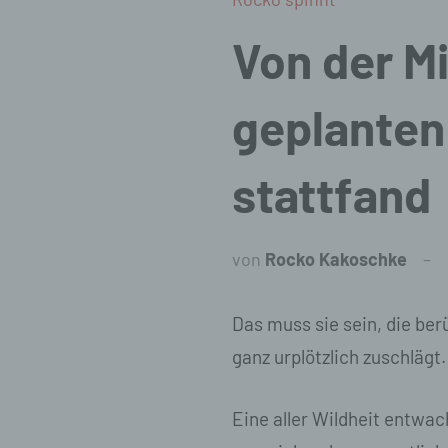
Von der M
geplanten 
stattfand
von
Rocko Kakoschke
Das muss sie sein, die ber
ganz urplötzlich zuschlägt.
Eine aller Wildheit entwac