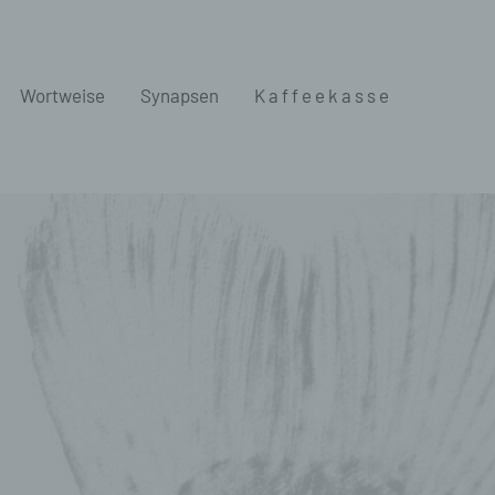
Wortweise
Synapsen
K a f f e e k a s s e