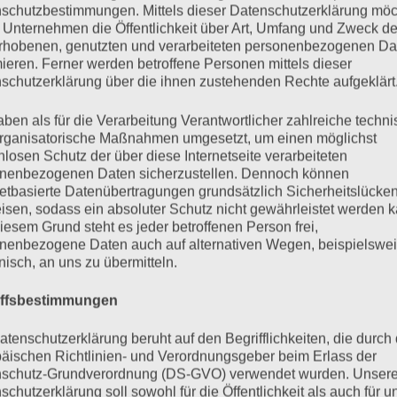
schutzbestimmungen. Mittels dieser Datenschutzerklärung mö
 Unternehmen die Öffentlichkeit über Art, Umfang und Zweck de
das Innen altersmäßig überholt und was anfangs noch ni
rhobenen, genutzten und verarbeiteten personenbezogenen Da
ht. Die Altersdiskrepanz ist mittlerweile so groß, dass
mieren. Ferner werden betroffene Personen mittels dieser
schutzerklärung über die ihnen zustehenden Rechte aufgeklärt
n hegt. Innen möchte ich noch die ganze Welt verändern
ie Pyjamahose gegen eine Jogginghose zu tauschen.
aben als für die Verarbeitung Verantwortlicher zahlreiche techn
rganisatorische Maßnahmen umgesetzt, um einen möglichst
nlosen Schutz der über diese Internetseite verarbeiteten
 für mich. Heute ist mir nichts schon viel zu viel.“, sin
nenbezogenen Daten sicherzustellen. Dennoch können
netbasierte Datenübertragungen grundsätzlich Sicherheitslücke
ich es gar nicht beschreiben.
isen, sodass ein absoluter Schutz nicht gewährleistet werden k
iesem Grund steht es jeder betroffenen Person frei,
nenbezogene Daten auch auf alternativen Wegen, beispielswe
 sein!“, protestiert mein innerer Peter Pan und möchte 
onisch, an uns zu übermitteln.
lich steifen Gelenken treppabwärts Richtung Küche b
iffsbestimmungen
obwohl mir mein Magen schon die erste Tasse nicht verz
atenschutzerklärung beruht auf den Begrifflichkeiten, die durch
eits wie mindestens Siebzig. Das ist doch scheiße! Ich 
äischen Richtlinien- und Verordnungsgeber beim Erlass der
örper und mir mit zunehmendem Alter geringer wird un
schutz-Grundverordnung (DS-GVO) verwendet wurden. Unser
schutzerklärung soll sowohl für die Öffentlichkeit als auch für u