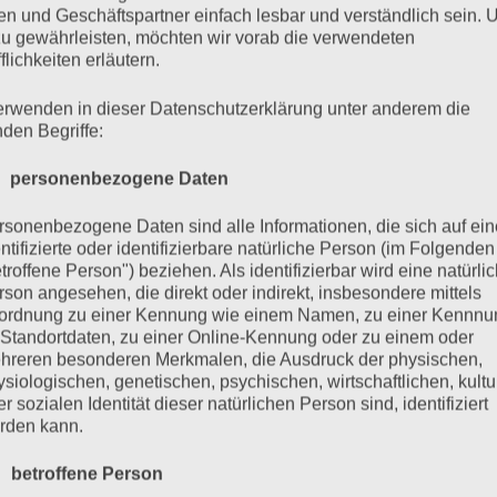
hinein.
n und Geschäftspartner einfach lesbar und verständlich sein.
zu gewährleisten, möchten wir vorab die verwendeten
flichkeiten erläutern.
chwedisches Möbelhaus und kaufen Dinge, die wir gar ni
erwenden in dieser Datenschutzerklärung unter anderem die
n, uns über das viele Zeug zu beschweren, welches sich
nden Begriffe:
 dort etwas essen, obwohl ich keinen Hunger habe, da
 personenbezogene Daten
er das Fett zu beschweren, welches mir mehr und mehr
rsonenbezogene Daten sind alle Informationen, die sich auf ein
ntifizierte oder identifizierbare natürliche Person (im Folgenden
troffene Person") beziehen. Als identifizierbar wird eine natürli
auch irgendwas total Verrücktes, springe in der Betten
rson angesehen, die direkt oder indirekt, insbesondere mittels
ordnung zu einer Kennung wie einem Namen, zu einer Kennn
Badezimmer einer Musterwohnung aus und steige unter
 Standortdaten, zu einer Online-Kennung oder zu einem oder
hreren besonderen Merkmalen, die Ausdruck der physischen,
ittlerweile gesichert), bewerfe irgendjemanden mit Gem
ysiologischen, genetischen, psychischen, wirtschaftlichen, kultu
, wechsle einfach mal die Beilage, esse Reis statt de
r sozialen Identität dieser natürlichen Person sind, identifiziert
rden kann.
wenig auf den Kopf. Meine Welt zumindest, denn ich mag
 ich zur Zeit meinen Lebensunterhalt und brauche in de
 betroffene Person