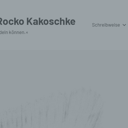
 Rocko Kakoschke
Schreibweise
deln können.«