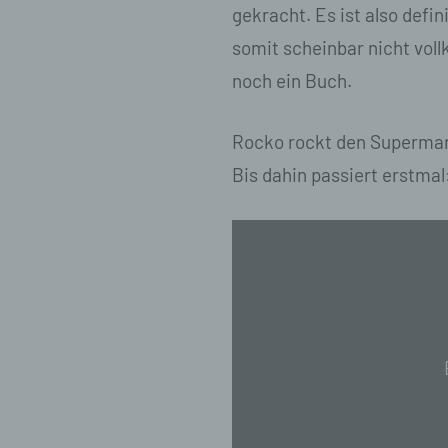
e)
gekracht. Es ist also def
somit scheinbar nicht voll
Pro
pe
noch ein Buch.
pe
pe
be
Rocko rockt den Supermark
wir
Bis dahin passiert erstmal
Zu
na
f)
„Faber
–
Ps
ei
Nichts
Hi
be
(Offizielles
zu
Lyric
te
ge
Video)“
id
von
we