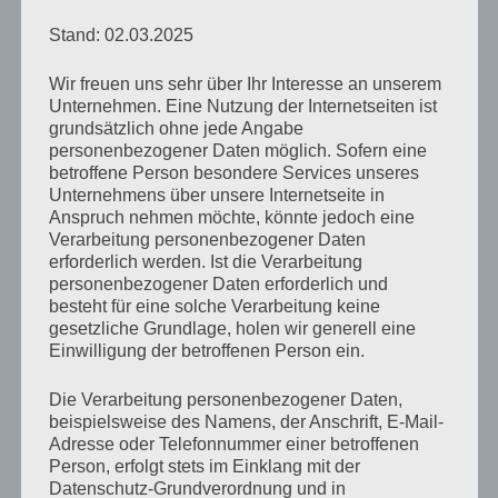
Stand: 02.03.2025
Das letzte Königkind
Wir freuen uns sehr über Ihr Interesse an unserem
von
Rocko Kakoschke
Januar 21, 2019
Keine
Unternehmen. Eine Nutzung der Internetseiten ist
Kommentare
grundsätzlich ohne jede Angabe
personenbezogener Daten möglich. Sofern eine
betroffene Person besondere Services unseres
„Das
Unternehmens über unsere Internetseite in
Anspruch nehmen möchte, könnte jedoch eine
letzte
Verarbeitung personenbezogener Daten
Königskind“
erforderlich werden. Ist die Verarbeitung
von
personenbezogener Daten erforderlich und
Hier klicken, um den Inhalt von YouTube
besteht für eine solche Verarbeitung keine
YouTube
anzuzeigen.
gesetzliche Grundlage, holen wir generell eine
anzeigen
Einwilligung der betroffenen Person ein.
Erfahre mehr in der
Datenschutzerklärung von
YouTube
.
Die Verarbeitung personenbezogener Daten,
beispielsweise des Namens, der Anschrift, E-Mail-
Adresse oder Telefonnummer einer betroffenen
Inhalt von YouTube immer anzeigen
Person, erfolgt stets im Einklang mit der
Datenschutz-Grundverordnung und in