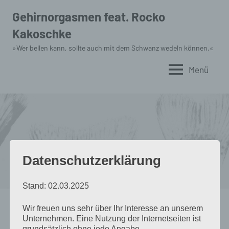
Zum
Gehirnorgasmen feat. Rocko
Inhalt
Kakoschke
springen
»Wer bellen kann, sollte auch mit dem Schwanz wedeln können.«
Menü
Datenschutzerklärung
Stand: 02.03.2025
Schlagwort:
Demian
Wir freuen uns sehr über Ihr Interesse an unserem
Unternehmen. Eine Nutzung der Internetseiten ist
Rocko spinnt
grundsätzlich ohne jede Angabe