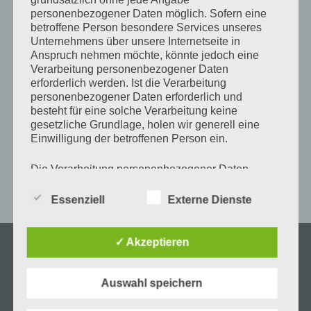
personenbezogener Daten möglich. Sofern eine
Herzkreislauf (247)
betroffene Person besondere Services unseres
Unternehmens über unsere Internetseite in
Anspruch nehmen möchte, könnte jedoch eine
von
Rocko Kakoschke
Mai 14, 2011
Keine
Verarbeitung personenbezogener Daten
Kommentare
erforderlich werden. Ist die Verarbeitung
personenbezogener Daten erforderlich und
»Mochte es mir gehen, wie es wollte, ich
besteht für eine solche Verarbeitung keine
gesetzliche Grundlage, holen wir generell eine
war selig, diese Frau in der Welt zu
Einwilligung der betroffenen Person ein.
wissen, ihre Stimme zu trinken und ihre
Die Verarbeitung personenbezogener Daten,
Nähe zu atmen.« – Hermann Hesse,
beispielsweise des Namens, der Anschrift, E-Mail-
Demian
Adresse oder Telefonnummer einer betroffenen
Essenziell
Externe Dienste
Person, erfolgt stets im Einklang mit der
Datenschutz-Grundverordnung und in
Übereinstimmung mit den für uns geltenden
✓ Akzeptieren
Facebook
Instagram
landesspezifischen Datenschutzbestimmungen.
Mittels dieser Datenschutzerklärung möchte unser
Unternehmen die Öffentlichkeit über Art, Umfang
Auswahl speichern
und Zweck der von uns erhobenen, genutzten und
Kategorien
Schlagwörter
Archiv
verarbeiteten personenbezogenen Daten