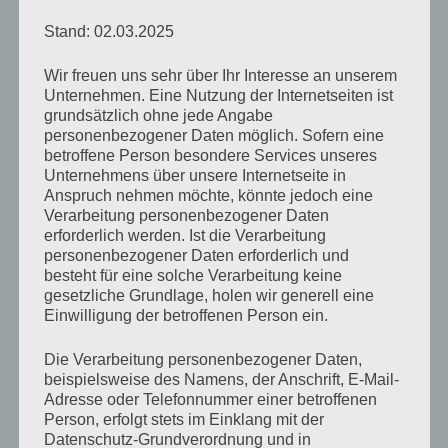
Stand: 02.03.2025
Das letzte Königkind
Wir freuen uns sehr über Ihr Interesse an unserem
von
Rocko Kakoschke
Januar 21, 2019
Keine
Unternehmen. Eine Nutzung der Internetseiten ist
Kommentare
grundsätzlich ohne jede Angabe
personenbezogener Daten möglich. Sofern eine
betroffene Person besondere Services unseres
„Das
Unternehmens über unsere Internetseite in
Anspruch nehmen möchte, könnte jedoch eine
letzte
Verarbeitung personenbezogener Daten
Königskind“
erforderlich werden. Ist die Verarbeitung
von
personenbezogener Daten erforderlich und
Hier klicken, um den Inhalt von YouTube
besteht für eine solche Verarbeitung keine
YouTube
anzuzeigen.
gesetzliche Grundlage, holen wir generell eine
anzeigen
Einwilligung der betroffenen Person ein.
Erfahre mehr in der
Datenschutzerklärung von
YouTube
.
Die Verarbeitung personenbezogener Daten,
beispielsweise des Namens, der Anschrift, E-Mail-
Adresse oder Telefonnummer einer betroffenen
Inhalt von YouTube immer anzeigen
Person, erfolgt stets im Einklang mit der
Datenschutz-Grundverordnung und in