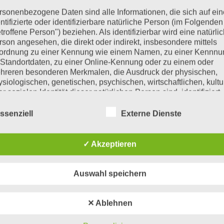
rsonenbezogene Daten sind alle Informationen, die sich auf ein
ntifizierte oder identifizierbare natürliche Person (im Folgenden
troffene Person") beziehen. Als identifizierbar wird eine natürli
chrecken mich so sehr, dass mir fast die Kaffeetasse au
rson angesehen, die direkt oder indirekt, insbesondere mittels
t leer ist. Ein wenig Milchschaum klebt eingetrocknet 
ordnung zu einer Kennung wie einem Namen, zu einer Kennn
 Standortdaten, zu einer Online-Kennung oder zu einem oder
hl doch nicht. Mein linkes Augenlid beginnt leicht zu z
hreren besonderen Merkmalen, die Ausdruck der physischen,
ysiologischen, genetischen, psychischen, wirtschaftlichen, kultu
r sozialen Identität dieser natürlichen Person sind, identifiziert
uch bald riechen, wenn du so weiter machst. Da kannst
rden kann.
 werden dich finden.«, Karl setzt sich auf und schenkt m
ssenziell
Externe Dienste
 betroffene Person
 ein Bier aus dem Kühlschrank zu holen.
✓ Akzeptieren
roffene Person ist jede identifizierte oder identifizierbare natürl
rson, deren personenbezogene Daten von dem für die Verarbei
ihm eine Schachtel Streichhölzer hinterher, weil gerade
rantwortlichen verarbeitet werden.
Auswahl speichern
doch für zu gewagt halte. Ich bereue meinen Entschluss 
 Verarbeitung
r Schachtel sich im Flug quer durch das Zimmer verteilt,
✕ Ablehnen
arbeitung ist jeder mit oder ohne Hilfe automatisierter Verfahre
tte ich mal ein Buch genommen. Karl öffnet sein Bier, p
sgeführte Vorgang oder jede solche Vorgangsreihe im