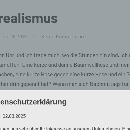
realismus
Juni 19, 2021
Keine Kommentare
hn Uhr und ich frage mich, wo die Stunden hin sind. Ich
lamotten. Eine kurze und dünne Baumwollhose und mein
chen, eine kurze Hose gegen eine kurze Hose und ein Sh
rher drin gepennt hat? Wenn man sich Nachmittags für 
doch auch nicht erst um.
enschutzerklärung
lafklamotten in den Supermarkt gehen, niemand würde
: 02.03.2025
ken, wie witzig es ist, in einem Superman-Shirt einen
reuen uns sehr über Ihr Interesse an unserem Unternehmen. Ein