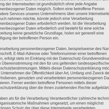
h daran, weil Supermärkte im allgemeinen Sprachgebrauc
ng der Internetseiten ist grundsätzlich ohne jede Angabe
n bei ihren speziellen Eigennamen genannt werden. We
nenbezogener Daten möglich. Sofern eine betroffene Person
dere Services unseres Unternehmens über unsere Internetseite
en Aldi, finde ich das auch null witzig.
uch nehmen möchte, könnte jedoch eine Verarbeitung
nenbezogener Daten erforderlich werden. Ist die Verarbeitung
nenbezogener Daten erforderlich und besteht für eine solche
nd hört sich mein Gedankenwirrwarr an. Zwischendurch
beitung keine gesetzliche Grundlage, holen wir generell eine
lligung der betroffenen Person ein.
ch und macht zeitgleich
hm-hm
. Oder zieht das
hm
in di
erarbeitung personenbezogener Daten, beispielsweise des Na
nschrift, E-Mail-Adresse oder Telefonnummer einer betroffenen
les, und irgendwie reicht mir das auch gerade. Mehr br
n, erfolgt stets im Einklang mit der Datenschutz-Grundverordnu
orträgen könnte ich heute sowieso nicht ertragen, und 
n Übereinstimmung mit den für uns geltenden landesspezifisch
schutzbestimmungen. Mittels dieser Datenschutzerklärung mö
 Unternehmen die Öffentlichkeit über Art, Umfang und Zweck de
n vor, wie beim Therapeuten, mit dem Unterschied, da
rhobenen, genutzten und verarbeiteten personenbezogenen Da
mieren. Ferner werden betroffene Personen mittels dieser
ist es auch, heute zumindest. Sonst kostet mich Karl näm
schutzerklärung über die ihnen zustehenden Rechte aufgeklärt
ven, weil er ständig versucht, mich auf den Pfad der E
aben als für die Verarbeitung Verantwortlicher zahlreiche techn
eine Schlaumeiereien, keine zuckenden Nerven.
rganisatorische Maßnahmen umgesetzt, um einen möglichst
nlosen Schutz der über diese Internetseite verarbeiteten