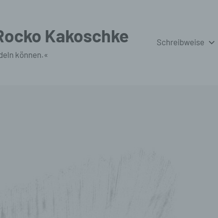
 Rocko Kakoschke
Schreibweise
deln können.«