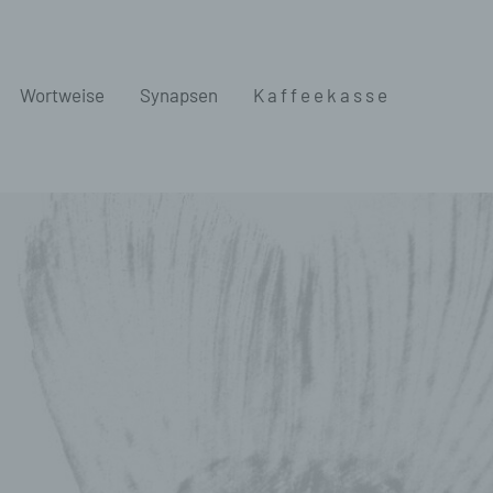
Wortweise
Synapsen
K a f f e e k a s s e