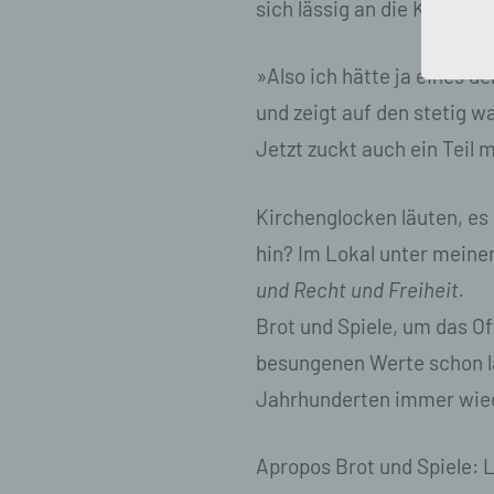
sich lässig an die Küchena
Zu
Er
An
»Also ich hätte ja eines 
Ve
ei
und zeigt auf den stetig
Ve
Jetzt zuckt auch ein Teil 
d)
Kirchenglocken läuten, es 
Ei
pe
hin? Im Lokal unter meinem
ei
und Recht und Freiheit.
e)
Brot und Spiele, um das O
Pro
besungenen Werte schon la
pe
Jahrhunderten immer wieder
pe
pe
be
Apropos Brot und Spiele: 
wir
Zu