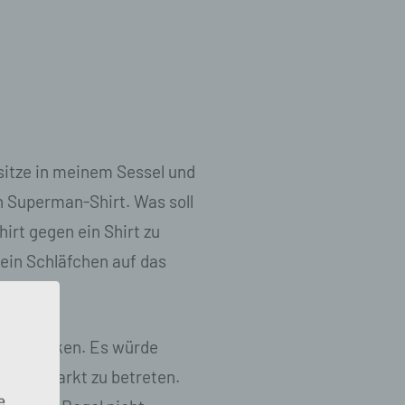
 sitze in meinem Sessel und
 Superman-Shirt. Was soll
irt gegen ein Shirt zu
ein Schläfchen auf das
 es merken. Es würde
 Supermarkt zu betreten.
e