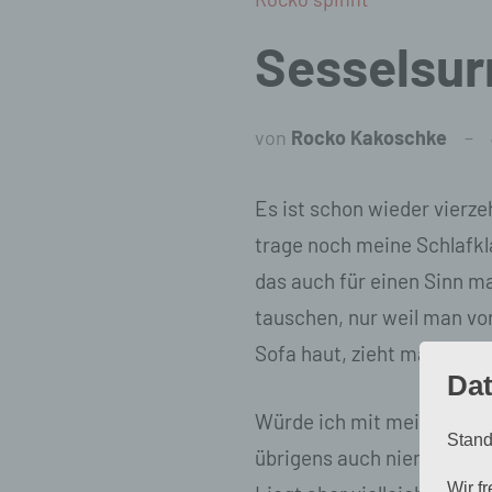
Sesselsur
von
Rocko Kakoschke
Es ist schon wieder vierze
trage noch meine Schlafk
das auch für einen Sinn ma
tauschen, nur weil man vo
Sofa haut, zieht man sich 
Dat
Würde ich mit meinen Sch
Stand
übrigens auch niemand mer
Wir f