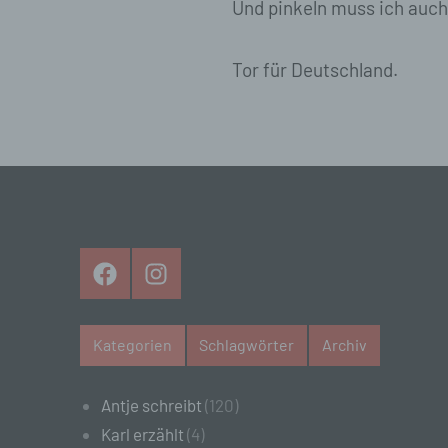
Und pinkeln muss ich auch
na
f)
Tor für Deutschland.
Ps
ei
Hi
be
zu
te
ge
id
we
Facebook
Instagram
g)
Kategorien
Schlagwörter
Archiv
Ver
na
St
Antje schreibt
(120)
Mi
Si
Karl erzählt
(4)
od