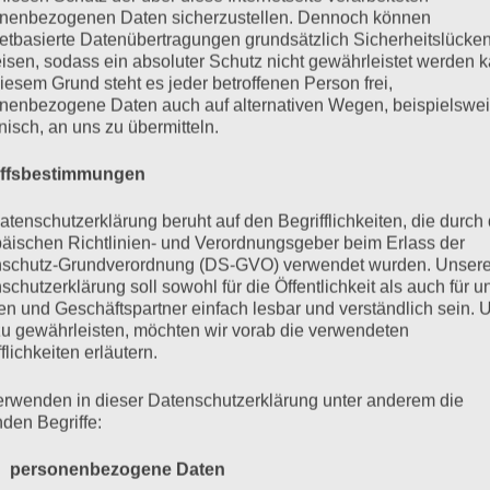
nenbezogenen Daten sicherzustellen. Dennoch können
eute ziemlich verloren, aus Gründen. Ich fing schon vor
netbasierte Datenübertragungen grundsätzlich Sicherheitslücke
isen, sodass ein absoluter Schutz nicht gewährleistet werden k
nur noch undeutlich zu erkennen, irgendwie wächsern, 
iesem Grund steht es jeder betroffenen Person frei,
nenbezogene Daten auch auf alternativen Wegen, beispielswe
nlich in ein oder zwei Tagen gar nicht mehr wahrnehmba
onisch, an uns zu übermitteln.
, als habe ich wie ein Chamäleon die Farbe des Sesse
iffsbestimmungen
jemand nach etwas aussehen kann, wenn er nicht mehr zu
atenschutzerklärung beruht auf den Begrifflichkeiten, die durch
äischen Richtlinien- und Verordnungsgeber beim Erlass der
nicht mehr gerührt und auch schon einige Minuten kein
schutz-Grundverordnung (DS-GVO) verwendet wurden. Unser
 frage mich, ob er mich noch sehen kann, traue mich ab
schutzerklärung soll sowohl für die Öffentlichkeit als auch für u
n und Geschäftspartner einfach lesbar und verständlich sein.
achen, weil ich Angst habe, dass sich meine Befürch
zu gewährleisten, möchten wir vorab die verwendeten
flichkeiten erläutern.
erwenden in dieser Datenschutzerklärung unter anderem die
cko. Wer bereit ist, dich zu sehen, wird dich sehen, au
nden Begriffe:
 das übrigens bei allen Dingen auf dieser Welt. Der Mut z
 personenbezogene Daten