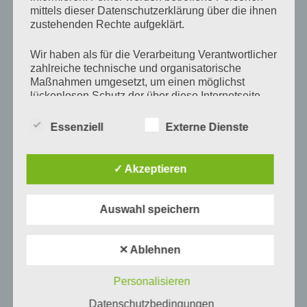
mittels dieser Datenschutzerklärung über die ihnen
zustehenden Rechte aufgeklärt.
Wir haben als für die Verarbeitung Verantwortlicher
zahlreiche technische und organisatorische
Maßnahmen umgesetzt, um einen möglichst
lückenlosen Schutz der über diese Internetseite
verarbeiteten personenbezogenen Daten
sicherzustellen. Dennoch können Internetbasierte
Essenziell
Externe Dienste
Datenübertragungen grundsätzlich
Name
*
Sicherheitslücken aufweisen, sodass ein absoluter
Schutz nicht gewährleistet werden kann. Aus
✓ Akzeptieren
diesem Grund steht es jeder betroffenen Person
frei, personenbezogene Daten auch auf
E-Mail-Adresse
*
alternativen Wegen, beispielsweise telefonisch, an
Auswahl speichern
uns zu übermitteln.
Begriffsbestimmungen
✕ Ablehnen
Website
Die Datenschutzerklärung beruht auf den
Personalisieren
Begrifflichkeiten, die durch den Europäischen
Datenschutzbedingungen
Richtlinien- und Verordnungsgeber beim Erlass