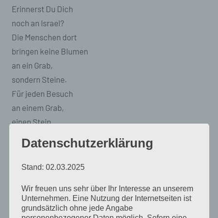
Erinnerst Du Dich
noch an Israel?
Die Menschen dort
bringen keine Blumen
an ein Grab,
sondern Steine.
Für jeden Besuch
an einem Grab,
einen Stein.
Blumen vergehen,
Datenschutzerklärung
Steine sind ewig,
das ist der Grund.
Stand: 02.03.2025
Wir freuen uns sehr über Ihr Interesse an unserem
Für jeden Besuch an
Unternehmen. Eine Nutzung der Internetseiten ist
Deinem Grab,
grundsätzlich ohne jede Angabe
personenbezogener Daten möglich. Sofern eine