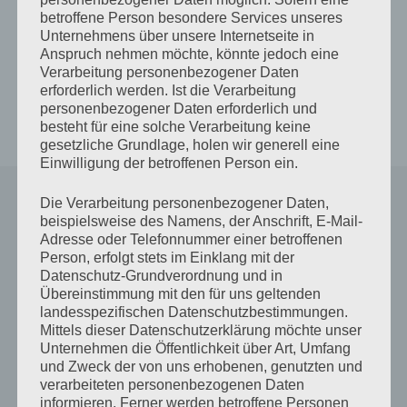
einen Stein.
betroffene Person besondere Services unseres
Steine sind ewig,
Unternehmens über unsere Internetseite in
wie meine Liebe zu dir.
Anspruch nehmen möchte, könnte jedoch eine
Verarbeitung personenbezogener Daten
Das ist der Grund.
erforderlich werden. Ist die Verarbeitung
personenbezogener Daten erforderlich und
besteht für eine solche Verarbeitung keine
12. März 2000
// © Antje Münch-Lieblang
gesetzliche Grundlage, holen wir generell eine
Einwilligung der betroffenen Person ein.
Schreibe einen Kommentar
Die Verarbeitung personenbezogener Daten,
beispielsweise des Namens, der Anschrift, E-Mail-
Adresse oder Telefonnummer einer betroffenen
Deine E-Mail-Adresse wird nicht veröffentlicht.
Person, erfolgt stets im Einklang mit der
Erforderliche Felder sind mit
*
markiert
Datenschutz-Grundverordnung und in
Übereinstimmung mit den für uns geltenden
landesspezifischen Datenschutzbestimmungen.
Kommentar
*
Mittels dieser Datenschutzerklärung möchte unser
Unternehmen die Öffentlichkeit über Art, Umfang
und Zweck der von uns erhobenen, genutzten und
verarbeiteten personenbezogenen Daten
informieren. Ferner werden betroffene Personen