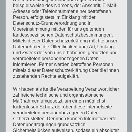
beispielsweise des Namens, der Anschrift, E-Mail-
niemand ein einziges Mal seine Stimme gehört.
Adresse oder Telefonnummer einer betroffenen
Person, erfolgt stets im Einklang mit der
Datenschutz-Grundverordnung und in
Ich fragte mich manchmal, wie er wohl beim Bäcker
Übereinstimmung mit den für uns geltenden
Brötchen holte oder Telefongespräche führte und
landesspezifischen Datenschutzbestimmungen.
stellte mir vor, dass ich ein Bildtelefon besaß – so eines
Mittels dieser Datenschutzerklärung möchte unser
Unternehmen die Öffentlichkeit über Art, Umfang
wie in Agentenfilmen, worüber die Agenten immer
und Zweck der von uns erhobenen, genutzten und
Aufträge erhalten von jemanden, dessen Kopf im
verarbeiteten personenbezogenen Daten
informieren. Ferner werden betroffene Personen
Fernsehen nie zu sehen ist. Mit so einem Ding könnte
mittels dieser Datenschutzerklärung über die ihnen
ich ihn dann anrufen und er könnte nicken, so wie er es
zustehenden Rechte aufgeklärt.
immer tat. So ein Bildtelefon wäre schon eine tolle
Wir haben als für die Verarbeitung Verantwortlicher
Sache gewesen, aber ich beschloß, dass das eine
zahlreiche technische und organisatorische
meiner blödesten Fantasien war, denn ich hätte ihn nie
Maßnahmen umgesetzt, um einen möglichst
lückenlosen Schutz der über diese Internetseite
angerufen, auch nicht mit Bildtelefon.
verarbeiteten personenbezogenen Daten
sicherzustellen. Dennoch können Internetbasierte
Datenübertragungen grundsätzlich
Mutti sagte immer, dass sie dem nicht im Dunkeln
Sicherheitslücken aufweisen, sodass ein absoluter