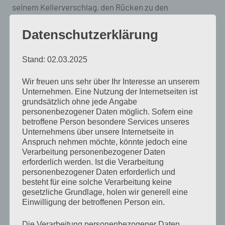
seinem Kellerverschlag, den Rücken zu den
vernagelten Sperrholzbrettern, die eine Tür miemten,
Datenschutzerklärung
aber den Keller eher aussehen ließen, wie einen
überirdischgroßen Karnickelstall, und machte einen
Stand: 02.03.2025
beschäftigten Eindruck.
Wir freuen uns sehr über Ihr Interesse an unserem
Unternehmen. Eine Nutzung der Internetseiten ist
Er nickte bei jeder Begegnung immer ausdruckslos,
grundsätzlich ohne jede Angabe
sagte aber nie etwas. Selbst im Keller, schielte er über
personenbezogener Daten möglich. Sofern eine
seine linke Schulter hinweg durch die Sperrholzbretter,
betroffene Person besondere Services unseres
Unternehmens über unsere Internetseite in
warf mir einen kaum merklichen Blick zu, wenn er mich
Anspruch nehmen möchte, könnte jedoch eine
hörte und nickte. Es hatte etwas von Verschwörung, als
Verarbeitung personenbezogener Daten
erforderlich werden. Ist die Verarbeitung
teilten er und ich ein Geheimnis, etwas von dem nur wir
personenbezogener Daten erforderlich und
beide wussten und das seinerseits mit einem
besteht für eine solche Verarbeitung keine
gesetzliche Grundlage, holen wir generell eine
verschwörerischen Nicken regelmäßig besiegelt
Einwilligung der betroffenen Person ein.
wurde. Allerdings machte er es auch bei anderen
Leuten und wahrscheinlich hatte in all den Jahren
Die Verarbeitung personenbezogener Daten,