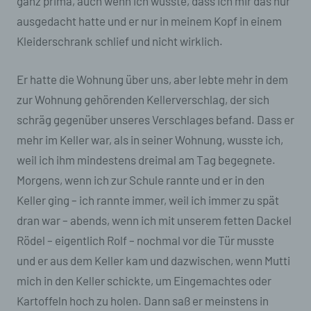
ganz prima, auch wenn ich wusste, dass ich mir das nur
ausgedacht hatte und er nur in meinem Kopf in einem
Kleiderschrank schlief und nicht wirklich.
Er hatte die Wohnung über uns, aber lebte mehr in dem
zur Wohnung gehörenden Kellerverschlag, der sich
schräg gegenüber unseres Verschlages befand. Dass er
mehr im Keller war, als in seiner Wohnung, wusste ich,
weil ich ihm mindestens dreimal am Tag begegnete.
Morgens, wenn ich zur Schule rannte und er in den
Keller ging – ich rannte immer, weil ich immer zu spät
dran war – abends, wenn ich mit unserem fetten Dackel
Rödel – eigentlich Rolf – nochmal vor die Tür musste
und er aus dem Keller kam und dazwischen, wenn Mutti
mich in den Keller schickte, um Eingemachtes oder
Kartoffeln hoch zu holen. Dann saß er meinstens in