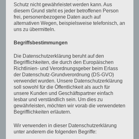
begegnen wolle und ich solle auf mich acht geben und
Schutz nicht gewährleistet werden kann. Aus
nicht mit ihm mitgehen, wenn er mich anspräche. Ich
diesem Grund steht es jeder betroffenen Person
frei, personenbezogene Daten auch auf
sah da allerdings keine Gefahr, denn er sprach ja nie. Er
alternativen Wegen, beispielsweise telefonisch, an
nickt nur, er lief die Treppen runter und rauf und er saß
uns zu übermitteln.
in seinem Keller und tat irgendetwas und nickte.
Begriffsbestimmungen
Vati sagte, er repariere dort alte Radios und Fernseher
Die Datenschutzerklärung beruht auf den
Begrifflichkeiten, die durch den Europäischen
und verdiene sich so seinen Lebensunterhalt. Woher
Richtlinien- und Verordnungsgeber beim Erlass
Vati das wusste, weiß ich nicht, aber ich hatte ihn auch
der Datenschutz-Grundverordnung (DS-GVO)
verwendet wurden. Unsere Datenschutzerklärung
nie gefragt. Möglicherweise war es nur eine Vermutung,
soll sowohl für die Öffentlichkeit als auch für
die ich, so oft ich den Typen im Keller schon gesehen
unsere Kunden und Geschäftspartner einfach
lesbar und verständlich sein. Um dies zu
hatte, nicht hätte bestätigen können, da er immer so
gewährleisten, möchten wir vorab die verwendeten
saß, dass ich nichts erkennen konnte – abgesehen von
Begrifflichkeiten erläutern.
seinem angedeuteten Nicken. Und wenn er nicht dort
Wir verwenden in dieser Datenschutzerklärung
saß, was sehr selten vorkam, war sein Keller von innen
unter anderem die folgenden Begriffe:
mit einem speckigen Segeltuch verhangen, so dass