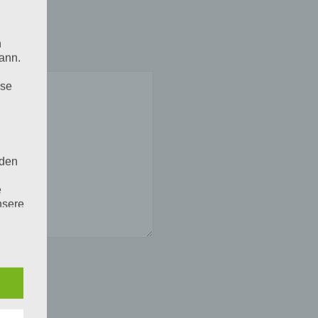
n
ann.
ise
 den
e
nsere
 Um