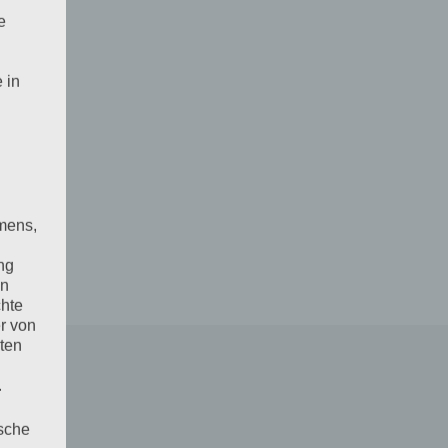
e
 in
mens,
ng
en
chte
r von
ten
.
ische