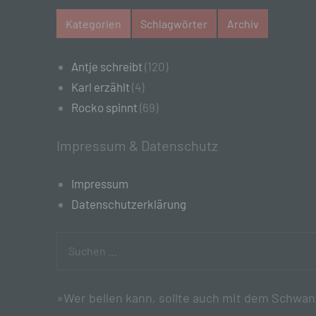
au
Kategorien
Schlagwörter
Archiv
Zu
Er
An
Antje schreibt
(120)
Ve
ei
Karl erzählt
(4)
Ve
Rocko spinnt
(69)
d)
Impressum & Datenschutz
Ei
pe
Impressum
ei
Datenschutzerklärung
e)
Suchen
Pro
pe
nach:
pe
pe
»Wer bellen kann, sollte auch mit dem Schwa
be
wir