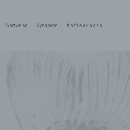
Wortweise
Synapsen
K a f f e e k a s s e