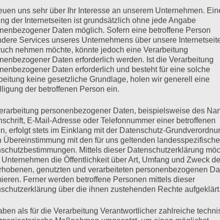
reuen uns sehr über Ihr Interesse an unserem Unternehmen. Ein
,
ng der Internetseiten ist grundsätzlich ohne jede Angabe
nenbezogener Daten möglich. Sofern eine betroffene Person
zu mischen
dere Services unseres Unternehmens über unsere Internetseite
o lange
uch nehmen möchte, könnte jedoch eine Verarbeitung
nenbezogener Daten erforderlich werden. Ist die Verarbeitung
nenbezogener Daten erforderlich und besteht für eine solche
beitung keine gesetzliche Grundlage, holen wir generell eine
lligung der betroffenen Person ein.
Münch-Lieblang
erarbeitung personenbezogener Daten, beispielsweise des Na
nschrift, E-Mail-Adresse oder Telefonnummer einer betroffenen
n, erfolgt stets im Einklang mit der Datenschutz-Grundverordnu
n Übereinstimmung mit den für uns geltenden landesspezifisch
schutzbestimmungen. Mittels dieser Datenschutzerklärung mö
 Unternehmen die Öffentlichkeit über Art, Umfang und Zweck de
rhobenen, genutzten und verarbeiteten personenbezogenen Da
mieren. Ferner werden betroffene Personen mittels dieser
schutzerklärung über die ihnen zustehenden Rechte aufgeklärt
mentar
aben als für die Verarbeitung Verantwortlicher zahlreiche techn