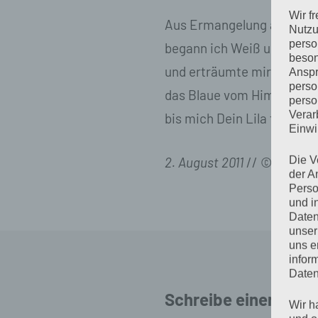
Wir f
Aus Ermangelung an Rosa
Nutzu
perso
begann ich Weiß und Rot 
beson
und erträumte mir damit s
Anspr
perso
das Blaue vom Himmel,
perso
Verar
bis mich Dein Lila fand.
Einwi
2. August 2011
// © Antje 
Die V
der A
Perso
und i
Daten
unser
uns e
infor
Daten
Schreibe einen Kom
Wir h