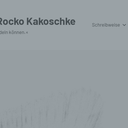
 Rocko Kakoschke
Schreibweise
deln können.«