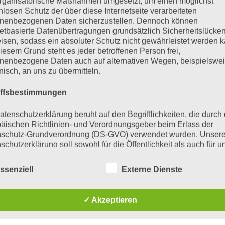
rganisatorische Maßnahmen umgesetzt, um einen möglichst
nlosen Schutz der über diese Internetseite verarbeiteten
t veröffentlicht.
Erforderliche Felder sind mit
*
markiert
nenbezogenen Daten sicherzustellen. Dennoch können
netbasierte Datenübertragungen grundsätzlich Sicherheitslücke
isen, sodass ein absoluter Schutz nicht gewährleistet werden k
iesem Grund steht es jeder betroffenen Person frei,
nenbezogene Daten auch auf alternativen Wegen, beispielswe
onisch, an uns zu übermitteln.
iffsbestimmungen
atenschutzerklärung beruht auf den Begrifflichkeiten, die durch
äischen Richtlinien- und Verordnungsgeber beim Erlass der
schutz-Grundverordnung (DS-GVO) verwendet wurden. Unser
schutzerklärung soll sowohl für die Öffentlichkeit als auch für u
n und Geschäftspartner einfach lesbar und verständlich sein.
zu gewährleisten, möchten wir vorab die verwendeten
ssenziell
Externe Dienste
flichkeiten erläutern.
erwenden in dieser Datenschutzerklärung unter anderem die
✓ Akzeptieren
nden Begriffe: