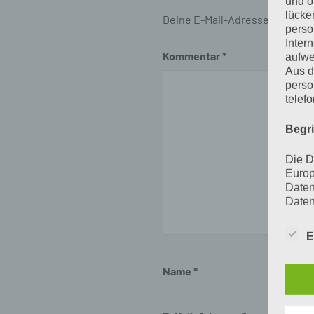
und o
lücke
Deine E-Mail-Adresse wird nich
perso
Inter
Kommentar
*
aufwe
Aus d
perso
telef
Begr
Die D
Europ
Daten
Daten
Kunde
dies 
E
Begrif
Name
*
Wir v
folge