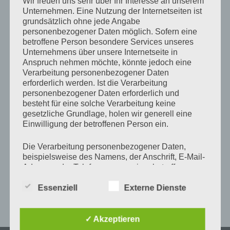
Wir freuen uns sehr über Ihr Interesse an unserem
Unternehmen. Eine Nutzung der Internetseiten ist
grundsätzlich ohne jede Angabe
personenbezogener Daten möglich. Sofern eine
«Mutter Natur» (Juni 2009) |
© Antje Münch-Lieblang
betroffene Person besondere Services unseres
Unternehmens über unsere Internetseite in
Anspruch nehmen möchte, könnte jedoch eine
Verarbeitung personenbezogener Daten
erforderlich werden. Ist die Verarbeitung
personenbezogener Daten erforderlich und
besteht für eine solche Verarbeitung keine
«Lebensbaum» (September 2009) |
© Antje Münch-
gesetzliche Grundlage, holen wir generell eine
Lieblang
Einwilligung der betroffenen Person ein.
Die Verarbeitung personenbezogener Daten,
beispielsweise des Namens, der Anschrift, E-Mail-
Adresse oder Telefonnummer einer betroffenen
Person, erfolgt stets im Einklang mit der
Essenziell
Externe Dienste
Datenschutz-Grundverordnung und in
«Mammae Maris» (25. Juni 2010) |
© Antje Münch-
Übereinstimmung mit den für uns geltenden
Lieblang
landesspezifischen Datenschutzbestimmungen.
Mittels dieser Datenschutzerklärung möchte unser
✓ Akzeptieren
Unternehmen die Öffentlichkeit über Art, Umfang