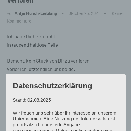
von
Antje Münch-Lieblang
Oktober 25, 2021
Keine
Kommentare
Ich habe Dich zerdacht,
in tausend haltlose Teile.
Bemüht, kein Stück von Dir zu verlieren,
verlor ich letztendlich uns beide.
Datenschutzerklärung
25. Oktober 2021
// © Antje Münch-Lieblang
Stand: 02.03.2025
Antje schreibt
die B-Seite
Schlagwörter
eigene Federn
Gedichte
Lyrik
Verloren
Wir freuen uns sehr über Ihr Interesse an unserem
Unternehmen. Eine Nutzung der Internetseiten ist
wortweise
grundsätzlich ohne jede Angabe
personenbezogener Daten möglich. Sofern eine