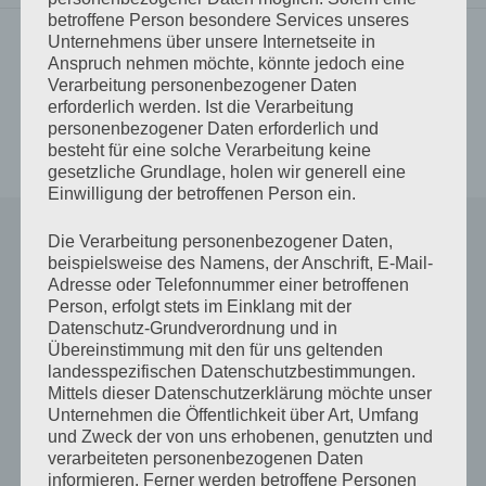
betroffene Person besondere Services unseres
Unternehmens über unsere Internetseite in
Vorheriger Beitrag
Anspruch nehmen möchte, könnte jedoch eine
Vermissen
Beitrags-
Verarbeitung personenbezogener Daten
erforderlich werden. Ist die Verarbeitung
Navigation
Nächster Beitrag
personenbezogener Daten erforderlich und
besteht für eine solche Verarbeitung keine
Aufgerieben
gesetzliche Grundlage, holen wir generell eine
Einwilligung der betroffenen Person ein.
Schreibe einen Kommentar
Die Verarbeitung personenbezogener Daten,
beispielsweise des Namens, der Anschrift, E-Mail-
Adresse oder Telefonnummer einer betroffenen
Deine E-Mail-Adresse wird nicht veröffentlicht.
Person, erfolgt stets im Einklang mit der
Erforderliche Felder sind mit
*
markiert
Datenschutz-Grundverordnung und in
Übereinstimmung mit den für uns geltenden
landesspezifischen Datenschutzbestimmungen.
Kommentar
*
Mittels dieser Datenschutzerklärung möchte unser
Unternehmen die Öffentlichkeit über Art, Umfang
und Zweck der von uns erhobenen, genutzten und
verarbeiteten personenbezogenen Daten
informieren. Ferner werden betroffene Personen