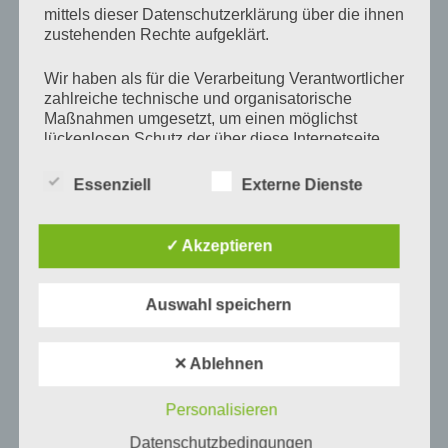
mittels dieser Datenschutzerklärung über die ihnen
zustehenden Rechte aufgeklärt.
Wir haben als für die Verarbeitung Verantwortlicher
zahlreiche technische und organisatorische
Maßnahmen umgesetzt, um einen möglichst
lückenlosen Schutz der über diese Internetseite
verarbeiteten personenbezogenen Daten
sicherzustellen. Dennoch können Internetbasierte
Essenziell
Externe Dienste
Datenübertragungen grundsätzlich
Name
*
Sicherheitslücken aufweisen, sodass ein absoluter
Schutz nicht gewährleistet werden kann. Aus
✓ Akzeptieren
diesem Grund steht es jeder betroffenen Person
frei, personenbezogene Daten auch auf
E-Mail-Adresse
*
alternativen Wegen, beispielsweise telefonisch, an
Auswahl speichern
uns zu übermitteln.
Begriffsbestimmungen
✕ Ablehnen
Website
Die Datenschutzerklärung beruht auf den
Personalisieren
Begrifflichkeiten, die durch den Europäischen
Datenschutzbedingungen
Richtlinien- und Verordnungsgeber beim Erlass