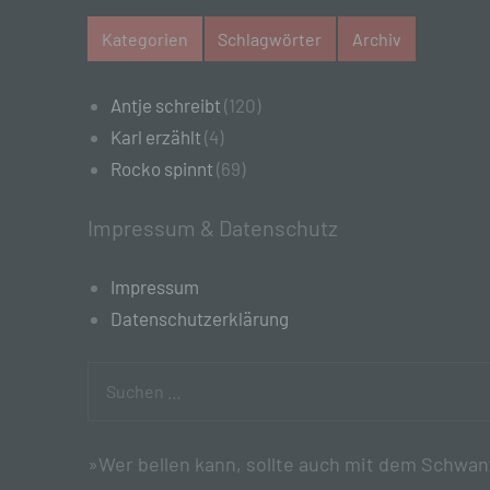
e)
Kategorien
Schlagwörter
Archiv
Pro
pe
Antje schreibt
(120)
pe
pe
Karl erzählt
(4)
be
Rocko spinnt
(69)
wir
Zu
na
Impressum & Datenschutz
f)
Impressum
Ps
Datenschutzerklärung
ei
Hi
be
Suchen
zu
nach:
te
ge
id
»Wer bellen kann, sollte auch mit dem Schwa
we