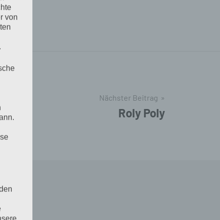
u Hause
chte
r von
ten
.
ische
Nächster Beitrag
n
Roly Poly
ann.
ise
 den
e
nsere