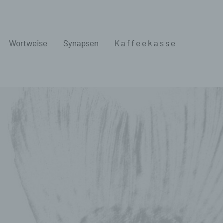
Wortweise
Synapsen
K a f f e e k a s s e