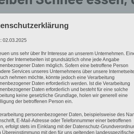
 kein Zitroneneis!
enschutzerklärung
November 24, 2008
Keine Kommentare
: 02.03.2025
reuen uns sehr über Ihr Interesse an unserem Unternehmen. Ein
ieht wie verzaubert aus. Nachdem ich jetzt schon knapp
ng der Internetseiten ist grundsätzlich ohne jede Angabe
nenbezogener Daten möglich. Sofern eine betroffene Person
hwohnung lebe, die direkt am Waldrand liegt, habe ich 
dere Services unseres Unternehmens über unsere Internetseite
ldspaziergang ausfindig zu machen. Die Hundefelle ha
uch nehmen möchte, könnte jedoch eine Verarbeitung
nenbezogener Daten erforderlich werden. Ist die Verarbeitung
aß und ich habe es genossen, sie rennen und toben zu s
nenbezogener Daten erforderlich und besteht für eine solche
beitung keine gesetzliche Grundlage, holen wir generell eine
 genossen habe. Jetzt werde ich mir die Kürbissuppe 
lligung der betroffenen Person ein.
end vorbei gebracht hat und den Flocken noch ein wen
erarbeitung personenbezogener Daten, beispielsweise des Na
ben – das ist ja wie ein symbolischer Abschied vom He
nschrift, E-Mail-Adresse oder Telefonnummer einer betroffenen
n, erfolgt stets im Einklang mit der Datenschutz-Grundverordnu
n Übereinstimmung mit den für uns geltenden landesspezifisch