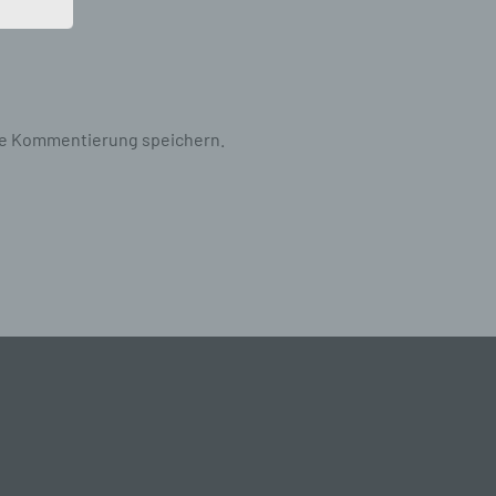
iche
tung
te Kommentierung speichern.
n
 das
r
ng.
g