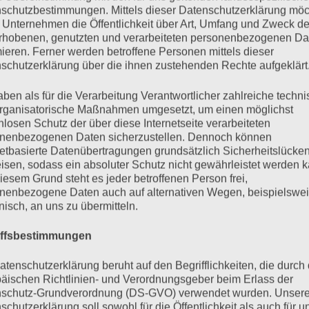
reibt
Hundefelle
jetzt und hier
Winterspaziergang
z
schutzbestimmungen. Mittels dieser Datenschutzerklärung mö
 Unternehmen die Öffentlichkeit über Art, Umfang und Zweck de
rhobenen, genutzten und verarbeiteten personenbezogenen Da
mieren. Ferner werden betroffene Personen mittels dieser
schutzerklärung über die ihnen zustehenden Rechte aufgeklärt
aben als für die Verarbeitung Verantwortlicher zahlreiche techn
rganisatorische Maßnahmen umgesetzt, um einen möglichst
nlosen Schutz der über diese Internetseite verarbeiteten
nenbezogenen Daten sicherzustellen. Dennoch können
netbasierte Datenübertragungen grundsätzlich Sicherheitslücke
isen, sodass ein absoluter Schutz nicht gewährleistet werden k
iesem Grund steht es jeder betroffenen Person frei,
nenbezogene Daten auch auf alternativen Wegen, beispielswe
onisch, an uns zu übermitteln.
iffsbestimmungen
atenschutzerklärung beruht auf den Begrifflichkeiten, die durch
äischen Richtlinien- und Verordnungsgeber beim Erlass der
mentar
schutz-Grundverordnung (DS-GVO) verwendet wurden. Unser
schutzerklärung soll sowohl für die Öffentlichkeit als auch für u