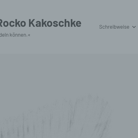
 Rocko Kakoschke
Schreibweise
deln können.«