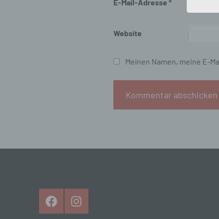
E-Mail-Adresse
*
Bet
Pe
Ve
Website
c)
Meinen Namen, meine E-Mai
Ver
au
Zu
Er
An
Ve
ei
Ve
d)
Ei
pe
Facebook
Instagram
ei