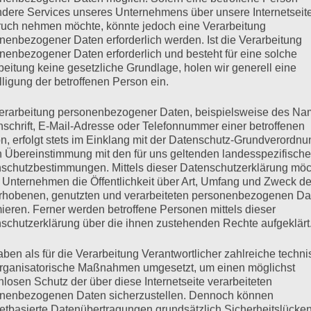
dere Services unseres Unternehmens über unsere Internetseite
uch nehmen möchte, könnte jedoch eine Verarbeitung
nenbezogener Daten erforderlich werden. Ist die Verarbeitung
nenbezogener Daten erforderlich und besteht für eine solche
alten, daß
beitung keine gesetzliche Grundlage, holen wir generell eine
lligung der betroffenen Person ein.
e soll ich sie
ern Dingen?
erarbeitung personenbezogener Daten, beispielsweise des Na
nschrift, E-Mail-Adresse oder Telefonnummer einer betroffenen
ei irgendwas
n, erfolgt stets im Einklang mit der Datenschutz-Grundverordnu
n Übereinstimmung mit den für uns geltenden landesspezifisch
erbringen
schutzbestimmungen. Mittels dieser Datenschutzerklärung mö
lle, die
 Unternehmen die Öffentlichkeit über Art, Umfang und Zweck de
rhobenen, genutzten und verarbeiteten personenbezogenen Da
n deine Tiefen schwingen.
mieren. Ferner werden betroffene Personen mittels dieser
schutzerklärung über die ihnen zustehenden Rechte aufgeklärt
t, dich und mich,
in Bogenstrich,
aben als für die Verarbeitung Verantwortlicher zahlreiche techn
rganisatorische Maßnahmen umgesetzt, um einen möglichst
timme zieht.
nlosen Schutz der über diese Internetseite verarbeiteten
nd wir gespannt?
nenbezogenen Daten sicherzustellen. Dennoch können
netbasierte Datenübertragungen grundsätzlich Sicherheitslücke