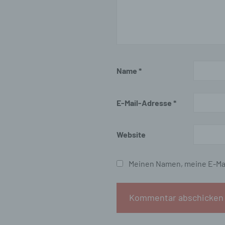
An
Ve
ei
Ve
d)
Name
*
Ei
pe
ei
E-Mail-Adresse
*
e)
Website
Pro
pe
pe
Meinen Namen, meine E-Mai
pe
be
wir
Zu
na