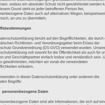
s in der Hand?
isen, sodass ein absoluter Schutz nicht gewährleistet werden k
iesem Grund steht es jeder betroffenen Person frei,
nenbezogene Daten auch auf alternativen Wegen, beispielswe
onisch, an uns zu übermitteln.
iffsbestimmungen
atenschutzerklärung beruht auf den Begrifflichkeiten, die durch
a Steen
die B-Seite
fremde Federn
Frida Gold
Gedic
äischen Richtlinien- und Verordnungsgeber beim Erlass der
schutz-Grundverordnung (DS-GVO) verwendet wurden. Unser
Rilke-Projekt
Schönherz & Fleer
Seele
schutzerklärung soll sowohl für die Öffentlichkeit als auch für u
n und Geschäftspartner einfach lesbar und verständlich sein.
zu gewährleisten, möchten wir vorab die verwendeten
flichkeiten erläutern.
erwenden in dieser Datenschutzerklärung unter anderem die
nden Begriffe:
 personenbezogene Daten
rsonenbezogene Daten sind alle Informationen, die sich auf ein