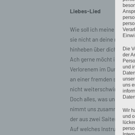
beson
Liebes-Lied
Anspr
perso
perso
Wie soll ich meine Seele h
Verar
Einwi
sie nicht an deine rührt? Wi
hinheben über dich zu and
Die V
der A
Ach gerne möcht ich sie b
Perso
und i
Verlorenem im Dunkel unt
Daten
an einer fremden stillen Ste
unser
uns e
nicht weiterschwingt, wen
infor
Daten
Doch alles, was uns anrühr
nimmt uns zusammen wie e
Wir h
und o
der aus zwei Saiten eine S
lücke
Auf welches Instrument si
perso
Inter