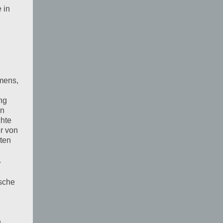
 in
mens,
ng
en
chte
r von
ten
.
ische
n