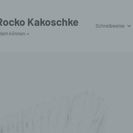
 Rocko Kakoschke
Schreibweise
deln können.«