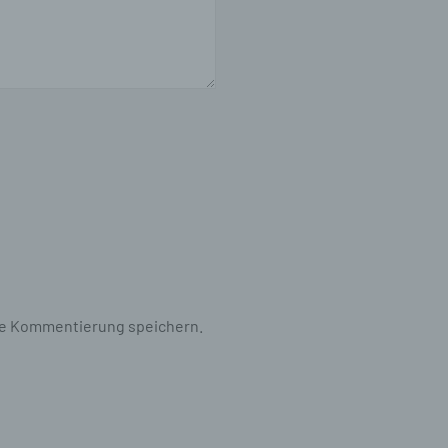
r
ng.
g
te Kommentierung speichern.
, zu
en,