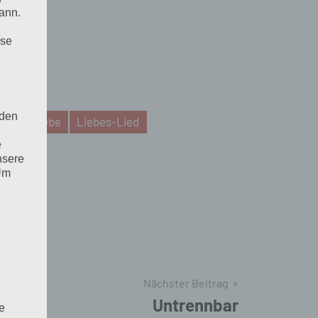
ann.
ise
 den
hte
Liebe
Liebes-Lied
e
nsere
 Um
Nächster Beitrag
Untrennbar
e