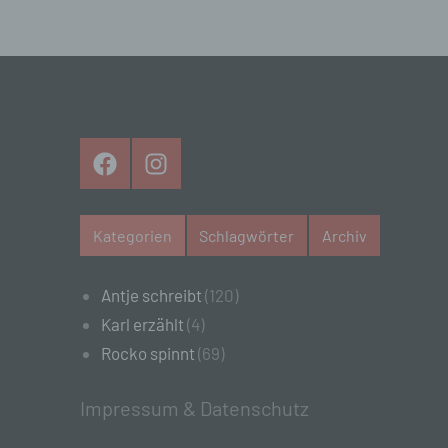
f)
Ps
ei
Hi
be
zu
te
Facebook
Instagram
ge
id
we
Kategorien
Schlagwörter
Archiv
g)
Antje schreibt
(120)
Ver
Karl erzählt
(4)
na
St
Rocko spinnt
(69)
Mi
Si
Impressum & Datenschutz
od
Ve
se