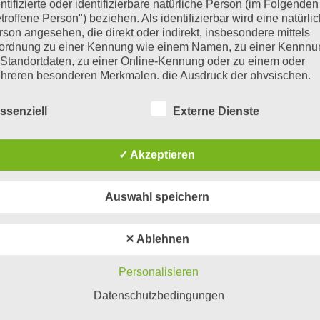
ntifizierte oder identifizierbare natürliche Person (im Folgenden
troffene Person") beziehen. Als identifizierbar wird eine natürli
rson angesehen, die direkt oder indirekt, insbesondere mittels
ordnung zu einer Kennung wie einem Namen, zu einer Kennn
 Standortdaten, zu einer Online-Kennung oder zu einem oder
hreren besonderen Merkmalen, die Ausdruck der physischen,
ysiologischen, genetischen, psychischen, wirtschaftlichen, kultu
r sozialen Identität dieser natürlichen Person sind, identifiziert
ssenziell
Externe Dienste
rden kann.
mentar
 betroffene Person
✓ Akzeptieren
t veröffentlicht.
Erforderliche Felder sind mit
*
markiert
roffene Person ist jede identifizierte oder identifizierbare natürl
rson, deren personenbezogene Daten von dem für die Verarbei
Auswahl speichern
rantwortlichen verarbeitet werden.
✕ Ablehnen
 Verarbeitung
arbeitung ist jeder mit oder ohne Hilfe automatisierter Verfahre
Personalisieren
sgeführte Vorgang oder jede solche Vorgangsreihe im
Datenschutzbedingungen
sammenhang mit personenbezogenen Daten wie das Erheben,
fassen, die Organisation, das Ordnen, die Speicherung, die