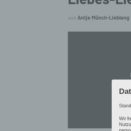
von
Antje Münch-Lieblang
„Rilke
Projekt
–
Liebes-
Lied
(Offizielles
Dat
Video)“
von
Stand
YouTube
Wir f
anzeigen
Nutzu
perso