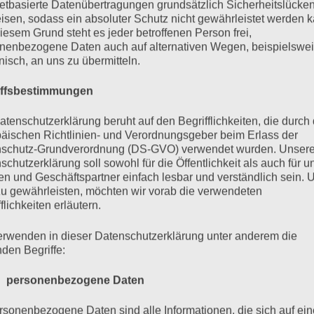
nd durch die Balkontür rein oder raus wollte. Die Hunde
netbasierte Datenübertragungen grundsätzlich Sicherheitslücke
isen, sodass ein absoluter Schutz nicht gewährleistet werden k
sie sich nun bei diesem geschäftigen Treiben halten so
iesem Grund steht es jeder betroffenen Person frei,
nenbezogene Daten auch auf alternativen Wegen, beispielswe
ich dann auch noch in den Apfelbaum und die Frau Mama 
onisch, an uns zu übermitteln.
ommen hatte.
iffsbestimmungen
atenschutzerklärung beruht auf den Begrifflichkeiten, die durch
äischen Richtlinien- und Verordnungsgeber beim Erlass der
schutz-Grundverordnung (DS-GVO) verwendet wurden. Unser
reibt
Familiengedöns
jetzt und hier
zu Hause
schutzerklärung soll sowohl für die Öffentlichkeit als auch für u
n und Geschäftspartner einfach lesbar und verständlich sein.
zu gewährleisten, möchten wir vorab die verwendeten
flichkeiten erläutern.
erwenden in dieser Datenschutzerklärung unter anderem die
nden Begriffe:
 personenbezogene Daten
rsonenbezogene Daten sind alle Informationen, die sich auf ein