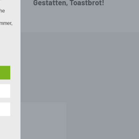
Gestatten, Toastbrot!
che
ummer,
rellen
iche
tung
n
 das