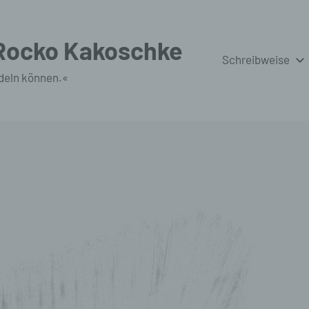
 Rocko Kakoschke
Schreibweise
deln können.«