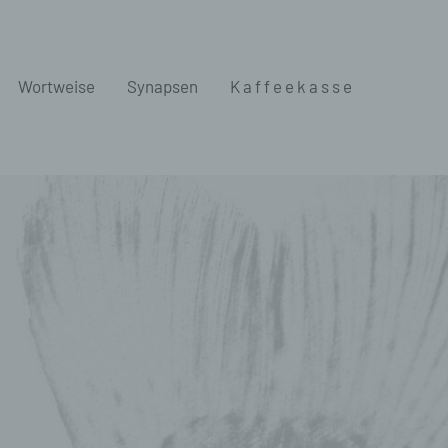
Wortweise
Synapsen
K a f f e e k a s s e