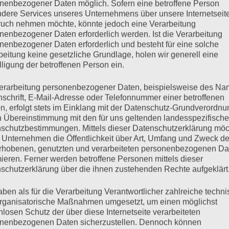
 angepfiffen. Da hilft es auch nicht viel, wenn man si
nenbezogener Daten möglich. Sofern eine betroffene Person
dere Services unseres Unternehmens über unsere Internetseite
einen auf die Füße genervt.
uch nehmen möchte, könnte jedoch eine Verarbeitung
nenbezogener Daten erforderlich werden. Ist die Verarbeitung
nenbezogener Daten erforderlich und besteht für eine solche
ir mal alle zeitgleich an einem Tag frei haben und zu H
beitung keine gesetzliche Grundlage, holen wir generell eine
Ladung Wäsche und der morgendlichen Hunderunde, gab
lligung der betroffenen Person ein.
r den Berg aus dreckigem Geschirr vom Vortag her mac
erarbeitung personenbezogener Daten, beispielsweise des Na
nschrift, E-Mail-Adresse oder Telefonnummer einer betroffenen
tensilien aufgepeppt hatte. Das sieht dann immer ein b
n, erfolgt stets im Einklang mit der Datenschutz-Grundverordnu
e Turm, aber mit genügend Material, einen bauen zu kö
n Übereinstimmung mit den für uns geltenden landesspezifisch
schutzbestimmungen. Mittels dieser Datenschutzerklärung mö
u schmeißen.
 Unternehmen die Öffentlichkeit über Art, Umfang und Zweck de
rhobenen, genutzten und verarbeiteten personenbezogenen Da
mieren. Ferner werden betroffene Personen mittels dieser
ch die Frau Mama und der Herr Papa, sowie die Frau
schutzerklärung über die ihnen zustehenden Rechte aufgeklärt
en her. Der Herr Papa hatte nicht wirklich Lust dazu,
aben als für die Verarbeitung Verantwortlicher zahlreiche techn
Satz mindestens dreimal das Wort »Scheiße« mit »das g
rganisatorische Maßnahmen umgesetzt, um einen möglichst
nlosen Schutz der über diese Internetseite verarbeiteten
on Beruf, lackierte alldieweil die Rahmen der Türen un
nenbezogenen Daten sicherzustellen. Dennoch können