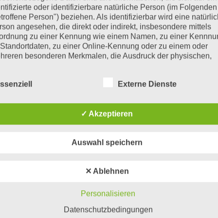
ntifizierte oder identifizierbare natürliche Person (im Folgenden
troffene Person") beziehen. Als identifizierbar wird eine natürli
rson angesehen, die direkt oder indirekt, insbesondere mittels
ordnung zu einer Kennung wie einem Namen, zu einer Kennn
 Standortdaten, zu einer Online-Kennung oder zu einem oder
hreren besonderen Merkmalen, die Ausdruck der physischen,
ysiologischen, genetischen, psychischen, wirtschaftlichen, kultu
r sozialen Identität dieser natürlichen Person sind, identifiziert
ssenziell
Externe Dienste
rden kann.
mentar
 betroffene Person
✓ Akzeptieren
t veröffentlicht.
Erforderliche Felder sind mit
*
markiert
roffene Person ist jede identifizierte oder identifizierbare natürl
rson, deren personenbezogene Daten von dem für die Verarbei
Auswahl speichern
rantwortlichen verarbeitet werden.
 Verarbeitung
✕ Ablehnen
arbeitung ist jeder mit oder ohne Hilfe automatisierter Verfahre
Personalisieren
sgeführte Vorgang oder jede solche Vorgangsreihe im
sammenhang mit personenbezogenen Daten wie das Erheben,
Datenschutzbedingungen
fassen, die Organisation, das Ordnen, die Speicherung, die