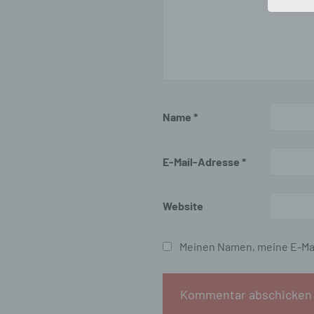
An
Ve
ei
Ve
d)
Ei
Name
*
pe
ei
E-Mail-Adresse
*
e)
Pro
Website
pe
pe
Meinen Namen, meine E-Mai
pe
be
wir
Zu
na