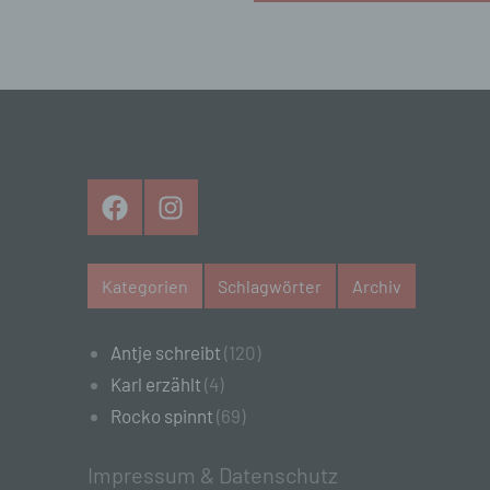
f)
Ps
ei
Hi
be
zu
te
Facebook
Instagram
ge
id
we
Kategorien
Schlagwörter
Archiv
g)
Ver
Antje schreibt
(120)
na
Karl erzählt
(4)
St
Mi
Rocko spinnt
(69)
Si
od
Impressum & Datenschutz
Ve