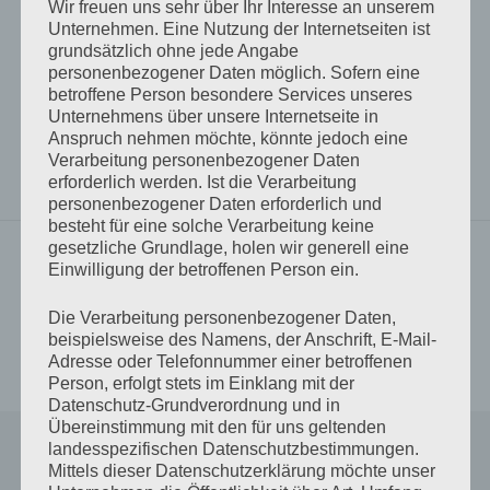
Wir freuen uns sehr über Ihr Interesse an unserem
öffnen
Unternehmen. Eine Nutzung der Internetseiten ist
grundsätzlich ohne jede Angabe
personenbezogener Daten möglich. Sofern eine
betroffene Person besondere Services unseres
Alfanzerei
Antje schreibt
Schlagwörter
Unternehmens über unsere Internetseite in
Anspruch nehmen möchte, könnte jedoch eine
aufgeschnappt
bewegte Bilder
Mahna Mahna
Musik
Verarbeitung personenbezogener Daten
The Dick Cavett Show
erforderlich werden. Ist die Verarbeitung
personenbezogener Daten erforderlich und
besteht für eine solche Verarbeitung keine
gesetzliche Grundlage, holen wir generell eine
Vorheriger Beitrag
Einwilligung der betroffenen Person ein.
Literarische Jugendsünden
Beitrags-
Die Verarbeitung personenbezogener Daten,
Navigation
beispielsweise des Namens, der Anschrift, E-Mail-
Nächster Beitrag
Adresse oder Telefonnummer einer betroffenen
Durcheinander
Person, erfolgt stets im Einklang mit der
Datenschutz-Grundverordnung und in
Übereinstimmung mit den für uns geltenden
Schreibe einen Kommentar
landesspezifischen Datenschutzbestimmungen.
Mittels dieser Datenschutzerklärung möchte unser