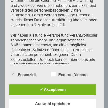
Unternehmen die Öffentlichkeit über Art, Umfang
Deine E-Mail-Adresse wird nicht veröffentlicht.
und Zweck der von uns erhobenen, genutzten und
Erforderliche Felder sind mit
*
markiert
verarbeiteten personenbezogenen Daten
informieren. Ferner werden betroffene Personen
mittels dieser Datenschutzerklärung über die ihnen
Kommentar
*
zustehenden Rechte aufgeklärt.
Wir haben als für die Verarbeitung Verantwortlicher
zahlreiche technische und organisatorische
Maßnahmen umgesetzt, um einen möglichst
lückenlosen Schutz der über diese Internetseite
verarbeiteten personenbezogenen Daten
sicherzustellen. Dennoch können Internetbasierte
Datenübertragungen grundsätzlich
Sicherheitslücken aufweisen, sodass ein absoluter
Schutz nicht gewährleistet werden kann. Aus
Essenziell
Externe Dienste
diesem Grund steht es jeder betroffenen Person
frei, personenbezogene Daten auch auf
alternativen Wegen, beispielsweise telefonisch, an
✓ Akzeptieren
uns zu übermitteln.
Name
*
Begriffsbestimmungen
Auswahl speichern