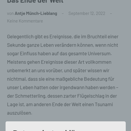
von
Antje Münch-Lieblang
September 12, 2022
Keine Kommentare
Gelegentlich gibt es Ereignisse, die im Bruchteil einer
Sekunde ganze Leben verändern können, wenn nicht
sogar Einfluss haben auf das gesamte Universum.
Meistens gehen Ereignisse dieser Art vollkommen
unbemerkt an uns vorüber, und später wissen wir
nichtmal, dass sie eine maßgebliche Bedeutung für
unser Leben hatten oder irgendwann haben werden –
der Schmetterling, dessen zarter Flügelschlag in der
Lage ist, am anderen Ende der Welt einen Tsunami
auszulösen.
Doch manchmal passiert es so offensichtlich, dass all