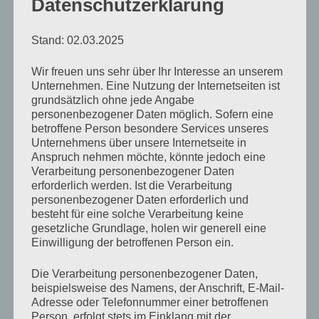
Datenschutzerklärung
unsere Mauern in ihren Grundfesten erschüttert, ja
mitunter sogar zum Einsturz gebracht werden.
Stand: 02.03.2025
Plötzlich ist nichts mehr, wie es einmal war, aber wir
Wir freuen uns sehr über Ihr Interesse an unserem
können sehen und fühlen, wie all das zuvor
Unternehmen. Eine Nutzung der Internetseiten ist
Unverstandene unseres Daseins sinnhaft
grundsätzlich ohne jede Angabe
personenbezogener Daten möglich. Sofern eine
ineinandergreift.
betroffene Person besondere Services unseres
Unternehmens über unsere Internetseite in
Dann, wenn das andere Ende der Welt auf einmal kein
Anspruch nehmen möchte, könnte jedoch eine
Verarbeitung personenbezogener Daten
Ort in weiter Ferne mehr ist, sondern unser eigenes
erforderlich werden. Ist die Verarbeitung
schlagendes Herz, welches von einem Schlag zum
personenbezogener Daten erforderlich und
besteht für eine solche Verarbeitung keine
nächsten nicht mehr ausschließlich für uns alleine
gesetzliche Grundlage, holen wir generell eine
schlägt.
Einwilligung der betroffenen Person ein.
Die Verarbeitung personenbezogener Daten,
Antje schreibt
Das Ende der Welt
Schlagwörter
beispielsweise des Namens, der Anschrift, E-Mail-
Adresse oder Telefonnummer einer betroffenen
die B-Seite
Gedanken
Liebe
schreibweise
Person, erfolgt stets im Einklang mit der