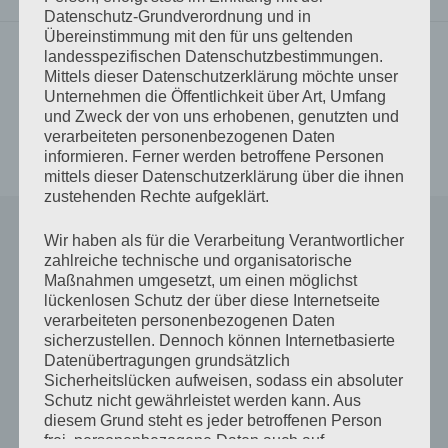
Datenschutz-Grundverordnung und in
Übereinstimmung mit den für uns geltenden
landesspezifischen Datenschutzbestimmungen.
Vorheriger Beitrag
Mittels dieser Datenschutzerklärung möchte unser
Fluch und Segen
Beitrags-
Unternehmen die Öffentlichkeit über Art, Umfang
und Zweck der von uns erhobenen, genutzten und
Navigation
Nächster Beitrag
verarbeiteten personenbezogenen Daten
Aussichtslos
informieren. Ferner werden betroffene Personen
mittels dieser Datenschutzerklärung über die ihnen
zustehenden Rechte aufgeklärt.
Schreibe einen Kommentar
Wir haben als für die Verarbeitung Verantwortlicher
zahlreiche technische und organisatorische
Maßnahmen umgesetzt, um einen möglichst
Deine E-Mail-Adresse wird nicht veröffentlicht.
lückenlosen Schutz der über diese Internetseite
Erforderliche Felder sind mit
*
markiert
verarbeiteten personenbezogenen Daten
sicherzustellen. Dennoch können Internetbasierte
Datenübertragungen grundsätzlich
Kommentar
*
Sicherheitslücken aufweisen, sodass ein absoluter
Schutz nicht gewährleistet werden kann. Aus
diesem Grund steht es jeder betroffenen Person
frei, personenbezogene Daten auch auf