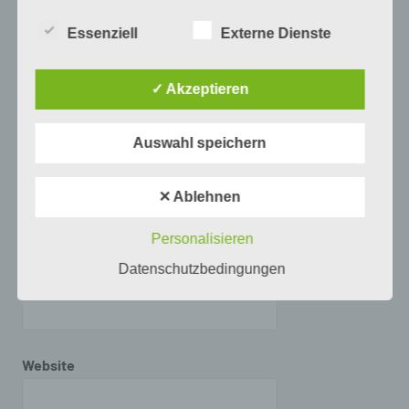
alternativen Wegen, beispielsweise telefonisch, an
uns zu übermitteln.
Essenziell
Externe Dienste
Begriffsbestimmungen
✓ Akzeptieren
Die Datenschutzerklärung beruht auf den
Begrifflichkeiten, die durch den Europäischen
Auswahl speichern
Richtlinien- und Verordnungsgeber beim Erlass
der Datenschutz-Grundverordnung (DS-GVO)
verwendet wurden. Unsere Datenschutzerklärung
Name
*
✕ Ablehnen
soll sowohl für die Öffentlichkeit als auch für
unsere Kunden und Geschäftspartner einfach
lesbar und verständlich sein. Um dies zu
Personalisieren
gewährleisten, möchten wir vorab die verwendeten
Datenschutzbedingungen
Begrifflichkeiten erläutern.
E-Mail-Adresse
*
Wir verwenden in dieser Datenschutzerklärung
unter anderem die folgenden Begriffe:
Website
a) personenbezogene Daten