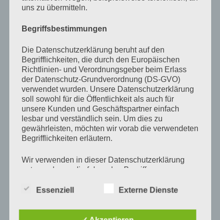
Käselolli
3:47 AM Dec 30th, 2009
from Twitter Tools
uns zu übermitteln.
Trari-trara!
12:32 AM Dec 28th, 2009
from
Begriffsbestimmungen
TweetDeck
Ich sag‘ nur: „Schildkrötenkacke!“ und das ist mein
Die Datenschutzerklärung beruht auf den
Begrifflichkeiten, die durch den Europäischen
letztes Wort für heute!
8:46 AM Nov 11th, 2009
from
Richtlinien- und Verordnungsgeber beim Erlass
TweetDeck
der Datenschutz-Grundverordnung (DS-GVO)
verwendet wurden. Unsere Datenschutzerklärung
Wird das heute auch mal hell?
1:28 AM Nov 9th, 2009
soll sowohl für die Öffentlichkeit als auch für
from TweetDeck
unsere Kunden und Geschäftspartner einfach
lesbar und verständlich sein. Um dies zu
Immer wenn ich gerade können könnte, kann ich
gewährleisten, möchten wir vorab die verwendeten
nicht, weil die Zeit zu knapp ist. (Ich red‘ hier vom
Begrifflichkeiten erläutern.
Schreiben!)
1:15 AM Nov 9th, 2009
from TweetDeck
Wir verwenden in dieser Datenschutzerklärung
so, jetzt aber!
1:10 AM Nov 9th, 2009
from TweetDeck
unter anderem die folgenden Begriffe:
Ewig nicht mehr richtig getwittert! Wird mal wieder
Zeit …
10:14 PM Nov 8th, 2009
from TweetDeck
Essenziell
Externe Dienste
a) personenbezogene Daten
Sonntag!
3:51 AM Sep 27th, 2009
from Twitter Tools
Personenbezogene Daten sind alle
Kollektiver Hundedurchfall! Könnte ein Sonntag