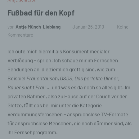
Fußbad für den Kopf
von
Antje Münch-Lieblang
Januar 26, 2010
Keine
Kommentare
Ich oute mich hiermit als Konsument medialer
Verblödung – sprich: Ich schaue mir im Fernsehen
Sendungen an, die ziemlich grottig sind, wie zum
Beispiel
Frauentausch
,
DSDS
,
Das perfekte Dinner
,
Bauer sucht Frau
… und was es da noch so alles gibt. Im
privaten Rahmen, also zu Hause auf der Couch vor der
Glotze, fällt das bei mir unter die Kategorie
Verdummungsfernsehen – anspruchslose TV-Formate
für anspruchslose Menschen, die noch dümmer sind, als
ihr Fernsehprogramm.