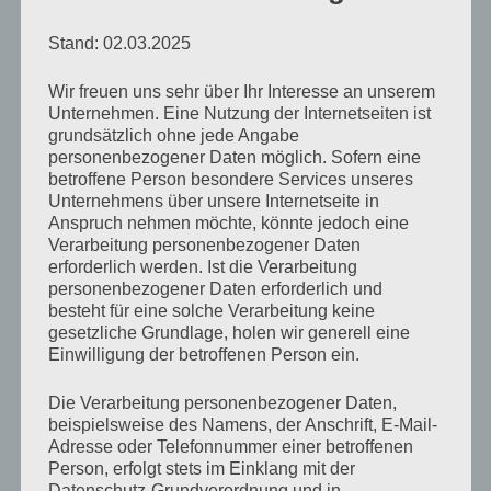
Gastgeberin mal kurz zwischen Hauptgang und Dessert
Stand: 02.03.2025
über
Twitter
, Blogs und Podcasts. Das fand ich
irgendwie witzig, besonders die Aussage eines Gastes,
Wir freuen uns sehr über Ihr Interesse an unserem
dass
Twitter
(Update April 2021: Twitter-Account
Unternehmen. Eine Nutzung der Internetseiten ist
grundsätzlich ohne jede Angabe
mittlerweile gelöscht) ja sehr unpersönlich sei, weil man
personenbezogener Daten möglich. Sofern eine
nur 140 Zeichen zur Verfügung habe und die
betroffene Person besondere Services unseres
Unternehmens über unsere Internetseite in
Gastgeberin irgendwas in der Art von – die Kunst läge
Anspruch nehmen möchte, könnte jedoch eine
darin möglichst viel Persönlichkeit in diesen 140
Verarbeitung personenbezogener Daten
erforderlich werden. Ist die Verarbeitung
Zeichen unterzubringen – antwortete.
personenbezogener Daten erforderlich und
besteht für eine solche Verarbeitung keine
Ich musste dabei so an meine eigenen Tweets denken,
gesetzliche Grundlage, holen wir generell eine
Einwilligung der betroffenen Person ein.
die immer
verdammt
viel Persönlichkeit enthalten und
um diese, gerade getätigte Aussage zu untermauern,
Die Verarbeitung personenbezogener Daten,
beispielsweise des Namens, der Anschrift, E-Mail-
habe ich zur Freude und Begeisterung der geneigten
Adresse oder Telefonnummer einer betroffenen
Leserschaft mal die
anspruchsvollsten
Tweets der
Person, erfolgt stets im Einklang mit der
letzten zwölf Monate heraus gesucht und bin nebenbei
Datenschutz-Grundverordnung und in