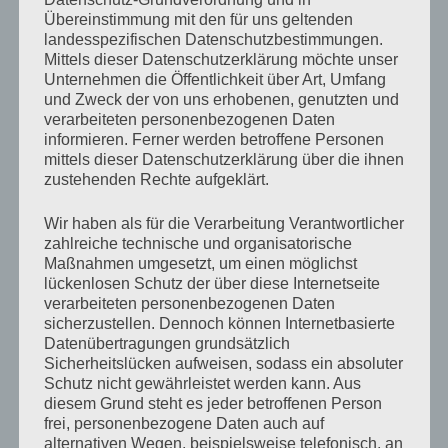
Übereinstimmung mit den für uns geltenden
zu der Erkenntnis gekommen, dass ich erstens neben
landesspezifischen Datenschutzbestimmungen.
Konsument medialer Verblödung auch noch Produzent
Mittels dieser Datenschutzerklärung möchte unser
Unternehmen die Öffentlichkeit über Art, Umfang
medialer Verblödung bin und zweitens nichtmal 140
und Zweck der von uns erhobenen, genutzten und
Zeichen brauche, um persönlich zu werden. Hurra!
verarbeiteten personenbezogenen Daten
informieren. Ferner werden betroffene Personen
mittels dieser Datenschutzerklärung über die ihnen
Moinsen zusammen!
8:39 PM Jan 18th from
zustehenden Rechte aufgeklärt.
TweetDeck
Wir haben als für die Verarbeitung Verantwortlicher
Erst Kaffee oder erst Duschen?
8:31 PM Jan 10th
zahlreiche technische und organisatorische
from TweetDeck
Maßnahmen umgesetzt, um einen möglichst
lückenlosen Schutz der über diese Internetseite
Ich könnte den ganzen Tag so weiter machen mit
verarbeiteten personenbezogenen Daten
Nichtbewegen …
5:19 AM Jan 10th
from TweetDeck
sicherzustellen. Dennoch können Internetbasierte
Bewegung ist heute nicht mein Ding!
5:05 AM Jan
Datenübertragungen grundsätzlich
Sicherheitslücken aufweisen, sodass ein absoluter
10th
from TweetDeck
Schutz nicht gewährleistet werden kann. Aus
Blöde Tastatur!
2:23 AM Jan 10th
from TweetDeck
diesem Grund steht es jeder betroffenen Person
frei, personenbezogene Daten auch auf
Keine Ahnung …
2:08 AM Jan 7th
from TweetDeck
alternativen Wegen, beispielsweise telefonisch, an