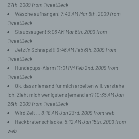
27th, 2009
from TweetDeck
c) Verarbeitung
Wäsche aufhängen!
7:43 AM Mar 6th, 2009
from
Verarbeitung ist jeder mit oder ohne Hilfe
TweetDeck
automatisierter Verfahren ausgeführte Vorgang
Staubsaugen!
5:06 AM Mar 6th, 2009
from
oder jede solche Vorgangsreihe im
Zusammenhang mit personenbezogenen Daten
TweetDeck
wie das Erheben, das Erfassen, die
Jetzt’n Schnaps!!!
9:46 AM Feb 6th, 2009
from
Organisation, das Ordnen, die Speicherung, die
Anpassung oder Veränderung, das Auslesen,
TweetDeck
das Abfragen, die Verwendung, die Offenlegung
Hundepups-Alarm
11:01 PM Feb 2nd, 2009
from
durch Übermittlung, Verbreitung oder eine
TweetDeck
andere Form der Bereitstellung, den Abgleich
oder die Verknüpfung, die Einschränkung, das
Ok, dass niemand für mich arbeiten will, verstehe
Löschen oder die Vernichtung.
ich. Zieht mich wenigstens jemand an?
10:35 AM Jan
d) Einschränkung der Verarbeitung
26th, 2009
from TweetDeck
Wird Zeit …
8:18 AM Jan 23rd, 2009
from web
Einschränkung der Verarbeitung ist die
Hackbratenschlacke!
5:12 AM Jan 15th, 2009
from
Markierung gespeicherter personenbezogener
Daten mit dem Ziel, ihre künftige Verarbeitung
web
einzuschränken.