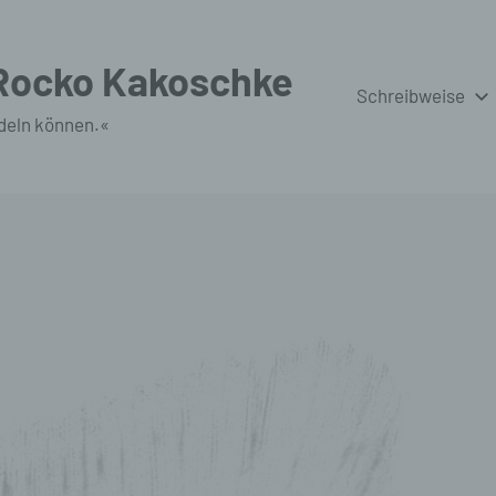
 Rocko Kakoschke
Schreibweise
deln können.«