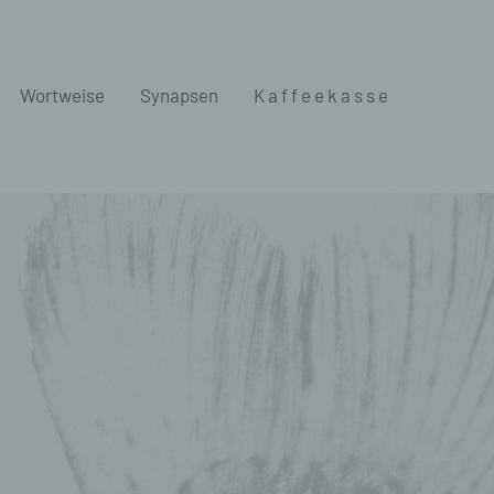
Wortweise
Synapsen
K a f f e e k a s s e