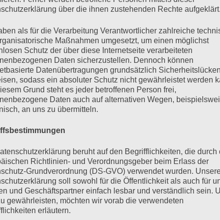
as ist so… so… prollig. Außerdem klingt das aus dem M
schutzerklärung über die ihnen zustehenden Rechte aufgeklärt
mmen daneben.«
aben als für die Verarbeitung Verantwortlicher zahlreiche techn
rganisatorische Maßnahmen umgesetzt, um einen möglichst
Karl, ein spießiger alter Sack. Wann hast du eigentlich 
nlosen Schutz der über diese Internetseite verarbeiteten
nenbezogenen Daten sicherzustellen. Dennoch können
netbasierte Datenübertragungen grundsätzlich Sicherheitslücke
, dass ich durch Nase und Mund frischere Luft kriege
isen, sodass ein absoluter Schutz nicht gewährleistet werden k
iesem Grund steht es jeder betroffenen Person frei,
nenbezogene Daten auch auf alternativen Wegen, beispielswe
en Lehrerblick habe ich drauf, halte aber nicht lange du
onisch, an uns zu übermitteln.
ände mit schmerzerfülltem Gesichtsausdruck auf eine 
iffsbestimmungen
bei röchelnd vom Barhocker rutscht. Filmreif.
atenschutzerklärung beruht auf den Begrifflichkeiten, die durch
äischen Richtlinien- und Verordnungsgeber beim Erlass der
schutz-Grundverordnung (DS-GVO) verwendet wurden. Unser
 erleichtert, dass das Schabulski noch so leer ist und
schutzerklärung soll sowohl für die Öffentlichkeit als auch für u
in Weizenglas poliert, niemand etwas mitbekommen hat
n und Geschäftspartner einfach lesbar und verständlich sein.
zu gewährleisten, möchten wir vorab die verwendeten
 fast über nichts mehr wundert, schon gar nicht über Ro
flichkeiten erläutern.