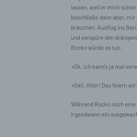
pe
lassen, weil er mich scho
pe
beschließe dann aber, mir
be
wir
brauchen. Ausflug ins Ber
Zu
na
und verspüre den drängen
Rocko würde es tun.
f)
Ps
»Ok, ich kann’s ja mal ver
ei
Hi
be
»Geil, Alter! Das feiern wir
zu
te
ge
Während Rocko noch eine Ru
id
we
irgendwann ein ausgewachs
g)