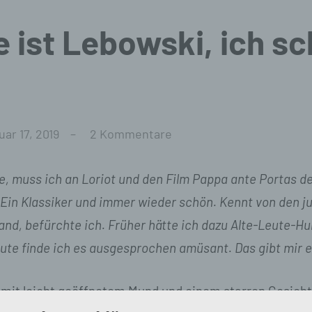
 ist Lebowski, ich sc
ar 17, 2019
2 Kommentare
e, muss ich an Loriot und den Film
Pappa ante Portas
de
Ein Klassiker und immer wieder schön. Kennt von den 
nd, befürchte ich. Früher hätte ich dazu
Alte-Leute-H
ute finde ich es ausgesprochen amüsant. Das gibt mir e
, mit leicht geöffnetem Mund und einem starren Gesicht