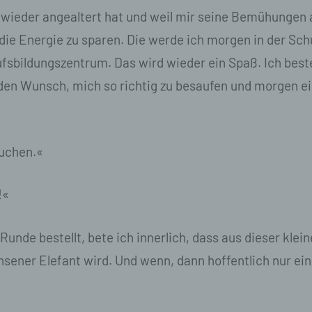
rsonenbezogenen Daten verwendet werden, um bestimmte
n wieder angealtert hat und weil mir seine Bemühungen 
rsönliche Aspekte, die sich auf eine natürliche Person beziehen
 die Energie zu sparen. Die werde ich morgen in der Sc
werten, insbesondere, um Aspekte bezüglich Arbeitsleistung,
tschaftlicher Lage, Gesundheit, persönlicher Vorlieben, Interess
ufsbildungszentrum. Das wird wieder ein Spaß. Ich best
verlässigkeit, Verhalten, Aufenthaltsort oder Ortswechsel dieser
türlichen Person zu analysieren oder vorherzusagen.
den Wunsch, mich so richtig zu besaufen und morgen e
 Pseudonymisierung
eudonymisierung ist die Verarbeitung personenbezogener Date
suchen.«
ner Weise, auf welche die personenbezogenen Daten ohne
nzuziehung zusätzlicher Informationen nicht mehr einer spezifi
troffenen Person zugeordnet werden können, sofern diese
!«
sätzlichen Informationen gesondert aufbewahrt werden und
chnischen und organisatorischen Maßnahmen unterliegen, die
währleisten, dass die personenbezogenen Daten nicht einer
nde bestellt, bete ich innerlich, dass aus dieser klei
entifizierten oder identifizierbaren natürlichen Person zugewies
rden.
ener Elefant wird. Und wenn, dann hoffentlich nur ein
 Verantwortlicher oder für die Verarbeitung Verantwortliche