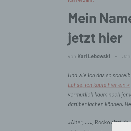
Mein Name
jetzt hier
von
Karl Lebowski
Janu
Und wie ich das so schreib
Lohse, ich kaufe hier ein.«
vermutlich kaum noch jema
darüber lachen können. He
»Alter, …«, Rocko sitzt da