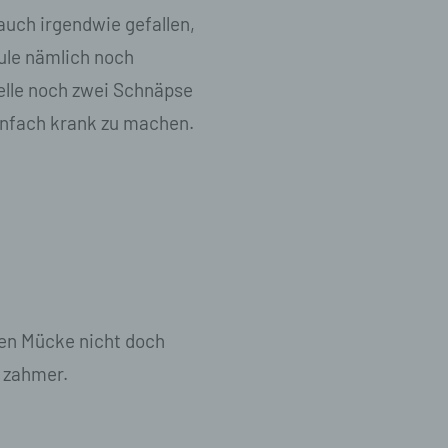
auch irgendwie gefallen,
, zu
hule nämlich noch
en,
elle noch zwei Schnäpse
infach krank zu machen.
n in
schen
nen Mücke nicht doch
en
 zahmer.
r