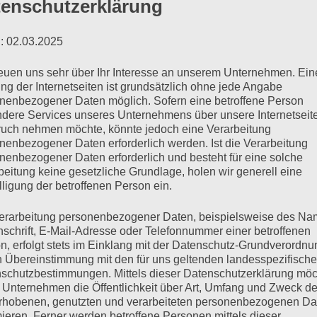
upt atmet. Wenn man ihn nicht kennt, würde man ihn für
enschutzerklärung
 einem Schlaganfall steht. Ich allerdings kenne ihn un
: 02.03.2025
mäßig lange Pause, um dem, was noch kommt, das nötige
wieder eine total verrückte Idee hat, die uns vermutlich
reuen uns sehr über Ihr Interesse an unserem Unternehmen. Ein
ng der Internetseiten ist grundsätzlich ohne jede Angabe
n wird.
nenbezogener Daten möglich. Sofern eine betroffene Person
dere Services unseres Unternehmens über unsere Internetseite
uch nehmen möchte, könnte jedoch eine Verarbeitung
nd trinken Bier. Ich schaue auf die Uhr und gähne demo
nenbezogener Daten erforderlich werden. Ist die Verarbeitung
nenbezogener Daten erforderlich und besteht für eine solche
nd ich eben erst gekommen bin. Davon abgesehen schaue
beitung keine gesetzliche Grundlage, holen wir generell eine
redet zu werden. Schon schlimm genug, dass meine Sc
lligung der betroffenen Person ein.
erarbeitung personenbezogener Daten, beispielsweise des Na
nschrift, E-Mail-Adresse oder Telefonnummer einer betroffenen
n, erfolgt stets im Einklang mit der Datenschutz-Grundverordnu
te, ich schätze es waren nichtmal zehn Sekunden, end
n Übereinstimmung mit den für uns geltenden landesspezifisch
h mal was schreiben.«
schutzbestimmungen. Mittels dieser Datenschutzerklärung mö
 Unternehmen die Öffentlichkeit über Art, Umfang und Zweck de
rhobenen, genutzten und verarbeiteten personenbezogenen Da
mieren. Ferner werden betroffene Personen mittels dieser