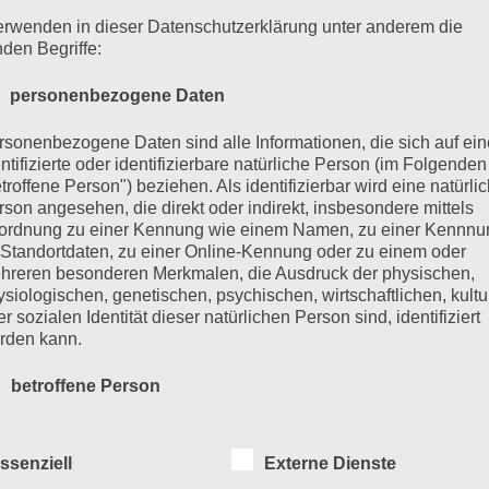
erwenden in dieser Datenschutzerklärung unter anderem die
s nicht zu tun, ich muss lachen. Ich kann nicht fassen,
nden Begriffe:
egt hat. Rocko klettert wieder auf den Hocker, haut 
 personenbezogene Daten
d bestellt bei Manni zufrieden grinsend zwei Klare. Ich 
 bohrenden Drang ihm eine reinzuhauen.
rsonenbezogene Daten sind alle Informationen, die sich auf ein
ntifizierte oder identifizierbare natürliche Person (im Folgenden
troffene Person") beziehen. Als identifizierbar wird eine natürli
ltest du was schreiben.«
rson angesehen, die direkt oder indirekt, insbesondere mittels
ordnung zu einer Kennung wie einem Namen, zu einer Kennn
 Standortdaten, zu einer Online-Kennung oder zu einem oder
hreren besonderen Merkmalen, die Ausdruck der physischen,
ysiologischen, genetischen, psychischen, wirtschaftlichen, kultu
r Seite? Ffffffffff… weiß nich’… und was überhaupt?«
r sozialen Identität dieser natürlichen Person sind, identifiziert
rden kann.
 einem runter und mir wird angenehm warm.
 betroffene Person
n wir so erlebt haben, zum Beispiel. Die ganze verrück
roffene Person ist jede identifizierte oder identifizierbare natürl
tes über Menschen. Sei der gute Bulle. Sei mein philan
rson, deren personenbezogene Daten von dem für die Verarbei
ssenziell
Externe Dienste
rantwortlichen verarbeitet werden.