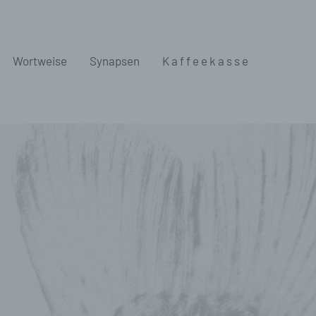
Wortweise
Synapsen
K a f f e e k a s s e