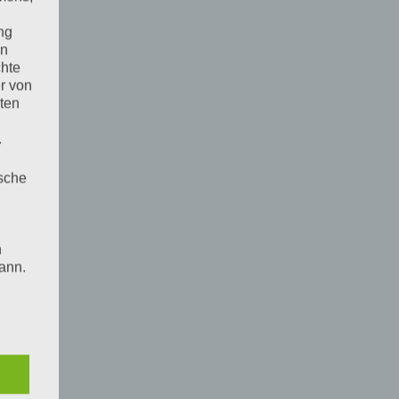
ng
en
chte
r von
ten
.
ische
n
ann.
ise
 den