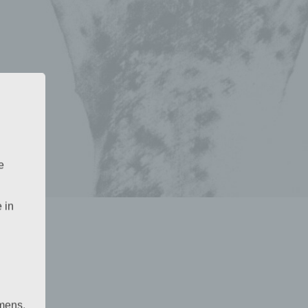
e
 in
mens,