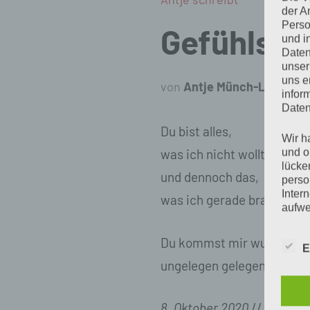
der A
Perso
Gefühlsam
und i
Daten
unser
uns e
von
Antje Münch-Lieblang
infor
Daten
Du bist alles,
Wir h
und o
was ich nicht wollte,
lücke
und dennoch das,
perso
Inter
was ich gerade brauche.
aufwe
Aus d
perso
Du kommst mir wunderba
E
telef
ungelegen gelegen.
Begr
8. Oktober 2020
// © Antj
Die D