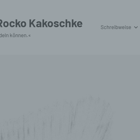
 Rocko Kakoschke
Schreibweise
deln können.«