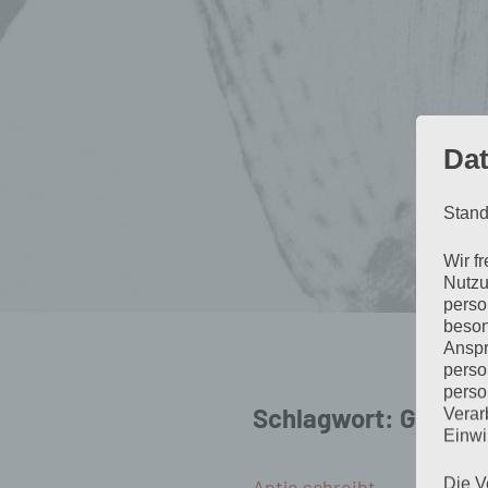
Dat
Stand
Wir f
Nutzu
perso
beson
Anspr
perso
perso
Schlagwort:
Gelegen
Verar
Einwi
Die V
Antje schreibt