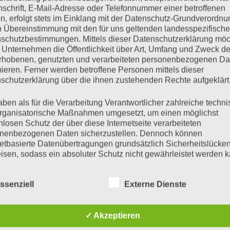
nschrift, E-Mail-Adresse oder Telefonnummer einer betroffenen
n, erfolgt stets im Einklang mit der Datenschutz-Grundverordnu
ok #6: Gelegenheit
n Übereinstimmung mit den für uns geltenden landesspezifisch
schutzbestimmungen. Mittels dieser Datenschutzerklärung mö
 Unternehmen die Öffentlichkeit über Art, Umfang und Zweck de
rhobenen, genutzten und verarbeiteten personenbezogenen Da
Oktober 12, 2020
Keine Kommentare
mieren. Ferner werden betroffene Personen mittels dieser
schutzerklärung über die ihnen zustehenden Rechte aufgeklärt
aben als für die Verarbeitung Verantwortlicher zahlreiche techn
rganisatorische Maßnahmen umgesetzt, um einen möglichst
nlosen Schutz der über diese Internetseite verarbeiteten
nenbezogenen Daten sicherzustellen. Dennoch können
netbasierte Datenübertragungen grundsätzlich Sicherheitslücke
isen, sodass ein absoluter Schutz nicht gewährleistet werden k
iesem Grund steht es jeder betroffenen Person frei,
nenbezogene Daten auch auf alternativen Wegen, beispielswe
r
ssenziell
Externe Dienste
onisch, an uns zu übermitteln.
iffsbestimmungen
✓ Akzeptieren
e Münch-Lieblang
atenschutzerklärung beruht auf den Begrifflichkeiten, die durch