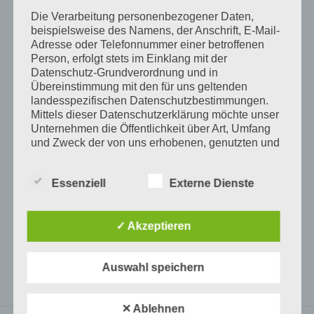
Die Verarbeitung personenbezogener Daten,
Zum guten Schluss
beispielsweise des Namens, der Anschrift, E-Mail-
ist Innen außen
Adresse oder Telefonnummer einer betroffenen
Person, erfolgt stets im Einklang mit der
und Außen innen.
Datenschutz-Grundverordnung und in
Übereinstimmung mit den für uns geltenden
Mein Leben ist
landesspezifischen Datenschutzbestimmungen.
Mittels dieser Datenschutzerklärung möchte unser
spiegelverkehrt,
Unternehmen die Öffentlichkeit über Art, Umfang
und ich bin es auch.
und Zweck der von uns erhobenen, genutzten und
verarbeiteten personenbezogenen Daten
informieren. Ferner werden betroffene Personen
Ich komme mir vor,
Essenziell
Externe Dienste
mittels dieser Datenschutzerklärung über die ihnen
wie ein Tausend-Teile-Puzzle,
zustehenden Rechte aufgeklärt.
das man gerade auf dem
✓ Akzeptieren
Wir haben als für die Verarbeitung Verantwortlicher
Fußboden ausgekippt hat.
zahlreiche technische und organisatorische
Maßnahmen umgesetzt, um einen möglichst
Auswahl speichern
lückenlosen Schutz der über diese Internetseite
9. Januar 2009
// © Antje Münch-Lieblang
verarbeiteten personenbezogenen Daten
sicherzustellen. Dennoch können Internetbasierte
✕ Ablehnen
Datenübertragungen grundsätzlich