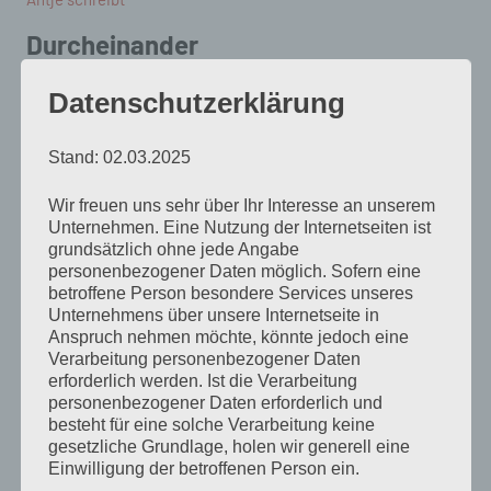
Durcheinander
von
Antje Münch-Lieblang
November 20, 2009
Datenschutzerklärung
Keine Kommentare
Stand: 02.03.2025
Nicht nur der Tag
Wir freuen uns sehr über Ihr Interesse an unserem
ist meine Nacht
Unternehmen. Eine Nutzung der Internetseiten ist
und die Nacht
grundsätzlich ohne jede Angabe
personenbezogener Daten möglich. Sofern eine
mein Tag.
betroffene Person besondere Services unseres
Unternehmens über unsere Internetseite in
Zurzeit ist
Anspruch nehmen möchte, könnte jedoch eine
Verarbeitung personenbezogener Daten
Unten auch oben
erforderlich werden. Ist die Verarbeitung
und Rechts ist links,
personenbezogener Daten erforderlich und
besteht für eine solche Verarbeitung keine
sowie Links gerade
gesetzliche Grundlage, holen wir generell eine
rechts ist.
Einwilligung der betroffenen Person ein.