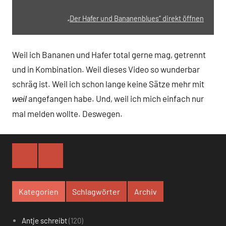
„Der Hafer und Bananenblues“ direkt öffnen
Weil ich Bananen und Hafer total gerne mag, getrennt
und in Kombination. Weil dieses Video so wunderbar
schräg ist. Weil ich schon lange keine Sätze mehr mit
angefangen habe. Und, weil ich mich einfach nur
weil
mal melden wollte. Deswegen.
Facebook
Instagram
Kategorien
Schlagwörter
Archiv
Antje schreibt
(120)