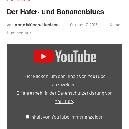
Der Hafer- und Bananenblues
von
Oktober 7, 2015
Keine
Antje Münch-Lieblang
Kommentare
„Der
Hafer
und
Bananenblues“
Hier klicken, um den Inhalt von YouTube
von
anzuzeigen.
YouTube
Erfahre mehr in der
Datenschutzerklärung von
anzeigen
YouTube
.
Inhalt von YouTube immer anzeigen