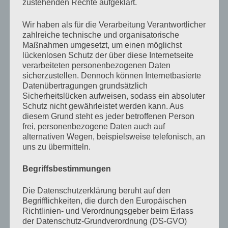
zustehenden Rechte aufgeklärt.
Kundschaft kam. Dann mussten wir kreativ werden.
Wir haben als für die Verarbeitung Verantwortlicher
Selbst hatten wir selten ausreichend Geld, um uns
zahlreiche technische und organisatorische
etwas im Laden zu kaufen. Außerdem wollten wir nichts
Maßnahmen umgesetzt, um einen möglichst
lückenlosen Schutz der über diese Internetseite
Materielles in die Sache investieren. Sonst hätten wir ja
verarbeiteten personenbezogenen Daten
auch gleich fragen können, ob Frau Kneer uns ein paar
sicherzustellen. Dennoch können Internetbasierte
Datenübertragungen grundsätzlich
Bratklopse verkauft. In diesem Fall probierten wir es
Sicherheitslücken aufweisen, sodass ein absoluter
zuerst auf die einfachste Art und Weise. Wir gingen
Schutz nicht gewährleistet werden kann. Aus
nach Hause und versuchten unsere Mütter
diesem Grund steht es jeder betroffenen Person
frei, personenbezogene Daten auch auf
dahingehend zu beeinflussen, dass sie uns einkaufen
alternativen Wegen, beispielsweise telefonisch, an
schickten. Zur Not machten wir schnell die Milch leer
uns zu übermitteln.
oder versteckten den Zucker in der hintersten Ecke des
Begriffsbestimmungen
Vorratsschrankes. Irgendeiner von uns hatte meistens
Glück und kam mit Einkaufszettel, Beutel und
Die Datenschutzerklärung beruht auf den
Begrifflichkeiten, die durch den Europäischen
Geldbörse zurück. (Rocko gibt übrigens noch heute
Richtlinien- und Verordnungsgeber beim Erlass
gelegentlich damit an, mal ein ganzes Paket Butter
der Datenschutz-Grundverordnung (DS-GVO)