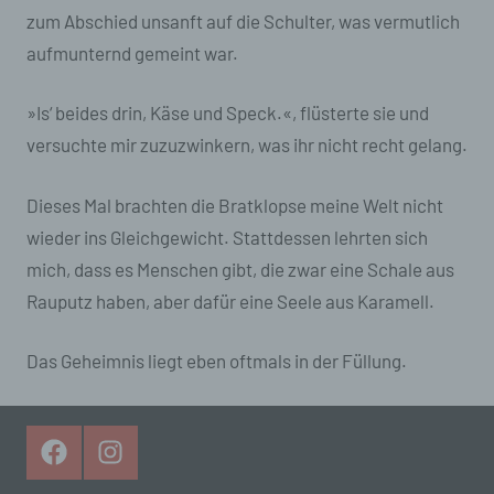
andere Stelle, die personenbezogene Daten im
zum Abschied unsanft auf die Schulter, was vermutlich
Auftrag des Verantwortlichen verarbeitet.
aufmunternd gemeint war.
i) Empfänger
»Is‘ beides drin, Käse und Speck.«, flüsterte sie und
Empfänger ist eine natürliche oder juristische
versuchte mir zuzuzwinkern, was ihr nicht recht gelang.
Person, Behörde, Einrichtung oder andere
Stelle, der personenbezogene Daten
offengelegt werden, unabhängig davon, ob es
Dieses Mal brachten die Bratklopse meine Welt nicht
sich bei ihr um einen Dritten handelt oder nicht.
wieder ins Gleichgewicht. Stattdessen lehrten sich
Behörden, die im Rahmen eines bestimmten
mich, dass es Menschen gibt, die zwar eine Schale aus
Untersuchungsauftrags nach dem Unionsrecht
oder dem Recht der Mitgliedstaaten
Rauputz haben, aber dafür eine Seele aus Karamell.
möglicherweise personenbezogene Daten
erhalten, gelten jedoch nicht als Empfänger.
Das Geheimnis liegt eben oftmals in der Füllung.
j) Dritter
Dritter ist eine natürliche oder juristische
Facebook
Instagram
Person, Behörde, Einrichtung oder andere
Stelle außer der betroffenen Person, dem