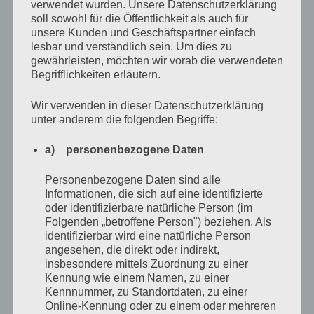
verwendet wurden. Unsere Datenschutzerklärung
gegessen zu haben, damit ihn seine Mutter in den Laden
soll sowohl für die Öffentlichkeit als auch für
schickt. Er nennt das
Einsatz für den Klops-Frieden
.)
unsere Kunden und Geschäftspartner einfach
lesbar und verständlich sein. Um dies zu
gewährleisten, möchten wir vorab die verwendeten
Es gab allerdings noch den absoluten
Begrifflichkeiten erläutern.
Ausnahmezustand und der trat dann ein, wenn weder
Wir verwenden in dieser Datenschutzerklärung
Rockos noch meine Mutter irgendetwas aus dem Laden
unter anderem die folgenden Begriffe:
brauchte. Dann mussten wir einen Einkauf fingieren.
Das bedeutete, in den Laden zu gehen, sich in aller
a) personenbezogene Daten
Seelenruhe irgendetwas auszusuchen, möglichst wenig
Personenbezogene Daten sind alle
dabei anzufassen, denn das mochte Frau Kneer gar
Informationen, die sich auf eine identifizierte
oder identifizierbare natürliche Person (im
nicht, um dann beim Bezahlen ewig das Kleingeld
Folgenden „betroffene Person") beziehen. Als
zusammenzuzählen, welches natürlich, wer hätte das
identifizierbar wird eine natürliche Person
angesehen, die direkt oder indirekt,
jetzt gedacht, nicht reichen würde. Niedergeschlagen
insbesondere mittels Zuordnung zu einer
gucken, brav entschuldigen und sagen, dass man
Kennung wie einem Namen, zu einer
schnell nach Hause geht, um nochmal kurz im
Kennnummer, zu Standortdaten, zu einer
Online-Kennung oder zu einem oder mehreren
Sparschwein zu stochern. Verbeugen. Vorhang.