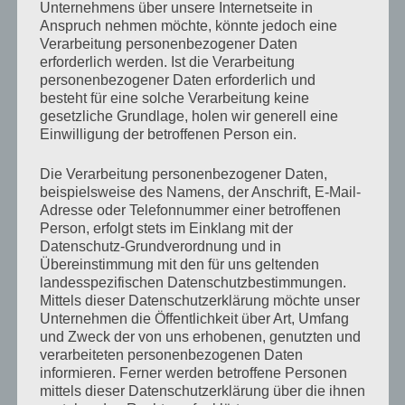
Unternehmens über unsere Internetseite in
zumindest eine Abreibung in Kauf genommen.
Anspruch nehmen möchte, könnte jedoch eine
Verarbeitung personenbezogener Daten
erforderlich werden. Ist die Verarbeitung
Die Sache war im Grunde einfach. War das
personenbezogener Daten erforderlich und
Küchenfenster offen und das war es fast immer, wenn
besteht für eine solche Verarbeitung keine
gesetzliche Grundlage, holen wir generell eine
Frau Kneer Bratklopse machte, mussten wir nur
Einwilligung der betroffenen Person ein.
geduldig auf Kundschaft warten und dann einfach
verdammt schnell sein, während Frau Kneer vorne im
Die Verarbeitung personenbezogener Daten,
beispielsweise des Namens, der Anschrift, E-Mail-
Laden bediente. Diese Vorgehensweise war quasi
Adresse oder Telefonnummer einer betroffenen
idiotensicher, wenn wir uns geschickt anstellten und
Person, erfolgt stets im Einklang mit der
Datenschutz-Grundverordnung und in
das taten wir. Natürlich nahmen wir niemals alle Klopse,
Übereinstimmung mit den für uns geltenden
damit es nicht auffiel, was uns wirklich eiserne Disziplin
landesspezifischen Datenschutzbestimmungen.
abverlangte. Diese Quelle war zu wertvoll, um das
Mittels dieser Datenschutzerklärung möchte unser
Unternehmen die Öffentlichkeit über Art, Umfang
Risiko einzugehen, das sie durch unsere Gier womöglich
und Zweck der von uns erhobenen, genutzten und
dauerhaft versiegte.
verarbeiteten personenbezogenen Daten
informieren. Ferner werden betroffene Personen
mittels dieser Datenschutzerklärung über die ihnen
Schwieriger wurde es allerdings, wenn keine