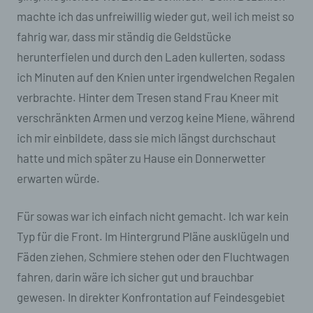
insbesondere, um Aspekte bezüglich
machte ich das unfreiwillig wieder gut, weil ich meist so
Arbeitsleistung, wirtschaftlicher Lage,
fahrig war, dass mir ständig die Geldstücke
Gesundheit, persönlicher Vorlieben, Interessen,
Zuverlässigkeit, Verhalten, Aufenthaltsort oder
herunterfielen und durch den Laden kullerten, sodass
Ortswechsel dieser natürlichen Person zu
ich Minuten auf den Knien unter irgendwelchen Regalen
analysieren oder vorherzusagen.
verbrachte. Hinter dem Tresen stand Frau Kneer mit
f) Pseudonymisierung
verschränkten Armen und verzog keine Miene, während
ich mir einbildete, dass sie mich längst durchschaut
Pseudonymisierung ist die Verarbeitung
personenbezogener Daten in einer Weise, auf
hatte und mich später zu Hause ein Donnerwetter
welche die personenbezogenen Daten ohne
erwarten würde.
Hinzuziehung zusätzlicher Informationen nicht
mehr einer spezifischen betroffenen Person
zugeordnet werden können, sofern diese
Für sowas war ich einfach nicht gemacht. Ich war kein
zusätzlichen Informationen gesondert
Typ für die Front. Im Hintergrund Pläne ausklügeln und
aufbewahrt werden und technischen und
organisatorischen Maßnahmen unterliegen, die
Fäden ziehen, Schmiere stehen oder den Fluchtwagen
gewährleisten, dass die personenbezogenen
fahren, darin wäre ich sicher gut und brauchbar
Daten nicht einer identifizierten oder
identifizierbaren natürlichen Person
gewesen. In direkter Konfrontation auf Feindesgebiet
zugewiesen werden.