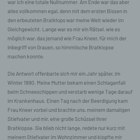
war ich eine totale Nullnummer. Am Ende war das aber
alles vollkommen egal, denn mit dem ersten Bissen in
g) Verantwortlicher oder für die
Verarbeitung Verantwortlicher
den erbeuteten Bratklops war meine Welt wieder im
Gleichgewicht. Lange war es mir ein Rätsel, wie es
Verantwortlicher oder für die Verarbeitung
Verantwortlicher ist die natürliche oder
möglich war, das jemand wie Frau Kneer, für mich der
juristische Person, Behörde, Einrichtung oder
Inbegriff von Grauen, so himmlische Bratklopse
andere Stelle, die allein oder gemeinsam mit
machen konnte.
anderen über die Zwecke und Mittel der
Verarbeitung von personenbezogenen Daten
entscheidet. Sind die Zwecke und Mittel dieser
Die Antwort offenbarte sich mir ein Jahr später, im
Verarbeitung durch das Unionsrecht oder das
Recht der Mitgliedstaaten vorgegeben, so kann
Winter 1990. Meine Mutter bekam einen Schlaganfall
der Verantwortliche beziehungsweise können
beim Schneeschippen und verstarb wenige Tage darauf
die bestimmten Kriterien seiner Benennung
nach dem Unionsrecht oder dem Recht der
im Krankenhaus. Einen Tag nach der Beerdigung kam
Mitgliedstaaten vorgesehen werden.
Frau Kneer vorbei und brachte uns, meinem damaligen
Stiefvater und mir, eine große Schüssel ihrer
h) Auftragsverarbeiter
Bratklopse. Sie blieb nicht lange, redete nur kurz mit
Auftragsverarbeiter ist eine natürliche oder
meinem Stiefvater im Wohnzimmer und klopfte mir
juristische Person, Behörde, Einrichtung oder