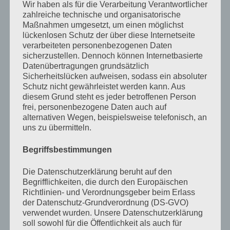
geplöppt, denn die hatten in ihrem bisherigen Leben
Wir haben als für die Verarbeitung Verantwortlicher
zahlreiche technische und organisatorische
noch kein Reh zu Gesicht bekommen. Ebensowenig,
Maßnahmen umgesetzt, um einen möglichst
wie den Igel, den wir eben trafen. Na da war was los!
lückenlosen Schutz der über diese Internetseite
verarbeiteten personenbezogenen Daten
Plötzlich gab’s ein riesen Theater und etwas kugelte
sicherzustellen. Dennoch können Internetbasierte
den Berg herunter. Schnell zog ich die Beiden zur Seite
Datenübertragungen grundsätzlich
Sicherheitslücken aufweisen, sodass ein absoluter
und sah, was die große Aufregung verursacht hatte. Ein
Schutz nicht gewährleistet werden kann. Aus
kleiner Igel, der sich gleich zum Schutz sozusagen
diesem Grund steht es jeder betroffenen Person
eingeigelt hatte. Ich band die Hundefelle dann einige
frei, personenbezogene Daten auch auf
alternativen Wegen, beispielsweise telefonisch, an
Meter weiter weg an und ging zurück, um nach dem
uns zu übermitteln.
kleinen Kerl zu schauen. Er versteckte sich immer noch
Begriffsbestimmungen
in sich selbst und ich nahm ihn, zupfte alle Blätter aus
seinem stacheligen Mantel, die er beim Kugeln
Die Datenschutzerklärung beruht auf den
aufgespießt hatte, redet beruhigend auf ihn ein und
Begrifflichkeiten, die durch den Europäischen
Richtlinien- und Verordnungsgeber beim Erlass
setzte ihn dann wieder an die Stelle, an der die
der Datenschutz-Grundverordnung (DS-GVO)
Hundefelle ihn zum Absturz brachten.
verwendet wurden. Unsere Datenschutzerklärung
soll sowohl für die Öffentlichkeit als auch für