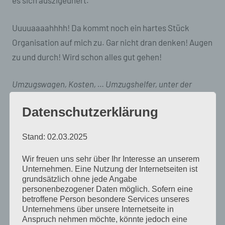
es sich auszigeunert.
Uuuuaaaahhhh! Da kommt noch ein hartes Stück
Organisation auf mich zu. Gar nicht dran denken! Augen
zu und durch! Wird schon alles gut gehen!
Umzugswagen, Kosten, … Umzugshelfer, unter der
Woche, am Wochende, Zeit, … Wohnungsübergabe, …
Datenschutzerklärung
neue Arbeit, freie Tage, … alte Wohnung, neue Wohnung,
Hundefelle, … und und und …
Stand: 02.03.2025
Verdammt! Jetzt hat der Kopf doch das Denken
Wir freuen uns sehr über Ihr Interesse an unserem
angefangen!
Unternehmen. Eine Nutzung der Internetseiten ist
grundsätzlich ohne jede Angabe
personenbezogener Daten möglich. Sofern eine
Antje schreibt
betroffene Person besondere Services unseres
Unternehmens über unsere Internetseite in
Nachtleben
Anspruch nehmen möchte, könnte jedoch eine