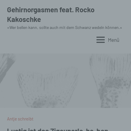
Zum
Gehirnorgasmen feat. Rocko
Inhalt
Kakoschke
springen
»Wer bellen kann, sollte auch mit dem Schwanz wedeln können.«
Menü
Antje schreibt
Lustig ist das Zigeunerle-he-ben, …