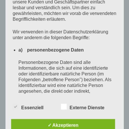
unsere Kunden und Geschäftspartner einfach
Sowas erlebt man hier mitten in der Nacht oder
lesbar und verständlich sein. Um dies zu
vielmehr am frühen Morgen. Ist ja gar nicht mehr so
gewährleisten, möchten wir vorab die verwendeten
Begrifflichkeiten erläutern.
spät. Der Herr Papa ist auch schon munter und muss
gleich zur Arbeit. Ich komme, er geht. Fliegender
Wir verwenden in dieser Datenschutzerklärung
unter anderem die folgenden Begriffe:
Wechsel sozusagen. Jaja, so ist das manchmal.
a) personenbezogene Daten
Antje schreibt
Personenbezogene Daten sind alle
Gestatten, Toastbrot!
Informationen, die sich auf eine identifizierte
oder identifizierbare natürliche Person (im
von
Antje Münch-Lieblang
Oktober 14, 2008
Keine
Folgenden „betroffene Person") beziehen. Als
identifizierbar wird eine natürliche Person
Kommentare
angesehen, die direkt oder indirekt,
insbesondere mittels Zuordnung zu einer
Habe heute seit langer, langer Zeit mal wieder eine alte
Kennung wie einem Namen, zu einer
Essenziell
Externe Dienste
Kennnummer, zu Standortdaten, zu einer
Freundin, eine ehemalige Lehrerin von mir, getroffen.
Online-Kennung oder zu einem oder mehreren
Viel Neues erzählt und viel Altes wieder aufgewärmt.
besonderen Merkmalen, die Ausdruck der
✓ Akzeptieren
physischen, physiologischen, genetischen,
Wie das eben so läuft, wenn man sich Jahre nicht