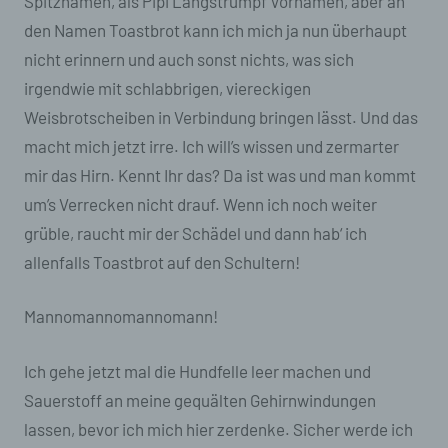
Spitznamen, als Pipi Langstrumpf Vornamen, aber an
durch Übermittlung, Verbreitung oder eine
den Namen Toastbrot kann ich mich ja nun überhaupt
andere Form der Bereitstellung, den Abgleich
oder die Verknüpfung, die Einschränkung, das
nicht erinnern und auch sonst nichts, was sich
Löschen oder die Vernichtung.
irgendwie mit schlabbrigen, viereckigen
Weisbrotscheiben in Verbindung bringen lässt. Und das
d) Einschränkung der Verarbeitung
macht mich jetzt irre. Ich will’s wissen und zermarter
Einschränkung der Verarbeitung ist die
mir das Hirn. Kennt Ihr das? Da ist was und man kommt
Markierung gespeicherter personenbezogener
Daten mit dem Ziel, ihre künftige Verarbeitung
um’s Verrecken nicht drauf. Wenn ich noch weiter
einzuschränken.
grüble, raucht mir der Schädel und dann hab‘ ich
allenfalls Toastbrot auf den Schultern!
e) Profiling
Profiling ist jede Art der automatisierten
Mannomannomannomann!
Verarbeitung personenbezogener Daten, die
darin besteht, dass diese personenbezogenen
Daten verwendet werden, um bestimmte
Ich gehe jetzt mal die Hundfelle leer machen und
persönliche Aspekte, die sich auf eine
Sauerstoff an meine gequälten Gehirnwindungen
natürliche Person beziehen, zu bewerten,
insbesondere, um Aspekte bezüglich
lassen, bevor ich mich hier zerdenke. Sicher werde ich
Arbeitsleistung, wirtschaftlicher Lage,