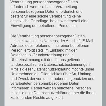
Verarbeitung personenbezogener Daten
erforderlich werden. Ist die Verarbeitung
von
Antje Münch-Lieblang
Oktober 16, 2008
Keine
personenbezogener Daten erforderlich und
Kommentare
besteht für eine solche Verarbeitung keine
gesetzliche Grundlage, holen wir generell eine
Langsam finde ich Gefallen daran, des Nachts zu
Einwilligung der betroffenen Person ein.
arbeiten. Und das liegt nicht an der Tatsache, dass es
Die Verarbeitung personenbezogener Daten,
Nachts bei uns im Geschäft wesentlich ruhiger zugeht
beispielsweise des Namens, der Anschrift, E-Mail-
Adresse oder Telefonnummer einer betroffenen
und ich für weniger Stress auch noch mehr Geld
Person, erfolgt stets im Einklang mit der
bekomme, sondern daran, dass ich immer mit
Datenschutz-Grundverordnung und in
spannenden Erlebnissen belohnt werde, wenn ich um
Übereinstimmung mit den für uns geltenden
landesspezifischen Datenschutzbestimmungen.
diese Uhrzeit (zwischen vier und sieben Uhr) nochmal
Mittels dieser Datenschutzerklärung möchte unser
mit den Hundefellen durch’s Dorf marschiere.
Unternehmen die Öffentlichkeit über Art, Umfang
und Zweck der von uns erhobenen, genutzten und
verarbeiteten personenbezogenen Daten
So haben wir doch letztens zwei Rehe gesehen, die
informieren. Ferner werden betroffene Personen
mittels dieser Datenschutzerklärung über die ihnen
einfach so vor unseren Nasen über die Straße liefen.
zustehenden Rechte aufgeklärt.
Den Hundefellen sind fast die Augen aus dem Kopf