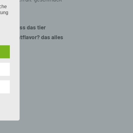
iche
tung
 vor? muss das tier
oder zimtflavor? das alles
n
 das
r
ng.
g