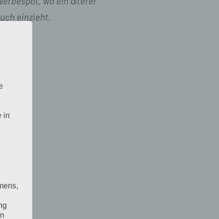
werbespot, wo ein älterer
uch einzieht.
e
 in
mens,
ng
en