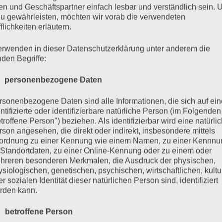
n und Geschäftspartner einfach lesbar und verständlich sein.
zu gewährleisten, möchten wir vorab die verwendeten
flichkeiten erläutern.
erwenden in dieser Datenschutzerklärung unter anderem die
 tier
nden Begriffe:
 personenbezogene Daten
rsonenbezogene Daten sind alle Informationen, die sich auf ein
becken. das tier schleicht sich von hinten an, küsst die 
ntifizierte oder identifizierbare natürliche Person (im Folgenden
troffene Person") beziehen. Als identifizierbar wird eine natürli
usten.
rson angesehen, die direkt oder indirekt, insbesondere mittels
ordnung zu einer Kennung wie einem Namen, zu einer Kennn
 Standortdaten, zu einer Online-Kennung oder zu einem oder
st ja widerlich!“
hreren besonderen Merkmalen, die Ausdruck der physischen,
was denn?!“
ysiologischen, genetischen, psychischen, wirtschaftlichen, kultu
r sozialen Identität dieser natürlichen Person sind, identifiziert
sichtsausdruck)
:
„das stinkt voll nach chlor … und ich ha
rden kann.
 betroffene Person
onfall)
:
„och … dabei habe ich doch extra den reiniger