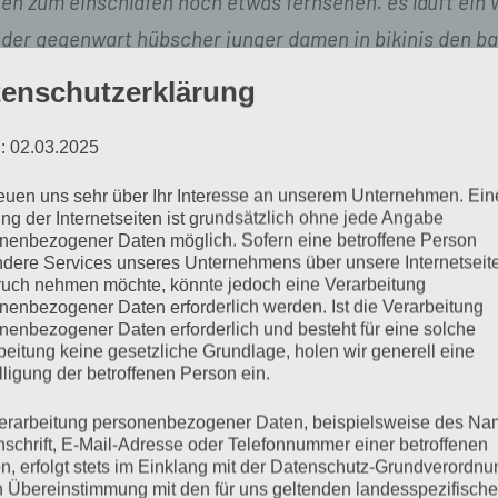
ehen zum einschlafen noch etwas fernsehen. es läuft ein 
 der gegenwart hübscher junger damen in bikinis den ba
enschutzerklärung
‘ ich auch immer.“
: 02.03.2025
reuen uns sehr über Ihr Interesse an unserem Unternehmen. Ein
auch einziehst, wenn du eine schöne frau siehst.“
ng der Internetseiten ist grundsätzlich ohne jede Angabe
nenbezogener Daten möglich. Sofern eine betroffene Person
dere Services unseres Unternehmens über unsere Internetseite
uch nehmen möchte, könnte jedoch eine Verarbeitung
ke ich das.“
nenbezogener Daten erforderlich werden. Ist die Verarbeitung
sprachlos.
nenbezogener Daten erforderlich und besteht für eine solche
beitung keine gesetzliche Grundlage, holen wir generell eine
achtest.“
lligung der betroffenen Person ein.
erarbeitung personenbezogener Daten, beispielsweise des Na
en beschämt)
:
„ich kann nichts dafür. das ist ein reflex.“
nschrift, E-Mail-Adresse oder Telefonnummer einer betroffenen
n, erfolgt stets im Einklang mit der Datenschutz-Grundverordnu
n Übereinstimmung mit den für uns geltenden landesspezifisch