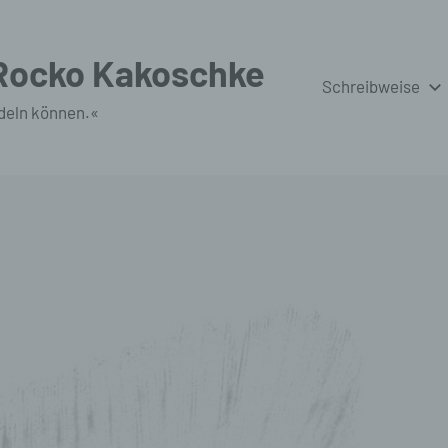
 Rocko Kakoschke
Schreibweise
deln können.«