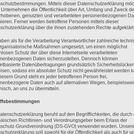
tier zukünftig bloß machen, wenn es eine schöne frau s
schutzbestimmungen. Mittels dieser Datenschutzerklärung mö
 Unternehmen die Öffentlichkeit über Art, Umfang und Zweck de
? werden alle schönen frauen das tier jetzt nur noch 
rhobenen, genutzten und verarbeiteten personenbezogenen Da
sich wieder die papiermülltonne auf den kopf, um v
mieren. Ferner werden betroffene Personen mittels dieser
schutzerklärung über die ihnen zustehenden Rechte aufgeklärt
en sie in der nächsten folge von „die liebste & das tier
aben als für die Verarbeitung Verantwortlicher zahlreiche techn
rganisatorische Maßnahmen umgesetzt, um einen möglichst
nlosen Schutz der über diese Internetseite verarbeiteten
nenbezogenen Daten sicherzustellen. Dennoch können
netbasierte Datenübertragungen grundsätzlich Sicherheitslücke
isen, sodass ein absoluter Schutz nicht gewährleistet werden k
iesem Grund steht es jeder betroffenen Person frei,
sinfiziert, entfärbt
nenbezogene Daten auch auf alternativen Wegen, beispielswe
onisch, an uns zu übermitteln.
iffsbestimmungen
März 31, 2005
Keine Kommentare
atenschutzerklärung beruht auf den Begrifflichkeiten, die durch
äischen Richtlinien- und Verordnungsgeber beim Erlass der
schutz-Grundverordnung (DS-GVO) verwendet wurden. Unser
rbt
schutzerklärung soll sowohl für die Öffentlichkeit als auch für u