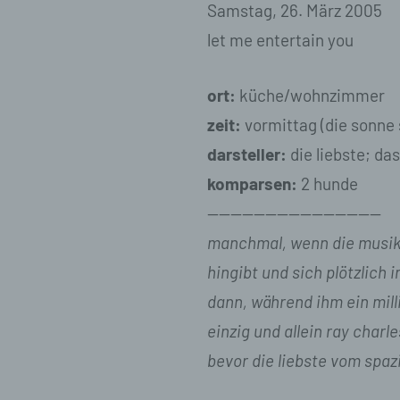
Samstag, 26. März 2005
e)
let me entertain you
Pro
pe
pe
ort:
küche/wohnzimmer
pe
be
zeit:
vormittag (die sonne 
wir
darsteller:
die liebste; das
Zu
na
komparsen:
2 hunde
———————————————
f)
manchmal, wenn die musik b
Ps
ei
hingibt und sich plötzlich 
Hi
dann, während ihm ein mill
be
zu
einzig und allein ray charl
te
ge
bevor die liebste vom spa
id
we