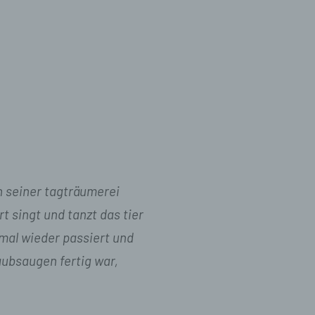
, zu
en,
h seiner tagträumerei
n in
rt singt und tanzt das tier
schen
 mal wieder passiert und
taubsaugen fertig war,
en