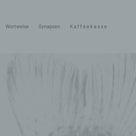
Wortweise
Synapsen
K a f f e e k a s s e